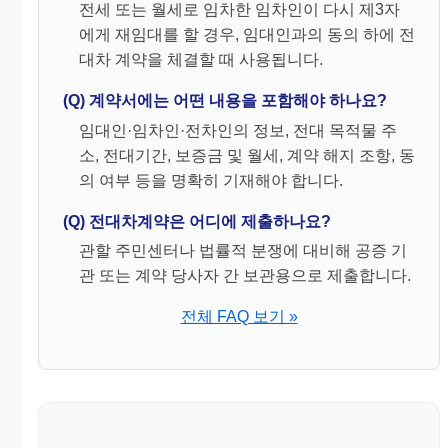
전세 또는 월세로 임차한 임차인이 다시 제3자
주 소
전차
에게 재임대를 할 경우, 임대인과의 동의 하에 전
주민등
전
인
성명
인
대차 계약을 체결할 때 사용됩니다.
록번호
화
소 재 지
(Q) 계약서에는 어떤 내용을 포함해야 하나요?
중개
허가
대
업자
임대인·임차인·전차인의 정보, 전대 목적물 주
상 호
인
번호
표
소, 전대기간, 보증금 및 월세, 계약 해지 조항, 동
의 여부 등을 명확히 기재해야 합니다.
(Q) 전대차계약은 어디에 제출하나요?
관할 주민센터나 법률적 분쟁에 대비해 공증 기
관 또는 계약 당사자 간 보관용으로 제출합니다.
전체 FAQ 보기 »