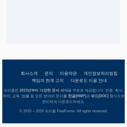
회사소개
문의
이용약관
개인정보처리방침
책임의 한계 고지
다운로드 이용 안내
프리폼은
2015년부터 다양한 문서 서식
을 무료로 제공합니다. 민원, 회사,
계약, 교육, 법률 등 모든 분야의 문서를
한글(HWP)
과
워드(DOC)
형식으로
편리하게 다운로드하세요.
© 2015 – 2026 프리폼 FreeForms. All rights reserved.