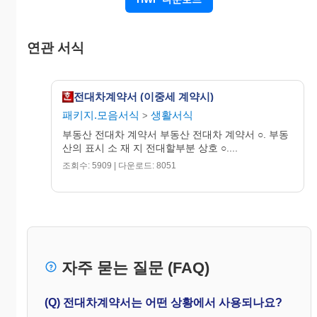
보증
(W )
세
整
금
소유
임대
20 년 월 일부터 20 년
연관 서식
자성
차기
월 일까지
명
간
제9조 전차인이 전대인에게 중도금(중도금 약정이 없는
전대차계약서 (이중세 계약시)
경우에는 잔금)을 지불하기 전까지는 본 계약을해제할
수 있는바. 전대인이 해약할 경우에는 계약금의 2배액
패키지.모음서식
생활서식
>
을 상환하며 전차인이 해약할 경우에는 계약금을 포
부동산 전대차 계약서 부동산 전대차 계약서 ○. 부동
기하는 것으로 한다.
제10조 중개수수료는 당해 전대차계약의 체결과 동시에
산의 표시 소 재 지 전대할부분 상호 ○....
전대인 전차인 쌍방이 각각 지불하여야 한다.
조회수: 5909 | 다운로드: 8051
*특약사항
본계약에 대하여 계약당사자가 이의없음을 확인하고 각
자 서명.날인한다
20 년 월 일
3. 계약당사자 및 중개업자의 인적사항
자주 묻는 질문 (FAQ)
주 소
전대
주민등
전
성
인
인
(Q) 전대차계약서는 어떤 상황에서 사용되나요?
록번호
화
명