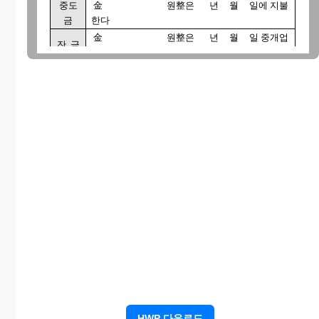
중도
金 원整은 년 월 일에 지불
금
한다
金 원整은 년 월 일 중개업
잔 금
자 입회하에 지불한다
차임
金 원整은 매월 일까지 지불하
(월세)
기로 한다
제2조 전대차 기간은 20 년 월 일부터 20 년 월
일까지로 한다
제3조 전대인은 상기 표시 부동산을 전대차 목적대로 사
용.수익할 수 있는 상태로 하여 20 년 월 일 까지 전
차인에게 인도한다
제4조 전차인은 전대인의 동의없이 상기 표시 부동산의
용도나 구조 등의 변경,전전대,양도,담보제공 등 전대차
목적외에 사용할수 없다
제5조 전차인은 전대차 계약기간중 불법영업으로 인해 발
생하는 민,형사상의 책임과 금전적인 손실금도 함께
책임진다
제6조 상기 표시 부동산의 인도일을 기준으로 하여 당해
부동산에 발생한 수익과 공과금 등의 지출부담은 그
전일까지의것은 전대인에게 귀속하며 그 이후의 것은
전차인에게 귀속한다
제7조 전차인이 차임(월세)을 2회 이상 체납시에는 본계약
을 해지한다. 단 쌍방합의시는 합의에 따른다
제8조 부동산 소유자와의 임대차 계약내용
임대
金 원整
월
金 원
HWP 다운로드