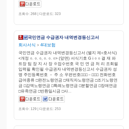
조회수: 268 | 다운로드: 323
국민연금 수급권자 내역변경등신고서
회사서식
4대보험
>
국민연금 수급권자 내역변경등신고서 (별지 제○호서식)
<개정 ○. ○. ○, ○. ○. ○> (앞면) 서식기호 G i ○ ○ 결 재 파
트장 팀 장 지 사 장 ※접수번호 국 민 연 금 처 리 조회필
입력필 확인필 수급권자 내역변경등신고서 수급권자 성
명 주민등록번호 － 주 소 우편번호□□□－□□□ 전화번호
급여종류 □완전노령연금 □재직자노령연금 □조기노령연
금 □감액노령연금 □특례노령연금 □분할연금 □장애연금
□유족연금 □반환일시금 □사...
조회수: 129 | 다운로드: 253