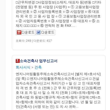
□근무처변경 □사업장정보(소재지, 대표자 등)변동 □기타
(전염병 등) 주 된 사업장 (사업주) ○ ① 고용보험사업장
관리번호 ○ ② 사업자등록번호 ○ ③ 사업장명 ○ ④ 대표
자 외 국 인 고 용 사 업 장 ○ ① 고용보험사업장관리번호
○ ② 사업자등록번호 ○ ③ 사업장명 ○ ④ 대표자 ○ ⑤ 소
재지 □□□ □□□ ○ ⑥ 연락처 전 화 FAX ...
조회수: 249 | 다운로드: 417
소속건축사 업무신고서
회사서식
건축
>
엔지니어링활동주체소속건축사신고서 [별지 제○호서식]
(앞 쪽) □ 엔지니어링활동주체소속건축사신고서 □ 건설
업자소속건축사신고서 처리기간 ○ 일 신 고 인 대표자명
자 격 번 호 주 소 (전화 ) 근 무 처 근무처명 신고(등록)번
호 대 표 자 입 사 일 소 재 지 (전화 ) □제○조제○항제○호
건축사법 와 동법시행규칙 제○조제○항의 규정에 □제○조
제○항제○호 의하여 위와 같이 신고합니다. 년 월 일 신고
인(건축사) (서명 또는 인) 도 지 사 귀하...