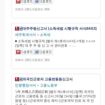
조회수: 190 | 다운로드: 568
대주주등신고서 [소득세법 시행규칙 서식84의3]
세무회계서식
소득세
>
■ 소득세법 시행규칙 [별지 제○호의○서식] <개정 ○.○.○>
(앞쪽) 대 주 주 등 신 고 서 관리번호 － ...
조회수: 199 | 다운로드: 363
외국인근로자 고용변동등신고서
민원행정서식
고용노동부
>
’○年 外國人力需給計劃 [별지 제○호서식] (앞쪽) 외국인
근로자 고용변동 등 신고서 □이탈 □사망 □출국 □기타(전
염병 등) □근로계약 중도 해지 □근로계약 만료 외 국 인
고 용 사 ...