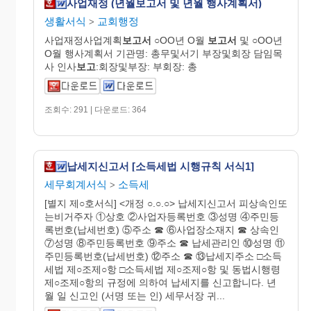
사업재정 (년월보고서 및 년월 행사계획서)
생활서식
교회행정
>
사업재정사업계획
보고서
○OO년 O월
보고서
및 ○OO년
O월 행사계획서 기관명: 총무및서기 부장및회장 담임목
사 인사
보고
:회장및부장: 부회장: 총
조회수: 291 | 다운로드: 364
납세지신고서 [소득세법 시행규칙 서식1]
세무회계서식
소득세
>
[별지 제○호서식] <개정 ○.○.○> 납세지신고서 피상속인또
는비거주자 ①상호 ②사업자등록번호 ③성명 ④주민등
록번호(납세번호) ⑤주소 ☎ ⑥사업장소재지 ☎ 상속인
⑦성명 ⑧주민등록번호 ⑨주소 ☎ 납세관리인 ⑩성명 ⑪
주민등록번호(납세번호) ⑫주소 ☎ ⑬납세지주소 □소득
세법 제○조제○항 □소득세법 제○조제○항 및 동법시행령
제○조제○항의 규정에 의하여 납세지를 신고합니다. 년
월 일 신고인 (서명 또는 인) 세무서장 귀...