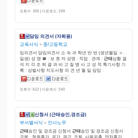
조회수: 300 | 다운로드: 299
담임 의견서 (자퇴용)
교육서식
중/고등학교
>
임의견서 담임의견서 소 속 과 학년 반 번 (생년월일 :○ . .
일생) 성 명 ☎ : 보 호 자 성명 : 직업 : 관계 :
근태
상황 결
석 지 각 조 퇴 결 과 비 고 질 병 사 고 성 적 특기사항 기
록 : 상벌사항 지도사항 의 견 년 월 일 담임 :
조회수: 622 | 다운로드: 540
신청서 (근태승인,경조금)
부서별서식
인사노무
>
근태
승인 및 경조금 신청서
근태
승인 및 경조금 신청서
구분 : 청원휴가, 공가, 결근, 조퇴, 사용외출, 연차휴가,