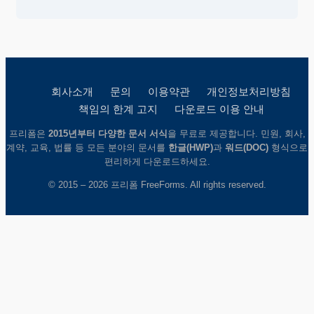
회사소개
문의
이용약관
개인정보처리방침
책임의 한계 고지
다운로드 이용 안내
프리폼은
2015년부터 다양한 문서 서식
을 무료로 제공합니다. 민원, 회사,
계약, 교육, 법률 등 모든 분야의 문서를
한글(HWP)
과
워드(DOC)
형식으로
편리하게 다운로드하세요.
© 2015 – 2026 프리폼 FreeForms. All rights reserved.