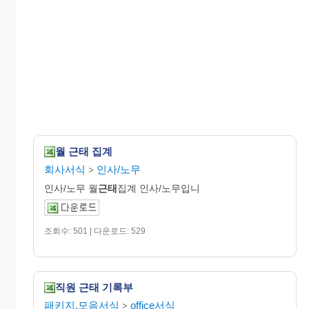
월 근태 집계
회사서식
인사/노무
>
인사/노무 월
근태
집계 인사/노무입니
조회수: 501 | 다운로드: 529
직원 근태 기록부
패키지.모음서식
office서식
>