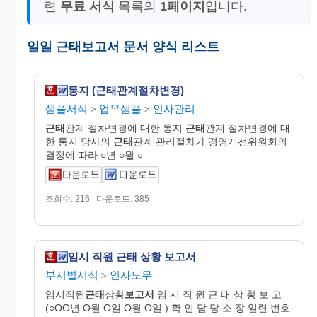
련
무료 서식
목록의
1페이지
입니다.
일일 근태보고서 문서 양식 리스트
통지 (근태관계절차변경)
샘플서식
업무샘플
인사관리
>
>
근태
관계 절차변경에 대한 통지
근태
관계 절차변경에 대
한 통지 당사의
근태
관계 관리절차가 경영개선위원회의
결정에 따라 ○년 ○월 ○
조회수: 216 | 다운로드: 385
임시 직원 근태 상황 보고서
부서별서식
인사노무
>
임시직원
근태
상황
보고서
임 시 직 원 근 태 상 황 보 고
(○OO년 O월 O일 O월 O일 ) 확 인 담 당 소 장 일련 번호