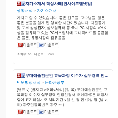
자기소개서 작성사례[인사이드텔넷컴]
생활서식
자기소개서
>
가지고 할 수 있었습니다. 좋은 친구들, 교수님들, 많은
좋은 분들을 알게 된 행복한 시간이었습니다. 지원동기
및 포부 삼성
전자
, 삼보컴퓨터 등 국내 PC 시장의 ○% 이
상을 점유하고 있는 PC제조업체에 그래픽카드를 공급함
은 물론, 유통시장의 점유율을
조회수: 55 | 다운로드: 248
무대예술전문인 교육과정 이수자 실무경력 인정신청서
민원행정서식
문화관광부
>
[별표 ○] [별지 제○호의○서식] (앞 쪽) 무대예술전문인 교
육과정 이수자
실무
경력 인정신청서 ※ ④⑤⑥은 해당사
항에 표기하십시오 처리기간 ○일 신 청 인 ①성 명 (남 ○;
여) ②주민등록번호 ③주 소 (