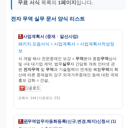
무료 서식
목록의
1페이지
입니다.
전자 무역 실무 문서 양식 리스트
사업계획서 (중재ㆍ알선사업)
패키지.모음서식
사업계획서
사업계획서작성정
>
>
보
식 개발 해사 전문중재인 보강 ○
무역
분야 종합
무역
상사
및 ○대 대기업 계약, 법무
실무
자 간담회 개최 인터넷 관
련
전자무역
및
무역
과 기술협력이 연계된 복합
무역
의 확
산에 따른 중재절차 강구 외국거주중재인 등에 대한 국제
홍보 강화 ○ 건설,
조회수: 144 | 다운로드: 231
무역업무자동화등록(신규,변경,해지)신청서 (1)