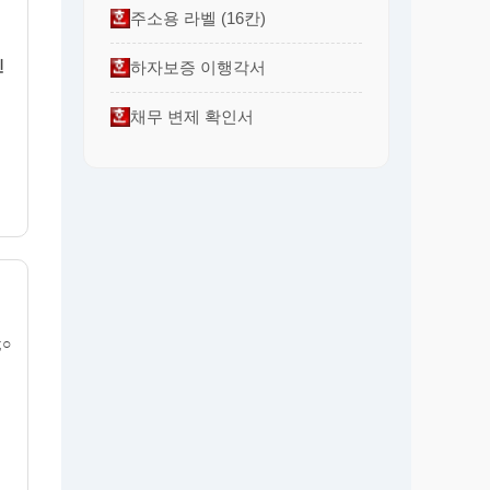
주소용 라벨 (16칸)
인
하자보증 이행각서
채무 변제 확인서
;○