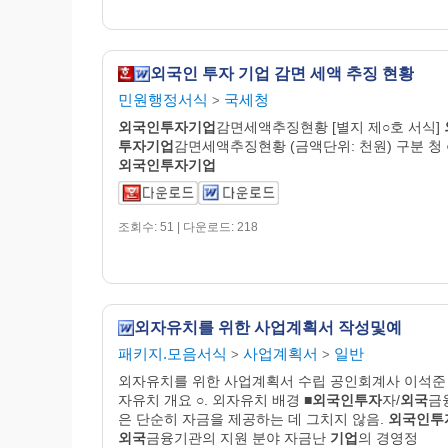
외국인 투자 기업 감면 세액 추징 현황
민원행정서식
국세청
>
외국인투자기업
감면세액추징현황 [별지 제○호 서식]
투자기업
감면세액추징현황 (금액단위: 천원) 구분 청 
외국인투자기업
조회수: 51 | 다운로드: 218
외자유치를 위한 사업계획서 작성및예
패키지.모음서식
사업계획서
일반
>
>
외자유치를 위한 사업계획서 수립 공인회계사 이석준 
자유치 개요 ○. 외자유치 배경 ■
외국인투자
자/
외국
금
은 단순히 자금을 제공하는 데 그치지 않음.
외국인투
외국
금융기관의 지원 분야 자금난
기업
의 경영정