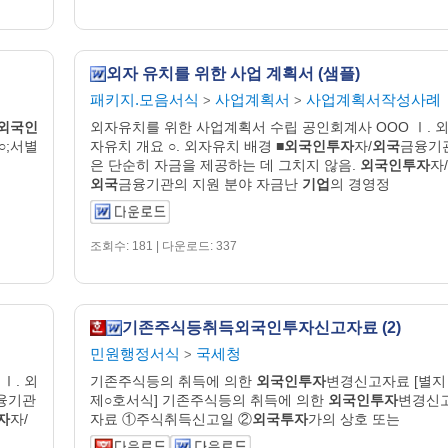
외자 유치를 위한 사업 계획서 (샘플)
패키지.모음서식
사업계획서
사업계획서작성사례
>
>
외국인
외자유치를 위한 사업계획서 수립 공인회계사 OOO Ⅰ. 
○;서별
자유치 개요 ○. 외자유치 배경 ■
외국인투자
자/
외국
금융기
은 단순히 자금을 제공하는 데 그치지 않음.
외국인투자
자/
외국
금융기관의 지원 분야 자금난
기업
의 경영정
조회수: 181 | 다운로드: 337
기존주식등취득외국인투자신고자료 (2)
민원행정서식
국세청
>
Ⅰ. 외
기존주식등의 취득에 의한
외국인투자
변경신고자료 [별지
융기관
제○호서식] 기존주식등의 취득에 의한
외국인투자
변경신
자
자/
자료 ①주식취득신고일 ②
외국투자
가의 상호 또는