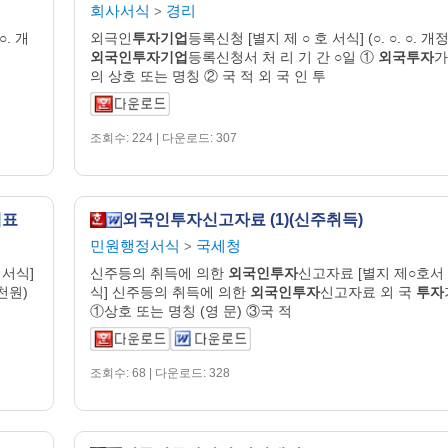
회사서식
경리
>
○. 개
외극인
투자기업
등록신청 [별지 제 ○ 호 서식] (○. ○. ○. 개정
외국인투자기업
등록신청서 처 리 기 간 ○일 ①
외국투자
가
의 상호 또는 명칭 ② 국 적 외 국 인 투
조회수: 224 | 다운로드: 307
계표
외국인투자신고자료 (1)(신주취득)
민원행정서식
국세청
>
서식]
신주등의 취득에 의한
외국인투자
신고자료 [별지 제○호서
천원)
식] 신주등의 취득에 의한
외국인투자
신고자료 외 국
투자
①상호 또는 명칭 (영 문) ③국 적
조회수: 68 | 다운로드: 328