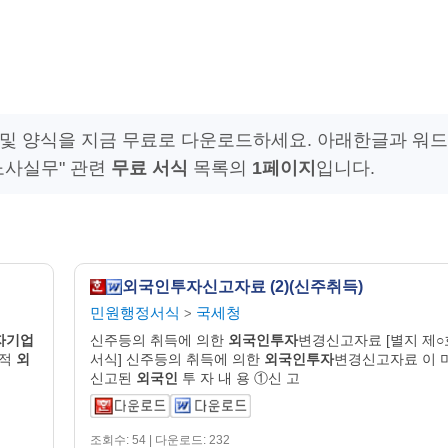
및 양식을 지금 무료로 다운로드하세요. 아래한글과 워드
노사실무" 관련
무료 서식
목록의
1페이지
입니다.
외국인투자신고자료 (2)(신주취득)
민원행정서식
국세청
>
자기업
신주등의 취득에 의한
외국인투자
변경신고자료 [별지 제○
국적
외
서식] 신주등의 취득에 의한
외국인투자
변경신고자료 이 
신고된
외국인
투 자 내 용 ①신 고
조회수: 54 | 다운로드: 232