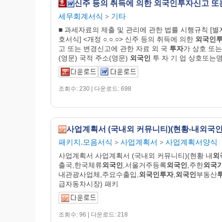
세무회계서식
기타
>
■ 과세자료의 제출 및 관리에 관한 법률 시행규칙 [별
호서식] <개정 ○.○.○> 신주 등의 취득에 의한
외국인
고 또는 변경신고에 관한 자료 외 국
투자
가 상호 또는
(영문) 국적 주소(영문)
외국인
투 자 기 업 상호또는
조회수: 230 | 다운로드: 698
패키지.모음서식
사업계획서
사업계획서양식
>
>
사업계획서 사업계획서 (국내외 커뮤니티)(현황 내
외
출국,한국체류
외국인
,서울거주등록
외국인
,주한
외국
내관광사업체,주요수출입,
외국인투자
,
외국인
부동산
급자동차시장) 패키
조회수: 96 | 다운로드: 218