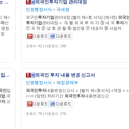
신주 등의 취득에 의한 외국인투자신고 또는 변경신고에 관한 자료 [과세자료의 제출 및 관리에 관한 법률 시행규칙 서식46]
외국인투자기업 관리대장
민원행정서식
국세청
>
지 제○
외구인
투자기업
관리대장 [별지 제○호 서식] (제○면)
외국
투자
신
투자기업
관리대장 ○. 개 황 외 국 투 자 가 ③ 내 국
투자
가
 명칭
① 국 적 ② 상 호 관 할 ⑥ 법인명 ⑦ 대표자 ⑧ 사업자
명칭
조회수: 42 | 다운로드: 198
사업계획서 (국내외 커뮤니티)(현황-내외국인입출국,한국체류외국인,서울거주등록외국인,주한외국기업,국내관광사업체,주요수출입,외국인투자,외국인부동산투자,고급자동차시장)
외국인 투자 내용 변경 신고서
민원행정서식
재정경제부
>
국인
입
외국인투자
내용변경신고서 ○. [별지 제○호서식] <개정 ○ ○
기업
,국
○;○> (앞면) 처리기간
외국인투자
내용변경신고
투자
,고
조회수: 76 | 다운로드: 276