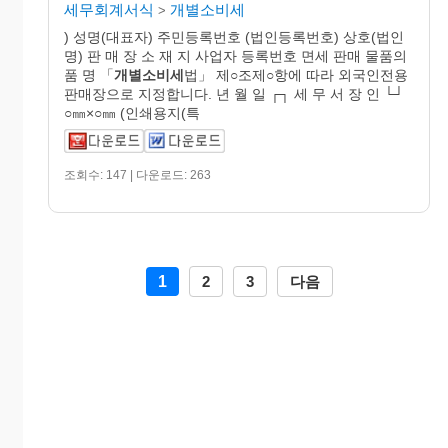
세무회계서식
개별소비세
>
) 성명(대표자) 주민등록번호 (법인등록번호) 상호(법인
명) 판 매 장 소 재 지 사업자 등록번호 면세 판매 물품의
품 명 「
개별
소비
세
법」 제○조제○항에 따라 외국인전용
판매장으로 지정합니다. 년 월 일 ┌┐ 세 무 서 장 인 └┘
○㎜×○㎜ (인쇄용지(특
조회수: 147 | 다운로드: 263
1
2
3
다음