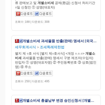
류 판매보고 및
개별
소비
세
공제(환급) 신청서 처리기간
○일 신청인 ① 성명(대표자)
조회수: 188 | 다운로드: 308
개별소비세 과세물품 반출(판매) 명세서 [외국인관광객 등에 대한 부가가치세 및 개별소비세 특례규정 시행규칙 서식8]
세무회계서식
조세특례제한법
>
별지 제 ○호 서식 [별지 제○호서식] <개정 ○.○.○>
개별
소
비
세
과세물품 반출(판매) 명세서 구분 제조자(수입자)
반입자 ① 성명(대표자명) ② 주민등록번호 ③ 상호(법인
명) ④ 주소
조회수: 250 | 다운로드: 495
개별소비세 총괄납부 변경 승인신청서 [개별소비세법 시행규칙 서식8의2]