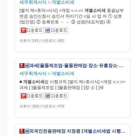
세무회계서식
개별소비세
>
[별지 제○호의○서식] <개정 ○.○.○>
개별
소비
세
총괄납부
변경 승인신청서 승인서 처리기간 ○일 사 업 자 ① 상호
(법인명) ② 등록번호 － － ③ 성명(대표자명) ④
조회수: 243 | 다운로드: 492
과세[물품제조업·물품판매업·장소·유흥장소·영업장소][개업·변경·폐업] 신고서 [개별소비세법 시행규칙 서식29]
세무회계서식
개별소비세
>
■
개별
소비
세
법 시행규칙 [별지 제○호서식] <개정 ○.○.○>
과세 [ ]물품제조업 [ ]물품판매업 [ ]장 소 [ ]유
조회수: 309 | 다운로드: 476
외국인전용판매장 지정증 [개별소비세법 시행규칙 서식19]