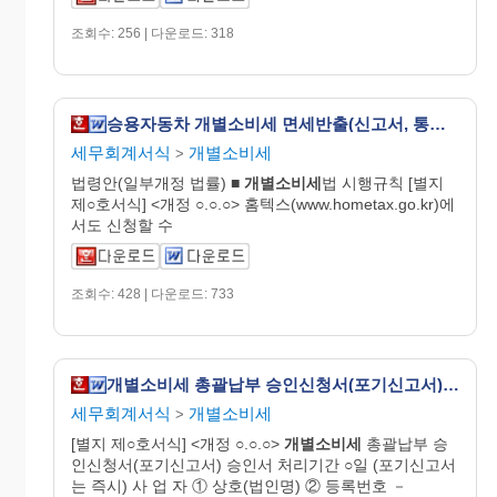
조회수: 256 | 다운로드: 318
승용자동차 개별소비세 면세반출(신고서, 통보서) [개별소비세법 시행규칙 서식42]
세무회계서식
개별소비세
>
법령안(일부개정 법률) ■
개별
소비
세
법 시행규칙 [별지
제○호서식] <개정 ○.○.○> 홈텍스(www.hometax.go.kr)에
서도 신청할 수
조회수: 428 | 다운로드: 733
개별소비세 총괄납부 승인신청서(포기신고서) [개별소비세법 시행규칙 서식8]
세무회계서식
개별소비세
>
[별지 제○호서식] <개정 ○.○.○>
개별
소비
세
총괄납부 승
인신청서(포기신고서) 승인서 처리기간 ○일 (포기신고서
는 즉시) 사 업 자 ① 상호(법인명) ② 등록번호 －