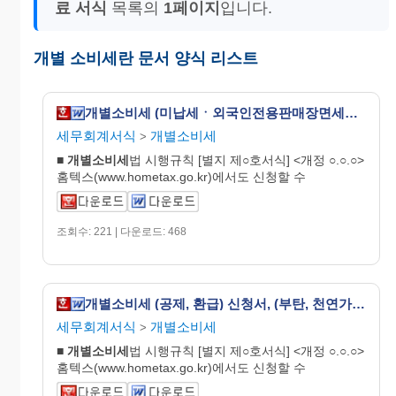
료 서식
목록의
1페이지
입니다.
개별 소비세란 문서 양식 리스트
개별소비세 (미납세ㆍ외국인전용판매장면세ㆍ조건부면세) 반출(승인ㆍ승인신청ㆍ통보)서 [개별소비세법 시행규칙 서식9]
세무회계서식
개별소비세
>
■
개별
소비
세
법 시행규칙 [별지 제○호서식] <개정 ○.○.○>
홈텍스(www.hometax.go.kr)에서도 신청할 수
조회수: 221 | 다운로드: 468
개별소비세 (공제, 환급) 신청서, (부탄, 천연가스) 수불 상황 및 (가정용부탄, 취사난방용 천연가스) 판매명세서 [개별소비세법 시행규칙 서식26]
세무회계서식
개별소비세
>
■
개별
소비
세
법 시행규칙 [별지 제○호서식] <개정 ○.○.○>
홈텍스(www.hometax.go.kr)에서도 신청할 수