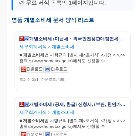
련
무료 서식
목록의
1페이지
입니다.
명품 개별소비세 문서 양식 리스트
개별소비세 (미납세ㆍ외국인전용판매장면세ㆍ조건부면세) 반출(승인ㆍ승인신청ㆍ통보)서 [개별소비세법 시행규칙 서식9]
세무회계서식
개별소비세
>
■
개별
소비
세
법 시행규칙 [별지 제○호서식] <개정 ○.○.○>
홈텍스(www.hometax.go.kr)에서도 신청할 수
조회수: 221 | 다운로드: 468
개별소비세 (공제, 환급) 신청서, (부탄, 천연가스) 수불 상황 및 (가정용부탄, 취사난방용 천연가스) 판매명세서 [개별소비세법 시행규칙 서식26]
세무회계서식
개별소비세
>
■
개별
소비
세
법 시행규칙 [별지 제○호서식] <개정 ○.○.○>
홈텍스(www.hometax.go.kr)에서도 신청할 수