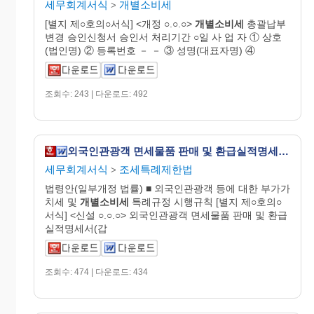
세무회계서식
개별소비세
>
[별지 제○호의○서식] <개정 ○.○.○>
개별
소비
세
총괄납부
변경 승인신청서 승인서 처리기간 ○일 사 업 자 ① 상호
(법인명) ② 등록번호 － － ③ 성명(대표자명) ④
조회수: 243 | 다운로드: 492
외국인관광객 면세물품 판매 및 환급실적명세서 [외국인관광객 등에 대한 부가가치세 및 개별소비세 특례규정 시행규칙 서식6의2]
세무회계서식
조세특례제한법
>
법령안(일부개정 법률) ■ 외국인관광객 등에 대한 부가가
치세 및
개별
소비
세
특례규정 시행규칙 [별지 제○호의○
서식] <신설 ○.○.○> 외국인관광객 면세물품 판매 및 환급
실적명세서(갑
조회수: 474 | 다운로드: 434