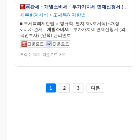
관세ㆍ개별소비세ㆍ부가가치세 면제신청서 (외국인투자) [조세특례제한법 시행규칙 서식83]
세무회계서식
조세특례제한법
>
■ 조세특례제한법 시행규칙 [별지 제○호서식] <개정
○.○.○> 관세ㆍ
개별
소비
세
ㆍ부가가치세 면제신청서 (외
국인투자) (앞쪽) 관리번호
조회수: 156 | 다운로드: 391
1
2
3
다음