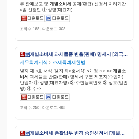
류 판매보고 및
개별
소비
세
공제(환급) 신청서 처리기간
○일 신청인 ① 성명(대표자)
조회수: 188 | 다운로드: 308
개별소비세 과세물품 반출(판매) 명세서 [외국인관광객 등에 대한 부가가치세 및 개별소비세 특례규정 시행규칙 서식8]
세무회계서식
조세특례제한법
>
별지 제 ○호 서식 [별지 제○호서식] <개정 ○.○.○>
개별
소
비
세
과세물품 반출(판매) 명세서 구분 제조자(수입자)
반입자 ① 성명(대표자명) ② 주민등록번호 ③ 상호(법인
명) ④ 주소
조회수: 250 | 다운로드: 495
개별소비세 총괄납부 변경 승인신청서 [개별소비세법 시행규칙 서식8의2]