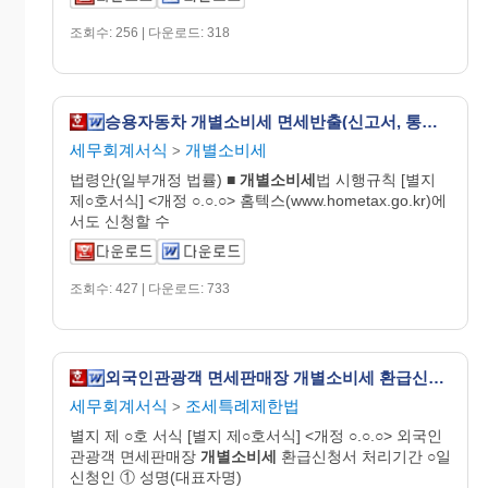
조회수: 256 | 다운로드: 318
승용자동차 개별소비세 면세반출(신고서, 통보서) [개별소비세법 시행규칙 서식42]
세무회계서식
개별소비세
>
법령안(일부개정 법률) ■
개별
소비
세
법 시행규칙 [별지
제○호서식] <개정 ○.○.○> 홈텍스(www.hometax.go.kr)에
서도 신청할 수
조회수: 427 | 다운로드: 733
외국인관광객 면세판매장 개별소비세 환급신청서 [외국인관광객 등에 대한 부가가치세 및 개별소비세 특례규정 시행규칙 서식7]
세무회계서식
조세특례제한법
>
별지 제 ○호 서식 [별지 제○호서식] <개정 ○.○.○> 외국인
관광객 면세판매장
개별
소비
세
환급신청서 처리기간 ○일
신청인 ① 성명(대표자명)