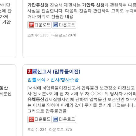
 ○카단
가압류신청
진술서 채권자는
가압류
신청
과 관련하여 다
건에 관
사실을 진술합니다. 다음의 진술과 관련하여 고의로 누락
(가처
거나 허위로 진술한 내용
이
가압
조회수: 1135 | 다운로드: 2078
신고서 (압류물이전)
법률서식
민사/형사소송
>
동산
[서식예 ○]압류물이전신고서 압류물건 보관장소 이전신고
처분
신
사 건 ○ 본○호 채 권 자 ○ 채 무 자 ◇◇◇ 위 당사자 사이
유체동산
강제집행사건에 관하여 압류물건 보관인인 채무
는 이사로 인하여 아래와 같이 주거를 옮기게 되었습니다.
그러므로 압류물건을
조회수: 224 | 다운로드: 375