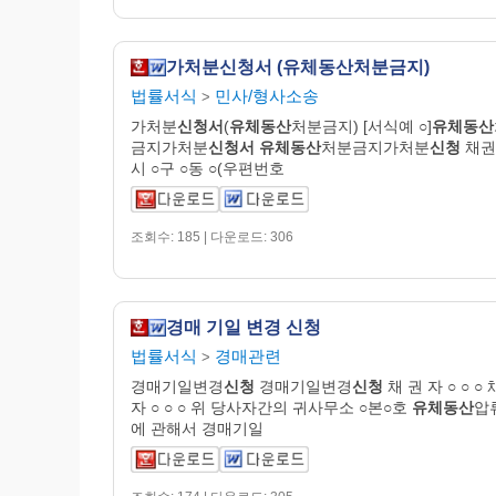
가처분신청서 (유체동산처분금지)
법률서식
민사/형사소송
>
가처분
신청서
(
유체동산
처분금지) [서식예 ○]
유체동산
금지가처분
신청서
유체동산
처분금지가처분
신청
채권자
시 ○구 ○동 ○(우편번호
조회수: 185 | 다운로드: 306
경매 기일 변경 신청
법률서식
경매관련
>
경매기일변경
신청
경매기일변경
신청
채 권 자 ○ ○ ○ 
자 ○ ○ ○ 위 당사자간의 귀사무소 ○본○호
유체동산
압
에 관해서 경매기일