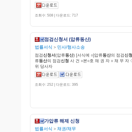
조회수: 508 | 다운로드: 717
점검신청서 (압류동산)
법률서식
민사/형사소송
>
점검
신청서
(압류
동산
) [서식예 ○]압류
동산
의 점검
신
류
동산
의 점검
신청
사 건 ○본○호 채 권 자 ○ 채 무 자
위 당사자
조회수: 252 | 다운로드: 395
가압류 해제 신청
법률서식
채권/채무
>