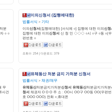
이의신청서 (집행에대한)
법률서식
기타
>
처분
이의
신청서
(집행에대한) [서식예 ○] 집행에 대한 이의
신청
 ○ ○
집행에 대한 이의
신청서
신 청 인 ◇◇◇ ○시 ○구 ○동 ○(우
편번호 ○
조회수: 254 | 다운로드: 379
유체동산 처분 금지 가처분 신청서
법률서식
채권/채무
>
채 무
유체동산
처분금지가처분
신청서
유체동산
처분금지가처분
류사건
청서
채권자 O O O 주 소 : OO시 OO구 OO동 OO(우편번
호 OOO OOO) 전화 ○;휴대폰