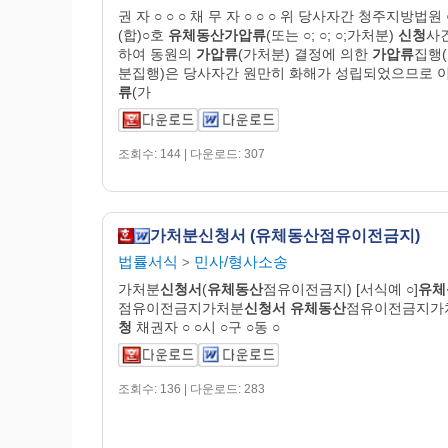
권 자 ○ ○ ○ 채 무 자 ○ ○ ○ 위 당사자간 청주지방법원
(합)○호
유체동산
가압
류
(또는 ○; ○; ○;가처분)
신청
사
하여 동원의
가압류
(가처분) 결정에 의한
가압류
집행
분집행)은 당사자간 원만히 화해가 성립되었으므로 
류
(가
조회수: 144 | 다운로드: 307
가처분신청서 (유체동산점유이전금지)
법률서식
민사/형사소송
>
가처분
신청서
(
유체동산
점유이전금지) [서식예 ○]
유체
점유이전금지가처분
신청서
유체동산
점유이전금지가
청
채권자 ○ ○시 ○구 ○동 ○
조회수: 136 | 다운로드: 283