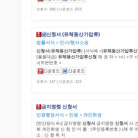
조회수: 386 | 다운로드: 653
신청서 (유체동산가압류)
법률서식
민사/형사소송
>
신청서
(
유체동산
가압
류
) [서식예 ○]
유체동산
가압
류
신
(물품대금)
유체동산
가압
류신청
채 권 자 ○ ○시 ○구 
○(우편번호 ○
조회수: 147 | 다운로드: 324
금지명령 신청서
민원행정서식
민원
개인회생
>
>
[전산양식 A○] 금지명령
신청서
금지명령
신청서
사 건
회 개인회생 신 청 인 이 름 : (주민등록번호 ) (채 무 자
소 : 신 청 취 지