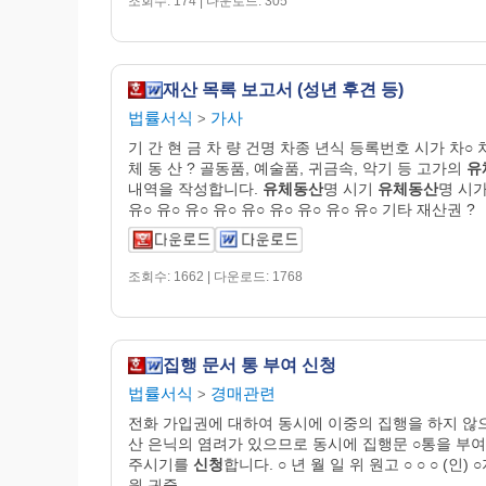
조회수: 174 | 다운로드: 305
재산 목록 보고서 (성년 후견 등)
법률서식
가사
>
기 간 현 금 차 량 건명 차종 년식 등록번호 시가 차○ 
체 동 산 ? 골동품, 예술품, 귀금속, 악기 등 고가의
유
내역을 작성합니다.
유체동산
명 시기
유체동산
명 시가
유○ 유○ 유○ 유○ 유○ 유○ 유○ 유○ 유○ 기타 재산권 ?
조회수: 1662 | 다운로드: 1768
집행 문서 통 부여 신청
법률서식
경매관련
>
전화 가입권에 대하여 동시에 이중의 집행을 하지 않
산 은닉의 염려가 있으므로 동시에 집행문 ○통을 부
주시기를
신청
합니다. ○ 년 월 일 위 원고 ○ ○ ○ (인)
원 귀중