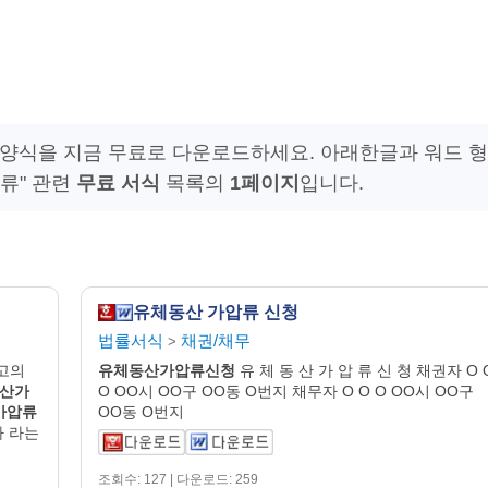
양식을 지금 무료로 다운로드하세요. 아래한글과 워드 형
류" 관련
무료 서식
목록의
1페이지
입니다.
유체동산 가압류 신청
법률서식
채권/채무
>
피고의
유체동산
가압
류신청
유 체 동 산 가 압 류 신 청 채권자 O 
산
가
O OO시 OO구 OO동 O번지 채무자 O O O OO시 OO구
가압류
OO동 O번지
다 라는
조회수: 127 | 다운로드: 259