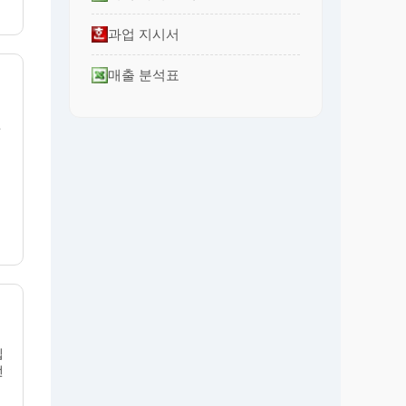
과업 지시서
매출 분석표
원
집
번