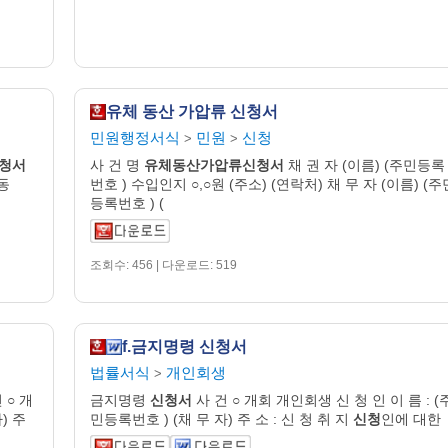
유체 동산 가압류 신청서
민원행정서식
민원
신청
>
>
청
서
사 건 명
유체동산
가압
류
신청
서
채 권 자 (이름) (주민등록
○동
번호 ) 수입인지 ○,○원 (주소) (연락처) 채 무 자 (이름) (주
등록번호 ) (
조회수: 456 | 다운로드: 519
f.금지명령 신청서
법률서식
개인회생
>
 ○ 개
금지명령
신청서
사 건 ○ 개회 개인회생 신 청 인 이 름 : (
) 주
민등록번호 ) (채 무 자) 주 소 : 신 청 취 지
신청
인에 대한