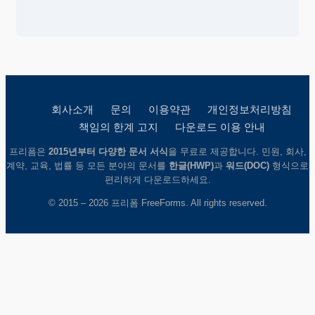
회사소개
문의
이용약관
개인정보처리방침
책임의 한계 고지
다운로드 이용 안내
프리폼은
2015년부터 다양한 문서 서식
을 무료로 제공합니다. 민원, 회사,
계약, 교육, 법률 등 모든 분야의 문서를
한글(HWP)
과
워드(DOC)
형식으로
편리하게 다운로드하세요.
© 2015 – 2026 프리폼 FreeForms. All rights reserved.