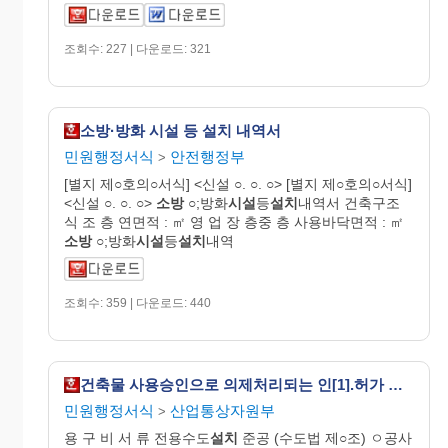
조회수: 227 | 다운로드: 321
소방·방화 시설 등 설치 내역서
민원행정서식
안전행정부
>
[별지 제○호의○서식] <신설 ○. ○. ○> [별지 제○호의○서식]
<신설 ○. ○. ○>
소방
○;방화
시설
등
설치
내역서 건축구조
식 조 층 연면적 : ㎡ 영 업 장 층중 층 사용바닥면적 : ㎡
소방
○;방화
시설
등
설치
내역
조회수: 359 | 다운로드: 440
건축물 사용승인으로 의제처리되는 인[1].허가 명세서
민원행정서식
산업통상자원부
>
용 구 비 서 류 전용수도
설치
준공 (수도법 제○조) ㅇ공사