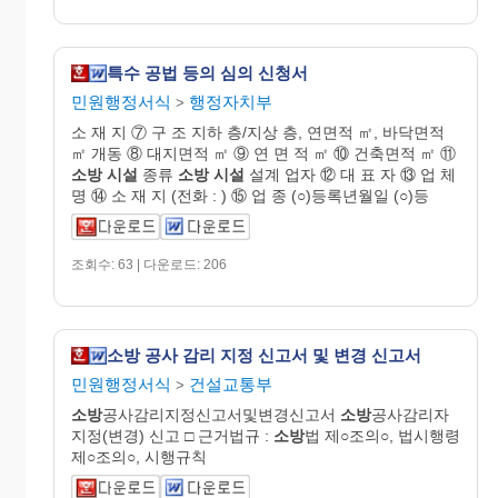
특수 공법 등의 심의 신청서
민원행정서식
행정자치부
>
소 재 지 ⑦ 구 조 지하 층/지상 층, 연면적 ㎡, 바닥면적
㎡ 개동 ⑧ 대지면적 ㎡ ⑨ 연 면 적 ㎡ ⑩ 건축면적 ㎡ ⑪
소방
시설
종류
소방
시설
설계 업자 ⑫ 대 표 자 ⑬ 업 체
명 ⑭ 소 재 지 (전화 : ) ⑮ 업 종 (○)등록년월일 (○)등
조회수: 63 | 다운로드: 206
소방 공사 감리 지정 신고서 및 변경 신고서
민원행정서식
건설교통부
>
소방
공사감리지정신고서및변경신고서
소방
공사감리자
지정(변경) 신고 □ 근거법규 :
소방
법 제○조의○, 법시행령
제○조의○, 시행규칙