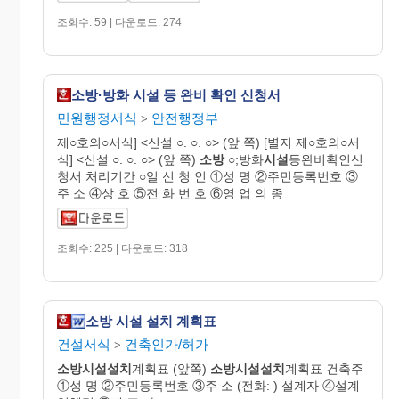
조회수: 59 | 다운로드: 274
소방·방화 시설 등 완비 확인 신청서
민원행정서식
안전행정부
>
제○호의○서식] <신설 ○. ○. ○> (앞 쪽) [별지 제○호의○서
식] <신설 ○. ○. ○> (앞 쪽)
소방
○;방화
시설
등완비확인신
청서 처리기간 ○일 신 청 인 ①성 명 ②주민등록번호 ③
주 소 ④상 호 ⑤전 화 번 호 ⑥영 업 의 종
조회수: 225 | 다운로드: 318
소방 시설 설치 계획표
건설서식
건축인가/허가
>
소방시설설치
계획표 (앞쪽)
소방시설설치
계획표 건축주
①성 명 ②주민등록번호 ③주 소 (전화: ) 설계자 ④설계