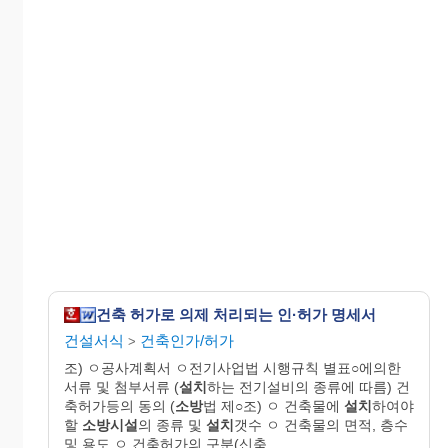
건축 허가로 의제 처리되는 인·허가 명세서
건설서식
건축인가/허가
>
조) ㅇ공사계획서 ㅇ전기사업법 시행규칙 별표○에의한
서류 및 첨부서류 (
설치
하는 전기설비의 종류에 따름) 건
축허가등의 동의 (
소방
법 제○조) ㅇ 건축물에
설치
하여야
할
소방시설
의 종류 및
설치
갯수 ㅇ 건축물의 면적, 층수
및 용도 ㅇ 건축허가의 구분(신축