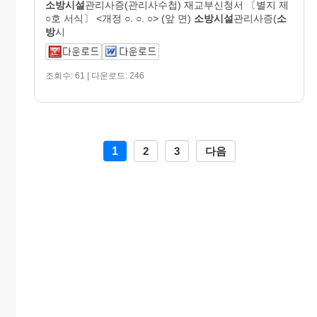
소방시설
관리사증(관리사수첩) 재교부신청서 〔별지 제
○호 서식〕 <개정 ○. ○. ○> (앞 면)
소방시설
관리사증(
소
방
시
조회수: 61 | 다운로드: 246
1
2
3
다음