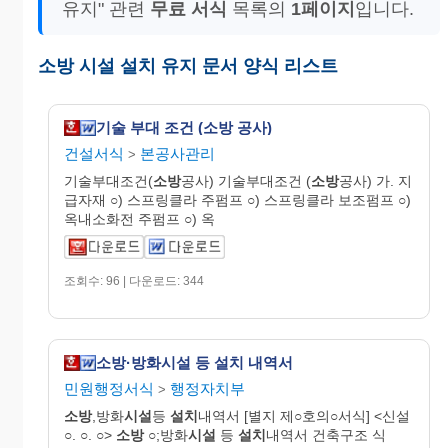
유지" 관련
무료 서식
목록의
1페이지
입니다.
소방 시설 설치 유지 문서 양식 리스트
기술 부대 조건 (소방 공사)
건설서식
본공사관리
>
기술부대조건(
소방
공사) 기술부대조건 (
소방
공사) 가. 지
급자재 ○) 스프링클라 주펌프 ○) 스프링클라 보조펌프 ○)
옥내소화전 주펌프 ○) 옥
조회수: 96 | 다운로드: 344
소방·방화시설 등 설치 내역서
민원행정서식
행정자치부
>
소방
,방화
시설
등
설치
내역서 [별지 제○호의○서식] <신설
○. ○. ○>
소방
○;방화
시설
등
설치
내역서 건축구조 식