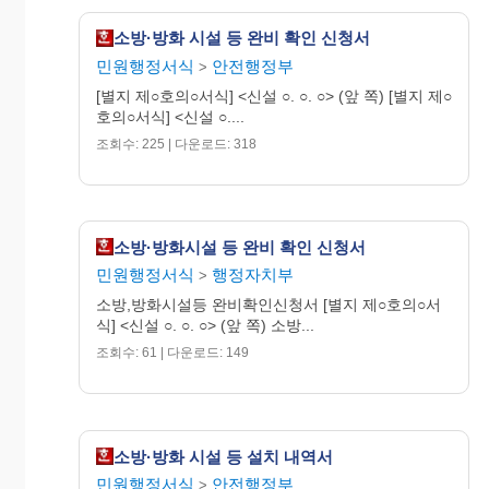
소방·방화 시설 등 완비 확인 신청서
신 청 인 : (서명 또는 인)
민원행정서식
안전행정부
>
[별지 제○호의○서식] <신설 ○. ○. ○> (앞 쪽) [별지 제○
수수
호의○서식] <신설 ○....
료
구비서류 : 소방․방화시설등 설
조회수: 225 | 다운로드: 318
550
치내역서
원
※기재요령 : 주소 및 전화번호는 연락
소방·방화시설 등 완비 확인 신청서
가능한 곳으로 기재합니다.
민원행정서식
행정자치부
>
소방,방화시설등 완비확인신청서 [별지 제○호의○서
21024-31611민
식] <신설 ○. ○. ○> (앞 쪽) 소방...
210㎜×297㎜
조회수: 61 | 다운로드: 149
97. 8. 18 승인 (신
문용지 54g/㎡)
이 신청서는 아래와 같이 처리됩니다.(뒷쪽)
소방·방화 시설 등 설치 내역서
민원행정서식
안전행정부
>