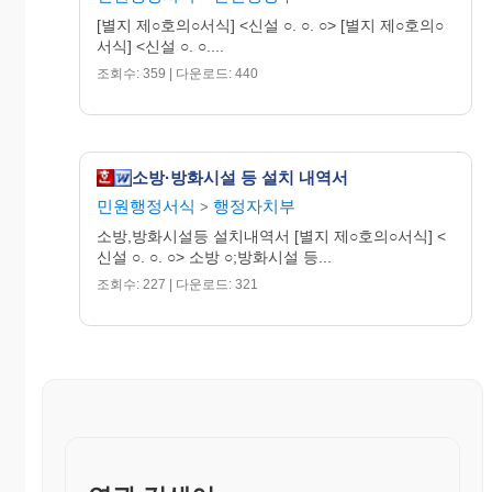
처 리 기 관
[별지 제○호의○서식] <신설 ○. ○. ○> [별지 제○호의○
신 청 인
서식] <신설 ○. ○....
소 방 서 장
조회수: 359 | 다운로드: 440
소방·방화시설 등 설치 내역서
민원행정서식
행정자치부
>
신 청
접 수
소방,방화시설등 설치내역서 [별지 제○호의○서식] <
서
신설 ○. ○. ○> 소방 ○;방화시설 등...
조회수: 227 | 다운로드: 321
현 장 확 인