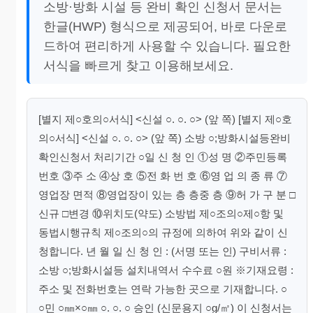
소방·방화 시설 등 완비 확인 신청서 문서는
한글(HWP) 형식으로 제공되어, 바로 다운로
드하여 편리하게 사용할 수 있습니다. 필요한
서식을 빠르게 찾고 이용해보세요.
[별지 제○호의○서식] <신설 ○. ○. ○> (앞 쪽) [별지 제○호
의○서식] <신설 ○. ○. ○> (앞 쪽) 소방 ○;방화시설등완비
확인신청서 처리기간 ○일 신 청 인 ①성 명 ②주민등록
번호 ③주 소 ④상 호 ⑤전 화 번 호 ⑥영 업 의 종 류 ⑦
영업장 면적 ⑧영업장이 있는 층 층중 층 ⑨허 가 구 분 □
신규 □변경 ⑩위치도(약도) 소방법 제○조의○제○항 및
동법시행규칙 제○조의○의 규정에 의하여 위와 같이 신
청합니다. 년 월 일 신 청 인 : (서명 또는 인) 구비서류 :
소방 ○;방화시설등 설치내역서 수수료 ○원 ※기재요령 :
주소 및 전화번호는 연락 가능한 곳으로 기재합니다. ○
○민 ○㎜×○㎜ ○. ○. ○ 승인 (신문용지 ○g/㎡) 이 신청서는