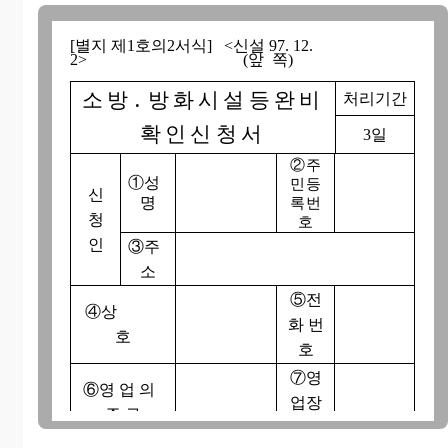
[별지 제1호의2서식] <신설 97. 12.
2> (앞 쪽)
소방․방화시설등완비
처리기간
확인신청서
3일
②주
①성
민등
신
명
록번
청
호
인
③주
소
⑤전
④상
화 번
호
호
⑦영
⑥영 업 의
업장
종 류
면적