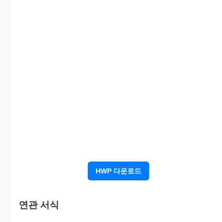
⑨허
⑧영업장이
층중
□신규 □
가 구
있는 층
층
변경
분
⑩위치도(약도)
소방법 제8조의2제4항 및 동법시행규칙 제
HWP 다운로드
2조의2의 규정에 의하여 위와 같이 신청합
니다.
연관 서식
년 월 일