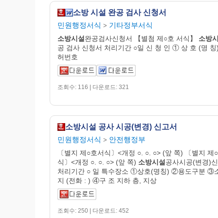
소방 시설 완공 검사 신청서
민원행정서식
기타정부서식
>
소방시설
완공검사신청서 【별첨 제○호 서식】
소방
공 검사 신청서 처리기간 ○일 신 청 인 ① 상 호 (명 칭)
허번호
조회수: 116 | 다운로드: 321
소방시설 공사 시공(변경) 신고서
민원행정서식
안전행정부
>
〔별지 제○호서식〕<개정 ○. ○. ○> (앞 쪽) 〔별지 제
식〕<개정 ○. ○. ○> (앞 쪽)
소방시설
공사시공(변경)
처리기간 ○ 일 특수장소 ①상호(명칭) ②용도구분 ③
지 (전화 : ) ④구 조 지하 층, 지상
조회수: 250 | 다운로드: 452