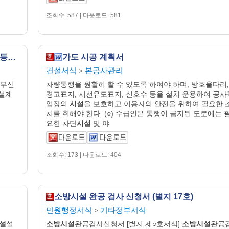
조회수: 587 | 다운로드: 581
소방시설 설계·소방공사 감리업 등록증 및 등록수첩 재교부 신청서
가도 시공 계획서
건설서식
본공사관리
>
교부신
차량통행을 원활히 할 수 있도록 하여야 하며, 방호울타리,
설계
경고표지, 시선유도표지, 신호수 등을 설치 운용하여 공사
업장의
시설
을 보호하고 이용자의 안전을 위하여 필요한 
치를 취해야 한다. (○) 수급인은 통행이 금지된 도로에는 
요한 차단
시설
및 야
조회수: 173 | 다운로드: 404
소방시설 완공 검사 신청서 (별지 17호)
민원행정서식
기타정부서식
>
설
설
소방시설
완공검사신청서 [별지 제○호서식]
소방시설
완공