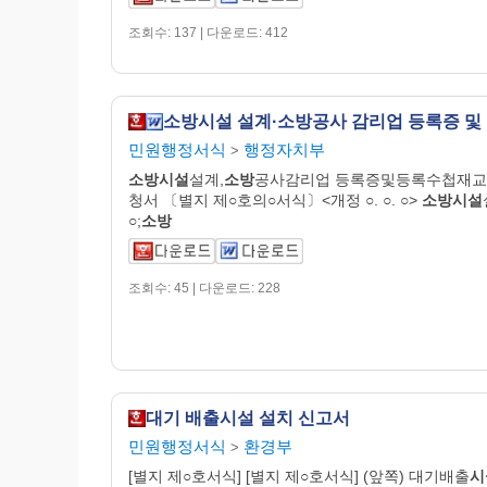
조회수: 137 | 다운로드: 412
민원행정서식
행정자치부
>
소방시설
설계,
소방
공사감리업 등록증및등록수첩재
청서 〔별지 제○호의○서식〕<개정 ○. ○. ○>
소방시설
○;
소방
조회수: 45 | 다운로드: 228
대기 배출시설 설치 신고서
민원행정서식
환경부
>
[별지 제○호서식] [별지 제○호서식] (앞쪽) 대기배출
시