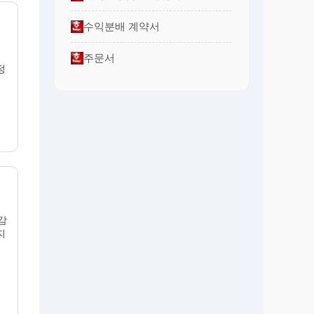
수익분배 계약서
주문서
정
감
지