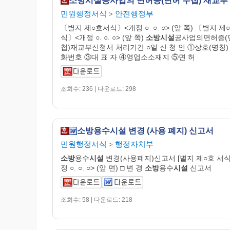
민원행정서식
안전행정부
>
〔별지 제○호서식〕<개정 ○. ○. ○> (앞 쪽) 〔별지 제
식〕<개정 ○. ○. ○> (앞 쪽)
소방시설
공사업의면허증(
첩)재교부신청서 처리기간 ○일 신 청 인 ①상호(명칭)
화번호 ③대 표 자 ④영업소소재지 ⑤면 허
조회수: 236 | 다운로드: 298
소방용수시설 변경 (사용 폐지) 신고서
민원행정서식
행정자치부
>
소방
용수
시설
변경(사용폐지)신고서 [별지 제○호 서
정 ○. ○. ○> (앞 면) □ 변 경
소방
용수
시설
신고서
조회수: 58 | 다운로드: 218