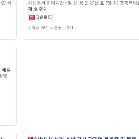
 ② 성
사신청서 처리기간 ○일 신 청 인 ①상 호 (명 칭) ②등록번
제 호 ③대
조회수: 263 | 다운로드: 311
대기배출
업장명