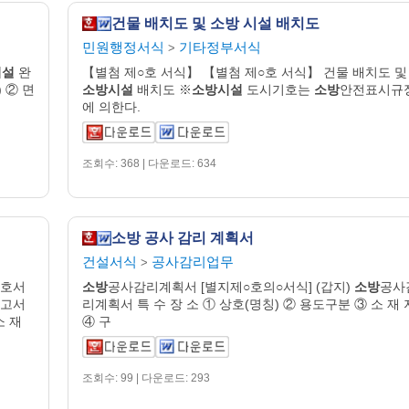
건물 배치도 및 소방 시설 배치도
민원행정서식
기타정부서식
>
시설
완
【별첨 제○호 서식】 【별첨 제○호 서식】 건물 배치도 및
 ② 면
소방시설
배치도 ※
소방시설
도시기호는
소방
안전표시규
에 의한다.
조회수: 368 | 다운로드: 634
소방 공사 감리 계획서
건설서식
공사감리업무
>
○호서
소방
공사감리계획서 [별지제○호의○서식] (갑지)
소방
공사
신고서
리계획서 특 수 장 소 ① 상호(명칭) ② 용도구분 ③ 소 재 
소 재
④ 구
조회수: 99 | 다운로드: 293