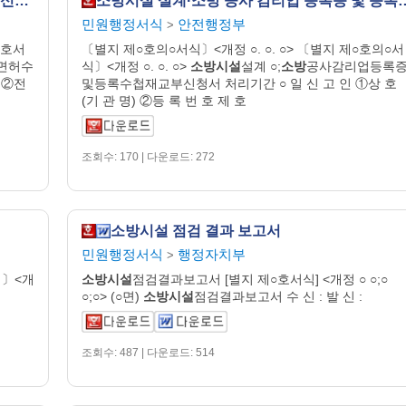
소방시설공사업의 면허증(면허 수첩) 재교부 신청서
소방시설 설계·소방 공사 감리업 등록
민원행정서식
안전행정부
>
○호서
〔별지 제○호의○서식〕<개정 ○. ○. ○> 〔별지 제○호의○서
면허수
식〕<개정 ○. ○. ○>
소방시설
설계 ○;
소방
공사감리업등록
 ②전
및등록수첩재교부신청서 처리기간 ○ 일 신 고 인 ①상 호
(기 관 명) ②등 록 번 호 제 호
조회수: 170 | 다운로드: 272
소방시설 점검 결과 보고서
민원행정서식
행정자치부
>
식〕<개
소방시설
점검결과보고서 [별지 제○호서식] <개정 ○ ○;○
○;○> (○면)
소방시설
점검결과보고서 수 신 : 발 신 :
조회수: 487 | 다운로드: 514