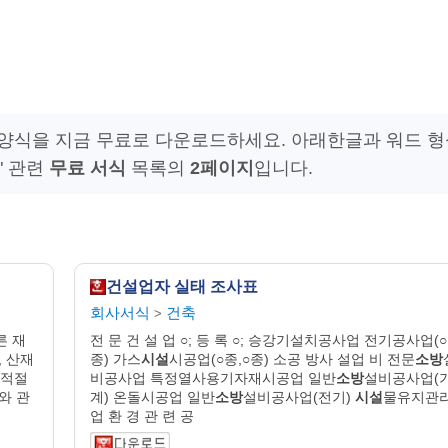
및 양식을 지금 무료로 다운로드하세요. 아래한글과 워드 
" 관련
무료 서식
목록의
2페이지
입니다.
건설업자 실태 조사표
회사서식
건축
>
른 재
전 문 건 설 업 ○; 등 록 ○; 승강기설치공사업 전기공사업(○
 산재
종) 가스
시설
시공업(○종,○종) 소공 방사 설업 비 전문
소방
 적절
비공사업 특정열사용기자재시공업 일반
소방
설비공사업(
와 관
계) 온돌시공업 일반
소방
설비공사업(전기)
시설
물유지관
업 환 경 관 련 공