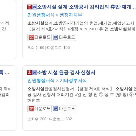
소방시설 설계·소방공사 감리업의 휴업·재개업·폐업 신고서
민원행정서식
행정자치부
>
<개정
소방시설
설계,
소방
공사감리업의 휴업,재개업,폐업신고서
기간
〔별지 제○호○서식〕<개정 ○. ○. ○> □ 휴 업
소방시설
설계
조회수: 66 | 다운로드: 196
소방시설 설계업·소방공사 감리업 변경 등록 신고서
소방 시설 완공 검사 신청서
민원행정서식
기타정부서식
>
 제○
소방시설
완공검사신청서 【별첨 제○호 서식】
소방시설
사감리
공 검사 신청서 처리기간 ○일 신 청 인 ① 상 호 (명 칭) ②
허번호
조회수: 200 | 다운로드: 332