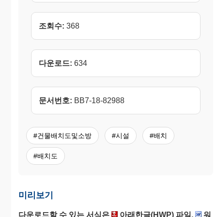
조회수:
368
다운로드:
634
문서번호:
BB7-18-82988
#건물배치도및소방
#시설
#배치
#배치도
미리보기
다운로드할 수 있는 서식은
아래한글(HWP) 파일,
워