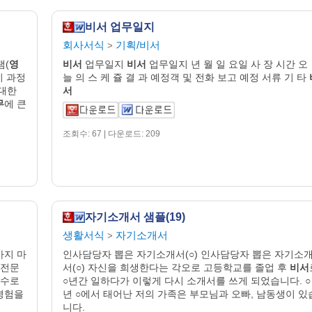
비서 업무일지
회사서식
기획/비서
>
램(
영
비서
업무일지
비서
업무일지 년 월 일 요일 사 장 시간 오
이 과정
늘 의 스 케 쥴 결 과 예정객 및 전화 보고 예정 서류 기 타
 대한
서
무
에 큰
조회수: 67 | 다운로드: 209
자기소개서 샘플(19)
생활서식
자기소개서
>
까지 마
인사담당자 뽑은 자기소개서(○) 인사담당자 뽑은 자기소
 전문
서(○) 자신을 희생한다는 각오로 고등학교를 졸업 후
비서
교수로
○년간 일하다가 이렇게 다시 소개서를 쓰게 되었습니다. ○
경험을
년 ○에서 태어난 저의 가족은 부모님과 오빠, 남동생이 있
니다.