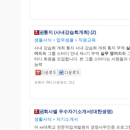
통지 (사내강습회개최) (2)
샘플서식
업무샘플
직원교육
>
>
사내 강습회 개최 통지 사내 강습회 개최 통지 무역
실
어
회화 그룹 스터디 안내 제○기 무역
실무
영어
회화 
터디 회원을 모집합니다. 본 그룹 스터디는 사원들의
능력
조회수: 58 | 다운로드: 211
회사별 우수자기소개서(대한생명)
생활서식
자기소개서
>
어 xx대학교 전문직업개발원의 경영사무인증 프로그