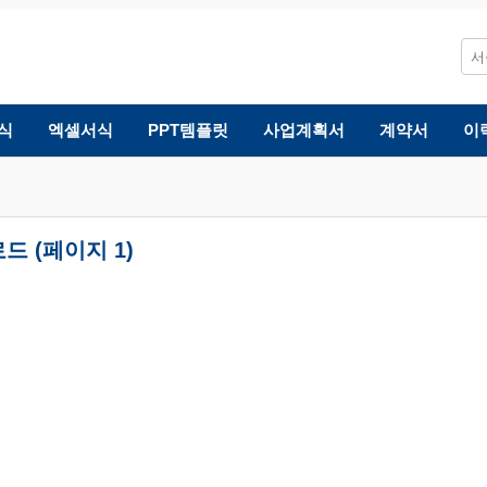
식
엑셀서식
PPT템플릿
사업계획서
계약서
이
드 (페이지 1)