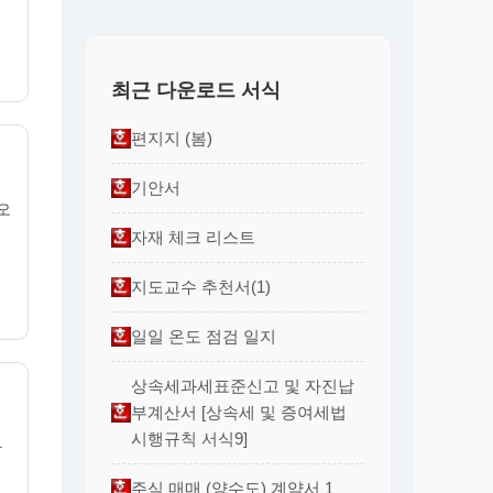
최근 다운로드 서식
편지지 (봄)
기안서
 오
자재 체크 리스트
지도교수 추천서(1)
일일 온도 점검 일지
상속세과세표준신고 및 자진납
부계산서 [상속세 및 증여세법
시행규칙 서식9]
사
주식 매매 (양수도) 계약서 1