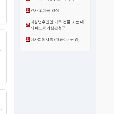
인사 고과표 양식
피성년후견인 거주 건물 또는 대
지 매도허가심판청구
이사회의사록 (대표이사선임)
스
늘의