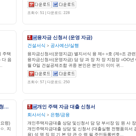
조회수: 51 | 다운로드: 228
융자금 신청서 (운영 자금)
건설서식
공사예산/실행
>
 주택
융자금신청서(운영지급) 별지서식 융 제○ ○호 (제○조 관련
 다 음
융자금신청서(운영자금) 담 당 과 장 차 장 지점장 ○OO년 
.
월 O일 건설공제조합 귀중 본인은 본인이 이미 귀...
조회수: 57 | 다운로드: 250
사업계획서 (정책자금,산업기반자금)(융자신청서작성요령)
개인 주택 자금 대출 신청서
회사서식
은행/금융
>
요령)
개인주택자금대출 상담 및신청서 담 당 부서장 임 원 사 장
ㅇ. 지
개인주택자금대출 상담 및 신청서 (대출실행 전행품의서 
용) 성 명 직 업 기 본 약 관 수 령 필 주민등록번호...