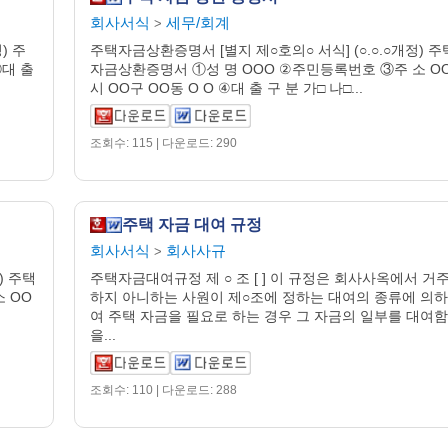
회사서식
세무/회계
>
) 주
주택자금상환증명서 [별지 제○호의○ 서식] (○.○.○개정) 주
대 출
자금상환증명서 ①성 명 OOO ②주민등록번호 ③주 소 O
시 OO구 OO동 O O ④대 출 구 분 가□ 나□...
조회수: 115 | 다운로드: 290
주택 자금 대여 규정
회사서식
회사사규
>
) 주택
주택자금대여규정 제 ○ 조 [ ] 이 규정은 회사사옥에서 거
 OO
하지 아니하는 사원이 제○조에 정하는 대여의 종류에 의하
여 주택 자금을 필요로 하는 경우 그 자금의 일부를 대여함
을...
조회수: 110 | 다운로드: 288