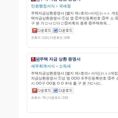
민원행정서식
국세청
>
주택자금상환증명서 [별지 제○호의○서식] (○.○.○. 개정
택자금상환증명서 ①성 명 ②주민등록번호 ③주 소 ④
구 분 가 □ 나 □ 다 □ ⑤저축의 종류 ⑥주택취득...
조회수: 110 | 다운로드: 249
주택 자금 상환 증명서
세무회계서식
소득세
>
주택자금상환증명서 [별지 제○호의○ 서식] (○.○.○개정
자금상환증명서 ①성 명 OOO ②주민등록번호 ③주 소
시 OO구 OO동 O O ④대 출 구 분 가□ 나□...
조회수: 76 | 다운로드: 233