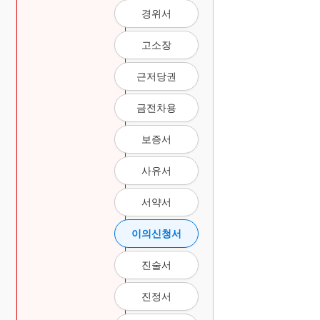
경위서
고소장
근저당권
금전차용
보증서
사유서
서약서
이의신청서
진술서
진정서