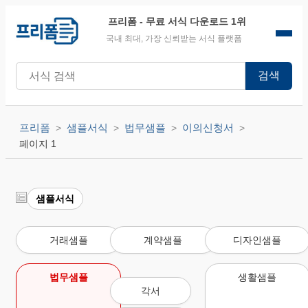
프리폼
- 무료 서식 다운로드 1위
국내 최대, 가장 신뢰받는 서식 플랫폼
검색
프리폼
샘플서식
법무샘플
이의신청서
페이지 1
샘플서식
거래샘플
계약샘플
디자인샘플
법무샘플
생활샘플
각서