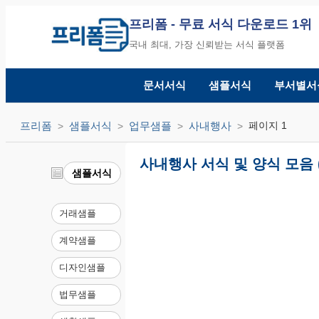
프리폼
- 무료 서식 다운로드 1위
국내 최대, 가장 신뢰받는 서식 플랫폼
문서서식
샘플서식
부서별서
프리폼
샘플서식
업무샘플
사내행사
페이지 1
사내행사 서식 및 양식 모음 
샘플서식
거래샘플
계약샘플
디자인샘플
법무샘플