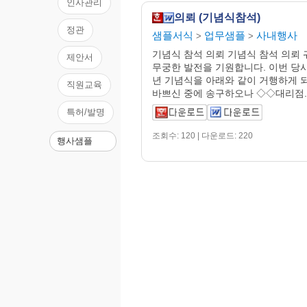
인사관리
의뢰 (기념식참석)
정관
샘플서식
업무샘플
사내행사
>
>
기념식 참석 의뢰 기념식 참석 의뢰
제안서
무궁한 발전을 기원합니다. 이번 당사
년 기념식을 아래와 같이 거행하게 
직원교육
바쁘신 중에 송구하오나 ◇◇대리점..
특허/발명
조회수: 120 | 다운로드: 220
행사샘플