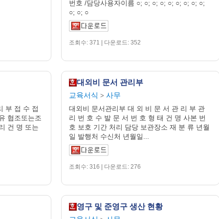
번호 /담당사용자이름 ○; ○; ○; ○; ○; ○; ○; ○; ○;
○; ○; ○
조회수: 371 | 다운로드: 352
대외비 문서 관리부
교육서식
사무
>
 부 접 수 접
대외비 문서관리부 대 외 비 문 서 관 리 부 관
경유 협조또는조
리 번 호 수 발 문 서 번 호 형 태 건 명 사본 번
리 건 명 또는
호 보호 기간 처리 담당 보관장소 재 분 류 년월
일 발행처 수신처 년월일...
조회수: 316 | 다운로드: 276
영구 및 준영구 생산 현황