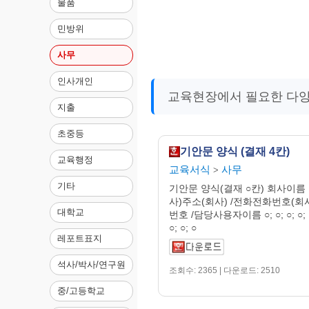
물품
민방위
사무
인사개인
교육현장에서 필요한 다양
지출
초중등
기안문 양식 (결재 4칸)
교육행정
교육서식
사무
>
기타
기안문 양식(결재 ○칸) 회사이름
사)주소(회사) /전화전화번호(회
대학교
번호 /담당사용자이름 ○; ○; ○; ○; ○; 
○; ○; ○
레포트표지
석사/박사/연구원
조회수: 2365 | 다운로드: 2510
중/고등학교