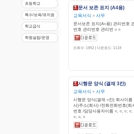
초등학교
문서 보존 표지 (A4용)
특수/보육/유치원
교육서식
사무
>
문서보존 표지(A○용) 관리번호 
학교급식
번호 관리번호 관리번 ○ ○
학원설립/운영
조회수: 1952 | 다운로드: 1118
시행문 양식 (결재 3칸)
교육서식
사무
>
시행문 양식(결재 ○칸) 회사이름
사)주소(회사) /전화전화번호(회
번호 /담당사용자이름 ○; ○; ○; ○; ○; 
○; ○; ○