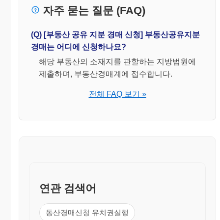
자주 묻는 질문 (FAQ)
민사소송규칙 관
련조문
(Q) [부동산 공유 지분 경매 신청] 부동산공유지분
제204조【신청서의 기재사항】
경매는 어디에 신청하나요?
담보권의 실행을 위한 경매, 법 제733조의 규정에 의
해당 부동산의 소재지를 관할하는 지방법원에
한 담보권의 실행이나 권리행사 또는 제211조의2에
규정하는 예탁유가증권에 관한 담보권의 실행을 위한
제출하며, 부동산경매계에 접수합니다.
신청서에는 다음 각호의 사항을 기재하여야 한다.
1. 채권자, 채무자 및 소유자(광업권.어업권 기타 부동
전체 FAQ 보기 »
산에 관한 규정이 준용되는 권리를 목적으로 하
는 경매의 신청, 법 제733조의 규정에 의한 담보
권의 실 행 또는 권리행사의 신청 및 제211조의2
에 규정하는 예탁유가증권에 관한 담보권의 실행
의 신청의 경우에는 그 목적인 권리의 권리자. 이
하 같다.)
2. 담보권과 피담보권의 표시
3. 담보권의 실행 또는 권리행사의 대상이 될 재산의
표시
4. 피담보채권의 일부에 대하여 담보권의 실행 또는
권리행사를 하는 때에는 그 취지 및 범위 <전문개
연관 검색어
정 1992. 11. 17>
제205조【부동산경매】
부동산을 목적으로 하는 담보권의 실행을 위한 경매
동산경매신청 유치권실행
절차에 제2장 제3절 제1관의 규정을 준용한다. <본조