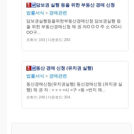
담보권 실행 등을 위한 부동산 경매 신청
금 OOO,OOO,OOO원을 변제기 20OO.
O. O. 이율을 연 O할 O푼으로 하여 대여
법률서식
경매관련
>
해 주었습니다.
담보권실행등을위한부동산경매신청 담보권실행 등
2.
채권자는 변제기에 이르러 위 대여금의
을 위한 부동산경매신청 채 권 자O O O 주 소 OO시
지불을 요구하였으나, 채무자는 이를 임
OO구...
의 변제하지 않고 있으므로, 위 담보권 표
조회수: 163 | 다운로드: 283
시의 저당권에 기하여 별지목록 기재 부
동산에 대한 담보권 실행 등을 위한 경매
(임의경매) 신청을 하는 바입니다.
동산 경매 신청 (유치권 실행)
첨 부 서 류
법률서식
경매관련
1. 등기부등본
4통
>
2. 차용증
1통
동산경매신청(유치권실행) 동산경매신청 (유치권 실
행) 채 권 자 : ○ ○ ○ ○시 ○구 ○동 ○번지 채...
2000 . O .
O .
조회수: 248 | 다운로드: 354
위 채권자 O O
O ��
O O 지 방 법 원
귀 중