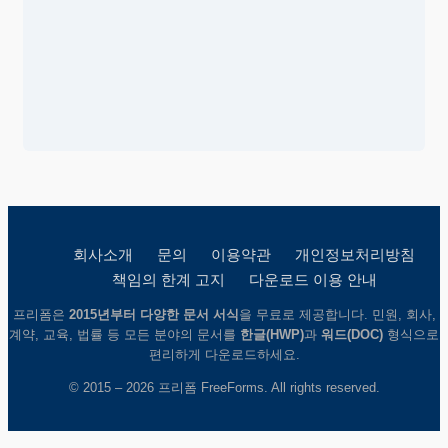
회사소개
문의
이용약관
개인정보처리방침
책임의 한계 고지
다운로드 이용 안내
프리폼은
2015년부터 다양한 문서 서식
을 무료로 제공합니다. 민원, 회사,
계약, 교육, 법률 등 모든 분야의 문서를
한글(HWP)
과
워드(DOC)
형식으로
편리하게 다운로드하세요.
© 2015 – 2026 프리폼 FreeForms. All rights reserved.