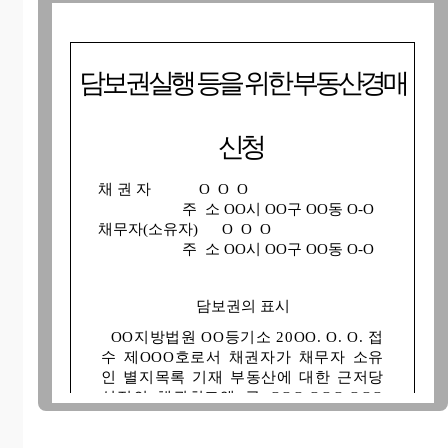
담보권실행 등을 위한 부동산경매
신
청
채 권 자
O O O
주 소 OO시 OO구 OO동 O-O
채무자(소유자)
O O O
주 소 OO시 OO구 OO동 O-O
담보권의 표시
OO지방법원 OO등기소 20OO. O. O. 접
수 제OOO호로서 채권자가 채무자 소유
인 별지목록 기재 부동산에 대한 근저당
설정의 채권최고액 금 OOO,OOO,OOO
원에 대한 근저당권