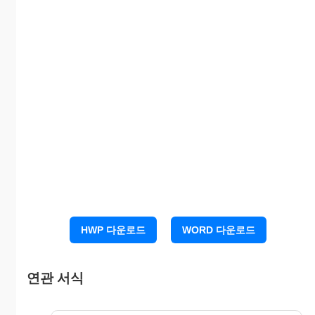
피담보채권의 표시
금 OOO,OOO,OOO원
채권자가 채무자에게 대여한 대여금
경매할 부동산의 표시
별지목록 기재와 같습니다.
신 청 취 지
채권자의 채무자에 대한 위 피담보채권
및 청구채권기재의 채권의 변제 충당을
위하여 위 담보권 표시의 저당권액에 기
하여 별지목록 기재 부동산에 대한 임의
HWP 다운로드
WORD 다운로드
경매 개시결정을 구합니다.
연관 서식
신 청 이 유
1.
채권자는 채무자에 대하여 20OO. O. O.