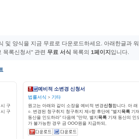
 및 양식을 지금 무료로 다운로드하세요. 아래한글과 워
보 목록신청서" 관련
무료 서식
목록의
1페이지
입니다.
트
예비적 소변경 신청서
법률서식
기타
>
 시 구
원고는 아래와 같이 소장을 예비적 변경
신청
합니다. 아 래
 시 구
○. 변경된 청구취지 청구취지 제○항 후단에 "별지
목록
기
동산을 인도하라" 다음에 "만약, 별지
목록
기재 동산의 인
가 불가능한 경우 금 OOO원을 지급하되,