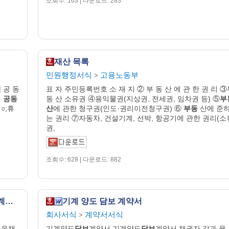
조회수: 163 | 다운로드: 283
재산 목록
민원행정서식
고용노동부
>
서
공 동
표 자 주민등록번호 소 재 지 ② 부 동 산 에 관 한 권 리 
기
공동
동 산 소유권 ④용익물권(지상권, 전세권, 임차권 등) ⑤
부
○;휴
산
에 관한 청구권(인도·권리이전청구권) ⑥
부동
산에 준
는 권리 ⑦자동차, 건설기계, 선박, 항공기에 관한 권리(소
권,
조회수: 628 | 다운로드: 882
원면구입 계속거래와 담보제공 등에 관한 계약증서
기계 양도 담보 계약서
회사서식
계약서서식
>
어음채
기계양도
담보
계약서 기계양도
담보
계약서 채권자 갑과 을