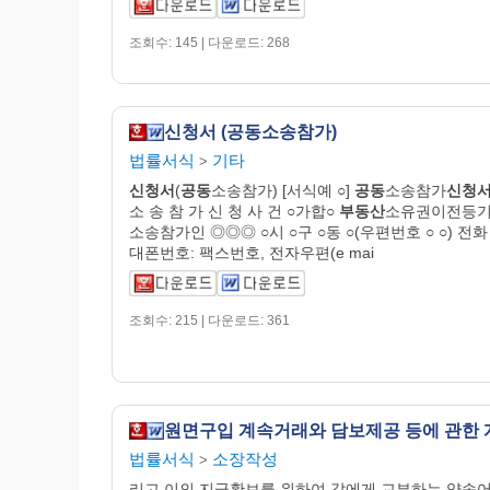
조회수: 145 | 다운로드: 268
신청서 (공동소송참가)
법률서식
기타
>
신청서
(
공동
소송참가) [서식예 ○]
공동
소송참가
신청
소 송 참 가 신 청 사 건 ○가합○
부동산
소유권이전등
소송참가인 ◎◎◎ ○시 ○구 ○동 ○(우편번호 ○ ○) 전화 
대폰번호: 팩스번호, 전자우편(e mai
조회수: 215 | 다운로드: 361
법률서식
소장작성
>
리고 이의 지급확보를 위하여 갑에게 교부하는 약속