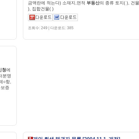
금액란에 적는다) 소재지,면적
부동산
의 종류 토지( ), 건물
), 집합건물( )
조회수: 249 | 다운로드: 385
신청
에
가처분명
제○항,
급보증