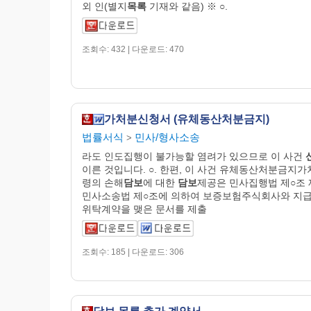
외 인(별지
목록
기재와 같음) ※ ○.
조회수: 432 | 다운로드: 470
가처분신청서 (유체동산처분금지)
법률서식
민사/형사소송
>
라도 인도집행이 불가능할 염려가 있으므로 이 사건
이른 것입니다. ○. 한편, 이 사건 유체동산처분금지
령의 손해
담보
에 대한
담보
제공은 민사집행법 제○조 
민사소송법 제○조에 의하여 보증보험주식회사와 지
위탁계약을 맺은 문서를 제출
조회수: 185 | 다운로드: 306