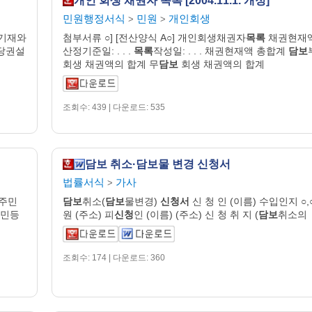
개인 회생 채권자 목록 [2004.11.1. 개정]
민원행정서식
민원
개인회생
>
>
기재와
첨부서류 ○] [전산양식 A○] 개인회생채권자
목록
채권현재
저당권설
산정기준일: . . .
목록
작성일: . . . 채권현재액 총합계
담보
회생 채권액의 합계 무
담보
회생 채권액의 합계
조회수: 439 | 다운로드: 535
담보 취소·담보물 변경 신청서
법률서식
가사
>
(주민
담보
취소(
담보
물변경)
신청서
신 청 인 (이름) 수입인지 ○,
주민등
원 (주소) 피
신청
인 (이름) (주소) 신 청 취 지 (
담보
취소의
조회수: 174 | 다운로드: 360