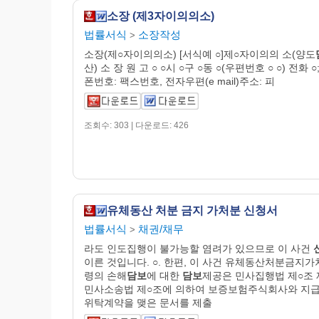
소장 (제3자이의의소)
법률서식
소장작성
>
소장(제○자이의의소) [서식예 ○]제○자이의의 소(양도
산) 소 장 원 고 ○ ○시 ○구 ○동 ○(우편번호 ○ ○) 전화 
폰번호: 팩스번호, 전자우편(e mail)주소: 피
조회수: 303 | 다운로드: 426
유체동산 처분 금지 가처분 신청서
법률서식
채권/채무
>
라도 인도집행이 불가능할 염려가 있으므로 이 사건
이른 것입니다. ○. 한편, 이 사건 유체동산처분금지
령의 손해
담보
에 대한
담보
제공은 민사집행법 제○조 
민사소송법 제○조에 의하여 보증보험주식회사와 지
위탁계약을 맺은 문서를 제출