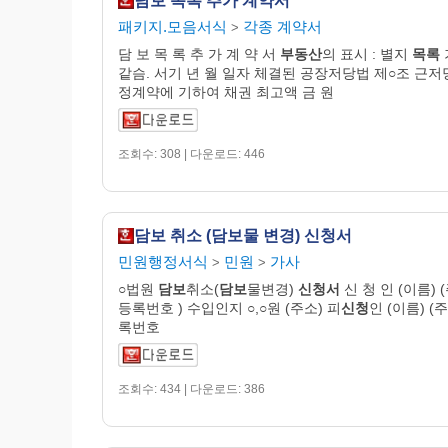
담보 목록 추가 계약서
패키지.모음서식
각종 계약서
>
담 보 목 록 추 가 계 약 서
부동산
의 표시 : 별지
목록
같슴. 서기 년 월 일자 체결된 공장저당법 제○조 근
정계약에 기하여 채권 최고액 금 원
조회수: 308 | 다운로드: 446
담보 취소 (담보물 변경) 신청서
민원행정서식
민원
가사
>
>
○법원
담보
취소(
담보
물변경)
신청서
신 청 인 (이름) 
등록번호 ) 수입인지 ○,○원 (주소) 피
신청
인 (이름) (
록번호
조회수: 434 | 다운로드: 386