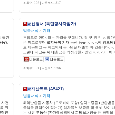
조회수: 102 | 다운로드: 317
신청서 (독립당사자참가)
법률서식
기타
>
호 물건
부담으로 한다. 라는 판결을 구합니다. 청 구 원 인 ○. 참가
공동
입
은 피고로부터 별지
목록
기재 동산 등을 ○. ○. ○.에 양도
담
로 제공받고 동 피고에게 금 ○원을 대출한 바 있습니다. ○.
그런데 피고는 위 대출금을 약정상환기일인 ○. ○. ○.이 이
조회수: 101 | 다운로드: 256
재산목록 (A5421)
법률서식
기타
>
하 사건
해약반환금 자동차 (오토바이 포함) 임차보증금 (반환받을
음 위
금액을 금액란에 적는다) 임차물건 보증금 및 월세 차이 
신청
인
는 사유
부동산
(환가예상액에서 피
담보
채권을 뺀 금액을