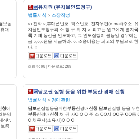
유치권 (유치물인도청구)
법률서식
소장작성
>
담보
동
○) 전화 ○;휴대폰번호: 팩스번호, 전자우편(e mail)주소: 유
○;휴대
치물인도청구의 소 청 구 취 지 ○. 피고는 원고에게 별지
목
록
기재 동산을 인도하고, 그 인도집행이 불능일 경우에는
금 ○,○,○원을 지급하라. ○. 소송비용은 피고의 부담으로 한
다. ○
조회수: 98 | 다운로드: 289
담보권 실행 등을 위한 부동산 경매 신청
법률서식
경매관련
>
신청
에
담보
권실행등을위한
부동산
경매
신청
담보
권실행 등을 위
가처분명
부동산
경매
신청
채 권 자O O O 주 소 OO시 OO구 OO동 
제○항,
O 채무자(소유자)O O O
급보증