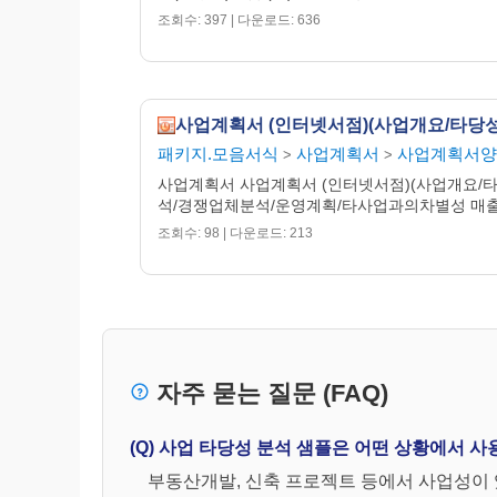
Ⅲ. 부문별 사업계획
조회수: 397 | 다운로드: 636
1. 공장 입지 계획
2. 시설 투자 계획
3. 공해방지 시설 설치
4. 생산 및 판매 계획
5. 조직 및 인원계획
패키지.모음서식
사업계획서
사업계획서양
>
>
6. 소요 자금 조달, 운용 및 상환 계획
7. 사업 추진 일정 계획
사업계획서 사업계획서 (인터넷서점)(사업개요/
석/경쟁업체분석/운영계획/타사업과의차별성 매출계
Ⅳ. 계획사업 수행능력 및 적합성 평가
조회수: 98 | 다운로드: 213
Ⅴ. 계획사업의 기술성 분석
1. 기술성 분석의 개요
2. 다용도 축열기 특허기술 설명
3. 계획제품의 우수성과 제품소개
4. 계획제품의 소요유지비 실험결과
자주 묻는 질문 (FAQ)
5. 계획제품의 사용용도
(Q) 사업 타당성 분석 샘플은 어떤 상황에서 
Ⅵ. 계획사업의 시장성 분석
부동산개발, 신축 프로젝트 등에서 사업성이 
1. 시장성 분석 개요