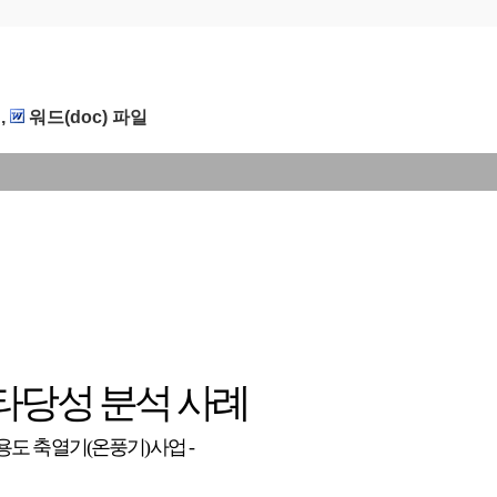
,
워드(doc) 파일
타당성 분석 사례
다용도 축열기(온풍기)사업 -