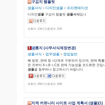
구김지 템플릿
샘플서식
디자인샘플
프리젠테이션
>
>
디자인
샘플
구김지 템플릿
샘플서식
입니
조회수: 134 | 다운로드: 220
통지 (사무서식제정변경)
샘플서식
업무샘플
영업일반
>
>
째 방문, 판매 등 ○단계로 구분되어 있으며, 판매 확률
은 것부터 A ○;B ○;C로 판매 가능성을 코드화한 것입
샘플
을 첨부하니 참고하시기 바랍니다.
조회수: 260 | 다운로드: 500
지역 커뮤니티 사이트 사업 계획서 (샘플)(1)