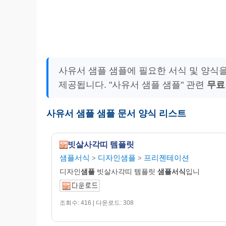
사유서 샘플 샘플에 필요한 서식 및 양식
제공됩니다. "사유서 샘플 샘플" 관련
무료
사유서 샘플 샘플 문서 양식 리스트
빗살사각띠 템플릿
샘플서식
디자인샘플
프리젠테이션
>
>
디자인
샘플
빗살사각띠 템플릿
샘플서식
입니
조회수: 416 | 다운로드: 308