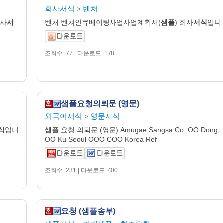
회사서식
벤처
>
회사
서
벤처 벤쳐인큐베이팅사업사업계획서(
샘플
) 회사
서식
입니
조회수: 77 | 다운로드: 178
샘플요청의뢰문 (영문)
외국어서식
영문서식
>
식
입니
샘플
요청 의뢰문 (영문) Amugae Sangsa Co. OO Dong,
OO Ku Seoul OOO OOO Korea Ref
조회수: 231 | 다운로드: 400
요청 (샘플송부)