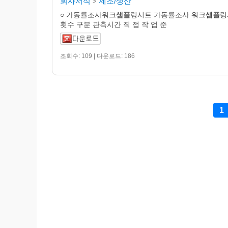
회사서식
제조/생산
>
○ 가동률조사워크
샘플
링시트 가동률조사 워크
샘플
링
횟수 구분 관측시간 직 접 작 업 준
조회수: 109 | 다운로드: 186
1