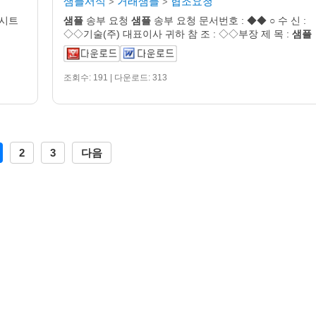
샘플서식
거래샘플
협조요청
>
>
시트
샘플
송부 요청
샘플
송부 요청 문서번호 : ◆◆ ○ 수 신 :
◇◇기술(주) 대표이사 귀하 참 조 : ◇◇부장 제 목 :
샘플
조회수: 191 | 다운로드: 313
2
3
다음