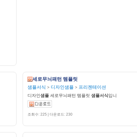
세로무늬패턴 템플릿
샘플서식
디자인샘플
프리젠테이션
>
>
디자인
샘플
세로무늬패턴 템플릿
샘플서식
입니
조회수: 225 | 다운로드: 230