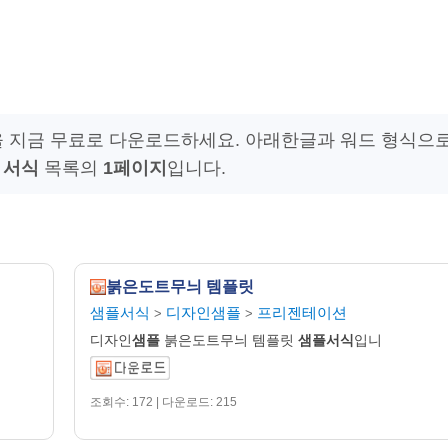
을 지금 무료로 다운로드하세요. 아래한글과 워드 형식으
 서식
목록의
1페이지
입니다.
붉은도트무늬 템플릿
샘플서식
디자인샘플
프리젠테이션
>
>
디자인
샘플
붉은도트무늬 템플릿
샘플서식
입니
조회수: 172 | 다운로드: 215