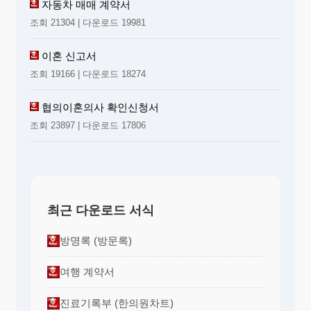
자동차 매매 계약서
당해 과목에서 직접 차감하여 기재한다.
조회 21304 | 다운로드 19981
② 제1항의 규정에 의하여 순액으로 표시하는
경우에는 그 내용을 주석으로 기재한다.
이혼 신고서
제14조
(유동자산)
유동자산은 당좌자산과 재고자
조회 19166 | 다운로드 18274
산으로 분류한다.
협의이혼의사 확인신청서
제15조
(당좌자산)
당좌자산의 과목은 다음과 같다.
조회 23897 | 다운로드 17806
1.현금과예금
통화 및 타인발행수표 등 통화대용증권과 당
좌예금․보통예금․정기예금․정기적금 등으
로서 기한이 1년내에 도래하는 예금으로 한
최근 다운로드 서식
다.
2.유가증권
방명록 (방문록)
시장성있는 유가증권중 단기적 자금운용의
목적으로 소유한 것으로 한다. 다만, 관계회
여행 계약서
사가 발행한 주식과 1년내에 처분할 투자유
가증권 및 지급거절 또는 조업중단 등의 사
진료기록부 (한의원차트)