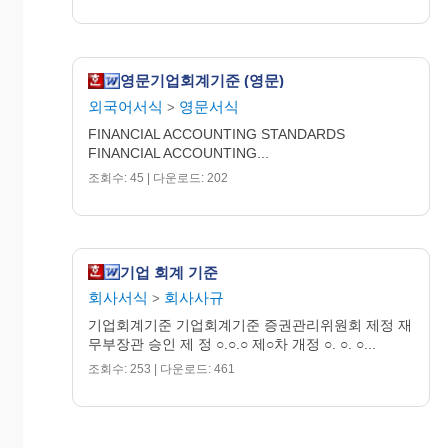
4. 회계처리에 관한 기준 및 추정은 기간별 비
교가 가능하도록 매기 계속하여 적용하고
정당한 사유 없이 이를 변경하여서는 아니
영문기업회계기준 (영문)
된다.
외국어서식
영문서식
>
5. 회계처리와 재무제표 작성에 있어서 과목과
FINANCIAL ACCOUNTING STANDARDS
금액은 그 중요성에 따라 실용적인 방법에
FINANCIAL ACCOUNTING...
의하여 결정하여야 한다.
조회수: 45 | 다운로드: 202
6. 회계처리과정에서 2 이상의 선택 가능한 방
법이 있는 경우에는 재무적 기초를 견고히
하는 관점에 따라 처리하여야 한다.
기업 회계 기준
제4조
(회계관습의
존중)
회계처리에 관하여 이 기
회사서식
회사사규
>
준에서 정하는 것 이외에는 일반적으로 공정․
타당하다고 인정되는 회계관습에 따라야 한다.
기업회계기준 기업회계기준 증권관리위원회 제정 재
무부장관 승인 제 정 ○.○.○ 제○차 개정 ○. ○. ○...
제5조
(재무제표
및
부속명세서)
조회수: 253 | 다운로드: 461
① 재무제표는 대차대조표, 손익계산서, 이익
잉여금처분계산서 또는 결손금처리계산서
와 현금흐름표로 한다.