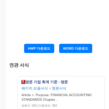
관한 기준을 정함을 목적으로 한다.
제2조
(재무회계의
목적)
재무회계는 회계정보의 이
용자가 기업실체와 관련하여 합리적인 의사결
정을 할 수 있도록 재무상의 자료를 일반적으
로 인정된 회계원칙에 따라 처리하여 유용하고
적정한 정보를 제공하는 것을 목적으로 한다.
제3조
(일반원칙)
회계처리 및 보고는 다음 각호에
HWP 다운로드
WORD 다운로드
의한다.
1. 회계처리 및 보고는 신뢰할 수 있도록 객관
적인 자료와 증거에 의하여 공정하게 처
연관 서식
리하여야 한다.
2. 재무제표의 양식 및 과목과 회계용어는 이
영문 기업 회계 기준 - 영문
해하기 쉽도록 간단․명료하게 표시하여
패키지.모음서식
영문서식
야 한다.
>
Article ○. Purpose: FINANCIAL ACCOUNTING
3. 중요한 회계방침과 회계처리기준․과목 및
STANDARDS Chapter...
금액에 관하여는 그 내용을 재무제표상에
조회수: 202 | 다운로드: 382
충분히 표시하여야 한다.