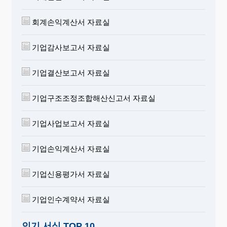
2.“관계회사”라 함은 다음의 1에 해당하는 관
회계손익계산서 자료실
계가 있는 회사를 말한다.
가. 회사간에 발행주식총수(의결권 없는 주
기업감사보고서 자료실
식을 제외한다. 이하 같다)의 100분의 20
이상의 주식을 소유하거나 출자총액의
기업결산보고서 자료실
100분의 20 이상을 출자하고 있는 관계
나. 2 이상의 회사가 동일인에 의하여 각 발
기업구조조정조합해산신고서 자료실
행주식총수의 100분의 30 이상 또는 출자
총액의 100분의 30 이상이 소유되고 있는
기업사업보고서 자료실
관계
다. 위 "가" 또는 "나" 이외에 실질적으로 경
기업손익계산서 자료실
영권을 지배하고 있는 관계
3.“관련회사”라 함은 관계회사 이외의 회사로
기업신용평가서 자료실
서 재무제표작성회사와 직접 또는 간접으로
상당한 이해관계가 있다고 인정되는 회사를
기업인수계약서 자료실
말한다.
4.“주주․임원․종업원”이라 하는 경우의 "주
인기 서식 TOP 10