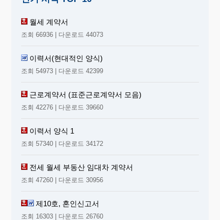
주"는 발행주식총수의 100분의 1 이상의 주
식을 소유하는 주주를 말한다.
월세 계약서
5.“일반적 상거래”라 함은 당해 회사의 사업목
조회 66936 | 다운로드 44073
적을 위한 경상적 영업활동에서 발생하는
거래를 말한다.
이력서(현대적인 양식)
조회 54973 | 다운로드 42399
제
2
장
대차대조표
근로계약서 (표준근로계약서 모음)
제11조
(대차대조표)
조회 42276 | 다운로드 39660
① 대차대조표는 기업의 재무상태를 명확히 보
고하기 위하여 대차대조표일 현재의 모든
이력서 양식 1
자산․부채 및 자본을 적정하게 표시하여야
한다.
조회 57340 | 다운로드 34172
② 대차대조표의 양식사례는 별지 제1호 서식
전세 월세 부동산 임대차 계약서
내지 별지 제4호 서식과 같다.
조회 47260 | 다운로드 30956
제12조
(대차대조표
작성기준)
대차대조표는 다음
각호에 따라 작성하여야 한다.
제10호, 혼인신고서
1.대차대조표는 자산․부채 및 자본으로 구분하
조회 16303 | 다운로드 26760