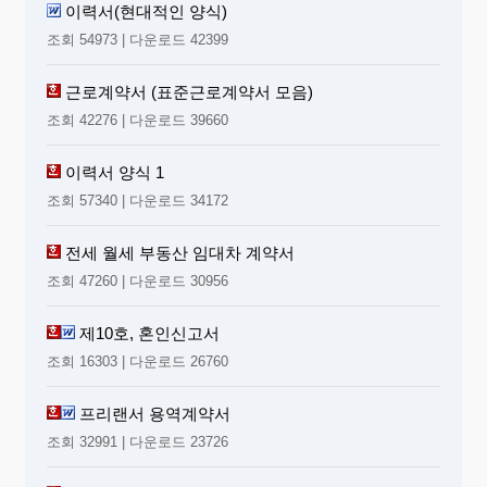
6.장래의 기간의 수익과 관련이 있는 특정한
이력서(현대적인 양식)
비용은 차기 이후의 기간에 배분하여 처리하
조회 54973 | 다운로드 42399
기 위하여 대차대조표에 자산으로 기재할 수
있다.
근로계약서 (표준근로계약서 모음)
7.가지급금 또는 가수금 등의 미결산항목은 그
조회 42276 | 다운로드 39660
내용을 나타내는 적절한 과목으로 표시하고,
대조계정등의 비망계정은 대차대조표의 자
이력서 양식 1
산 또는 부채항목으로 표시하여서는 아니된
조회 57340 | 다운로드 34172
다.
제13조
(대차대조표의
작성특례)
전세 월세 부동산 임대차 계약서
조회 47260 | 다운로드 30956
① 대차대조표를 별지 제3호 서식 또는 별지
제4호 서식과 같이 작성하는 경우에는 다음
각호에 따라 작성할 수 있다.
제10호, 혼인신고서
조회 16303 | 다운로드 26760
1.매출채권등에 대한 대손충당금은 당해 과
목에서 직접 차감하여 기재한다.
프리랜서 용역계약서
2.유형자산에 대한 감가상각누계액은 당해
조회 32991 | 다운로드 23726
과목에서 직접 차감하여 기재한다.
3.전환사채등에 대한 전환권조정계정등은