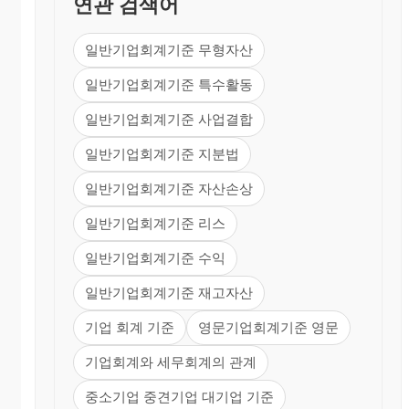
연관 검색어
하게 기재하는 방법으로 한다.
3.동일한 내용의 주석이 2 이상의 과목에 관
일반기업회계기준 무형자산
련되는 경우에는 주된 과목에 대한 주석만
일반기업회계기준 특수활동
기재하고, 다른 과목의 주석은 기호만 표
시함으로써 이에 갈음할 수 있다.
일반기업회계기준 사업결합
제6조
(연결재무제표)
일반기업회계기준 지분법
① 타회사를 지배하고 있는 지배회사는 그 종
일반기업회계기준 자산손상
속회사와의 연결재무제표를 작성하여야 한
다.
일반기업회계기준 리스
② 제1항의 연결재무제표에 관한 기준은 증권
일반기업회계기준 수익
관리위원회가 재정경제원장관의 승인을 얻
어 따로 정한다.
일반기업회계기준 재고자산
제7조
(과목의
통합
및
구분표시)
기업 회계 기준
영문기업회계기준 영문
① 이 기준에서 정한 과목중 그 성질이나 금액
기업회계와 세무회계의 관계
이 중요하지 아니한 것은 유사한 과목에 통
합하여 기재할 수 있다.
중소기업 중견기업 대기업 기준