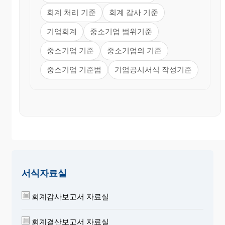
② 이 기준에서 과목을 정하지 아니한 것으로
회계 처리 기준
회계 감사 기준
서 그 성질이나 금액이 중요한 경우에는 그
내용을 가장 잘 나타낼 수 있는 과목으로 구
기업회계
중소기업 범위기준
분하여 기재한다.
중소기업 기준
중소기업의 기준
제8조
(재무제표
공시상의
금액처리)
재무제표를 공
시함에 있어서 재무제표 작성회사의 규모가 크
중소기업 기준법
기업공시서식 작성기준
고 재무제표이용자에게 오해를 줄 염려가 없다
고 인정되는 경우에는 그 금액단위를 천원 또
는 백만원 등으로 하여 기재할 수 있다.
제9조
(재무제표작성의
특례)
판매업 및 제조업 이
외의 사업을 영위하는 회사에 있어서 재무제표
의 용어와 표준양식에 관하여 다른 법령에 특
별한 규정이 있는 경우에는 그 규정에 의할 수
있다.
서식자료실
제10조
(정의)
이 기준에서 사용하는 용어의 정의는
회계감사보고서 자료실
다음과 같다.
1.“1년내”라 함은 대차대조표일로부터 1년 이
회계결산보고서 자료실
내를 말한다.