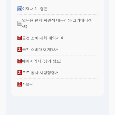
유로 시장성을 상실한 유가증권은 포함하지
아니한다.
이력서 1 - 영문
3.매출채권
업무용 편지(파란색 테두리와 그라데이션
일반적 상거래에서 발생한 외상매출금과 받
색)
을어음으로 한다.
4.단기대여금
금전 소비 대차 계약서 4
회수기한이 1년내에 도래하는 대여금으로
금전 소비대차 계약서
한다.
5.미수금
매매계약서 (상가,점포)
일반적 상거래 이외에서 발생한 미수채권으
로 한다.
도로 공사 시행명령서
6.미수수익
자술서
당기에 속하는 수익중 미수액으로 한다.
7.선급금
상품․원재료 등의 매입을 위하여 선급한 금
액으로 한다.