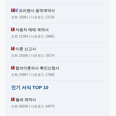
고, 자산은 유동자산 및 고정자산으로, 부채
는 유동부채․고정부채 및
이연부채
로, 자본
프리랜서 용역계약서
은 자본금․자본잉여금․이익잉여금 및 자본
조회 32991 | 다운로드 23726
조정으로 각각 구분한다.
2.자산․부채 및 자본은 총액에 의하여 기재함
자동차 매매 계약서
을 원칙으로 하고, 자산의 항목과 부채 또는
조회 21304 | 다운로드 19981
자본의 항목과를 상계함으로써 그 전부 또는
일부를 대차대조표에서 제외하여서는 아니
이혼 신고서
된다.
조회 19166 | 다운로드 18274
3.자산과 부채는 1년을 기준으로 하여 유동자
산 또는 고정자산, 유동부채 또는 고정부채로
협의이혼의사 확인신청서
구분하는 것을 원칙으로 한다.
조회 23897 | 다운로드 17806
4.대차대조표에 기재하는 자산과 부채의 항목
배열은 유동성배열법에 의함을 원칙으로 한
인기 서식 TOP 10
다.
5.자본거래에서 발생한 자본잉여금과 손익거
월세 계약서
래에서 발생한 이익잉여금은 혼동하여 표시
조회 66936 | 다운로드 44073
하여서는 아니된다.