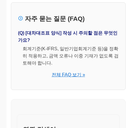
② 재무제표는 당해 회계연도분과 직전 회계연
도분을 비교하는 형식으로 작성하여야 한
자주 묻는 질문 (FAQ)
다.
③ 재무제표의 양식은 보고식을 원칙으로 하여
(Q) [대차대조표 양식] 작성 시 주의할 점은 무엇인
표준식 또는 요약식으로 작성한다. 다만, 대
가요?
차대조표는 계 정식으로 할 수 있다.
회계기준(K-IFRS, 일반기업회계기준 등)을 정확
④ 잉여금명세서․제조원가명세서 기타 필요한
명세서는 부속명세서로 작성하여야 한다.
히 적용하고, 금액 오류나 이중 기재가 없도록 검
토해야 합니다.
⑤ 재무제표에는 이를 이용하는 자에게 충분한
회계정보를 제공하도록 중요한 회계방침등
전체 FAQ 보기 »
필요한 사항에 대하여는 다음 각호의 방법
에 따라 주기 및 주석을 하여야 한다.
1.주기는 재무제표상의 해당 과목 다음에
그 회계사실의 내용을 간단한 자구 또는
숫자로 괄호안에 표시하는 방법으로 한다.
2.주석은 재무제표상의 해당 과목 또는 금
액에 기호를 붙이고 난외 또는 별지에 동
일한 기호를 표시하여 그 내용을 간결명료