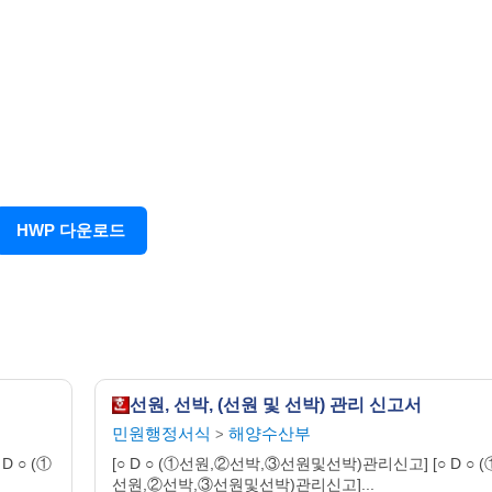
일
인
수수료
부
각 1부(①또는 ③에 한함)
없 음
 임금지불을 보증하는 서류(①또는③에 한함)
HWP 다운로드
 297mm
2
 54g/m
선원, 선박, (선원 및 선박) 관리 신고서
민원행정서식
해양수산부
>
D ○ (①
[○ D ○ (①선원,②선박,③선원및선박)관리신고] [○ D ○ (
선원,②선박,③선원및선박)관리신고]...