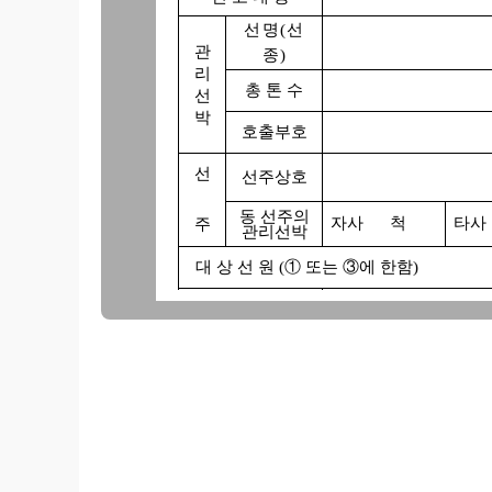
선명(선
관
종)
리
총 톤 수
선
박
호출부호
선
선주상호
동 선주의
자사 척
타사
주
관리선박
대 상 선 원 (① 또는 ③에 한함)
승 무 원
선박직원 명
선 박 직 원
선장 급
1
승 무 기 준
기관장 급
1
출 국 일 시
선박관리업의 등록관리요령 제19조 의
( ) ( 선 박
제27조 선원및