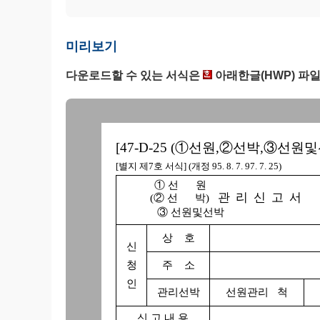
미리보기
다운로드할 수 있는 서식은
아래한글(HWP) 파
[47-D-25 (①선원,②선박,③선
[별지 제7호 서식] (개정 95. 8. 7. 97. 7. 25)
① 선 원
관 리 신 고 서
(② 선 박)
③ 선원및선박
상 호
신
청
주 소
인
관리선박
선원관리 척
신 고 내 용