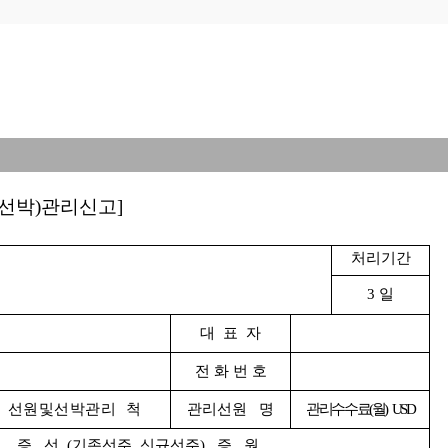
일
원및선박)관리신고]
처리기간
3 일
대 표 자
전 화 번 호
선원및선박관리 척
관리선원 명
관리수수료(월) USD
증 선 (기존선주, 신규선주) 증 원