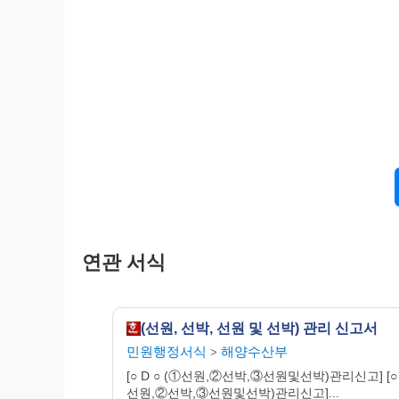
관리를 신고합니다.
년 월 
신청인 
지방해양수산청 귀하
첨부서류 1. 선박관리계약서 1부
2. 선원근로계약서 1부(①또는 ③에 한함)
3. 선박국적증명서류(외국적선박에 한함) 1
4. 관련단체의장 및 해외취업노사협의회의견서 
5. 3개월이상 선원임금체불시 선주와 연대하여
54337-07611 민 210mm x
‘95. 4. 6 개정승인 신문용지
연관 서식
(선원, 선박, 선원 및 선박) 관리 신고서
민원행정서식
해양수산부
>
[○ D ○ (①선원,②선박,③선원및선박)관리신고] [○ 
선원,②선박,③선원및선박)관리신고]...