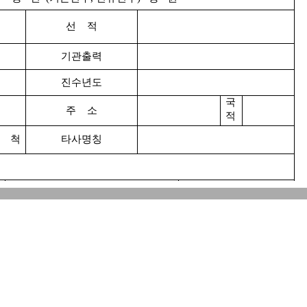
선 적
기관출력
진수년도
국
주 소
적
 척
타사명칭
부 원 명
계 명
항사 급
2항사 급
3항사 급
통신장 급
기사 급
2기사 급
3기사 급
승 선 항
 규정에 의하여 선 원
 )
선박