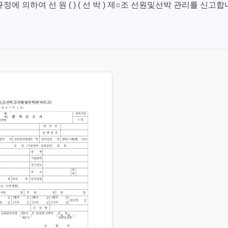
에 의하여 선 원 ( ) ( 선 박 ) 제○조 선원및선박 관리를 신고합