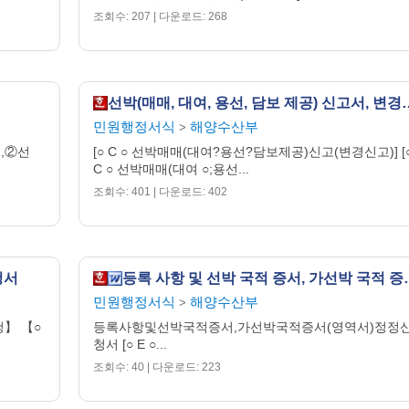
조회수: 207 | 다운로드: 268
선박(매매, 대여, 용선, 담
민원행정서식
해양수산부
>
원,②선
[○ C ○ 선박매매(대여?용선?담보제공)신고(변경신고)] [
C ○ 선박매매(대여 ○;용선...
조회수: 401 | 다운로드: 402
청서
등록 사항 및 선박 국적 증
민원행정서식
해양수산부
>
청】 【○
등록사항및선박국적증서,가선박국적증서(영역서)정정
청서 [○ E ○...
조회수: 40 | 다운로드: 223