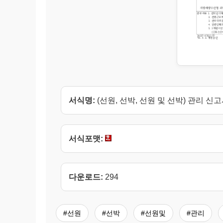
서식명:
(선원, 선박, 선원 및 선박) 관리 신
서식포맷:
다운로드:
294
#선원
#선박
#선원및
#관리