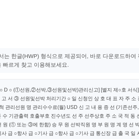
 문서는 한글(HWP) 형식으로 제공되어, 바로 다운로드하여
을 빠르게 찾고 이용해보세요.
[○ D ○ (①선원,②선박,③선원및선박)관리신고] [별지 제○호 서식]
) 관 리 신 고 서 ③ 선원및선박 처리기간 ○ 일 신청인 상 호 대 표 자 주 소
관리선원 명 관리수수료(월) USD 신 고 내 용 증 선 (기존선주,
 톤 수 기관출력 호출부호 진수년도 선 주 선주상호 주 소 국 적 동 
원 (① 또는 ③에 한함) 승 무 원 선박직원 명 부 원 명 계 명 선 
기사 급 ○항사 급 ○기사 급 ○항사 급 ○기사 급 통신장 급 출 국 일 