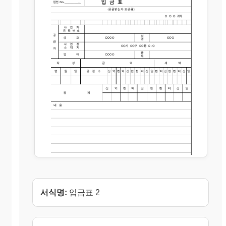
서식명:
입금표 2