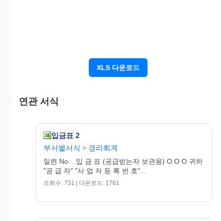
XLS 다운로드
연관 서식
입금표 2
부서별서식
경리회계
>
일련 No. . 입 금 표 (공급받는자 보관용) O O O 귀하
"공 급 자" "사 업 자 등 록 번 호"...
조회수: 731 | 다운로드: 1761