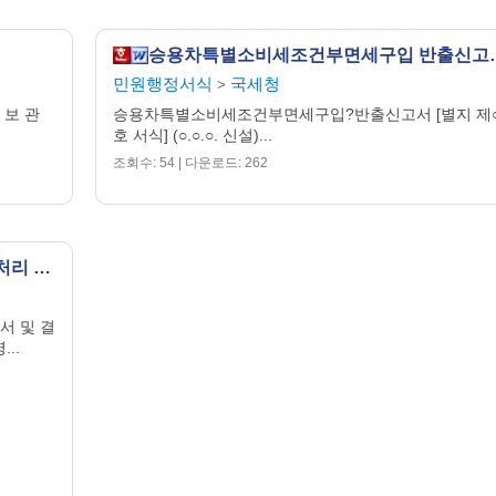
승용차특별소비세조건부면
민원행정서식
국세청
>
 보 관
승용차특별소비세조건부면세구입?반출신고서 [별지 제
호 서식] (○.○.○. 신설)...
조회수: 54 | 다운로드: 262
요약 이익 잉여금 처분 계산서 및 결손금 처리 계산서
서 및 결
..