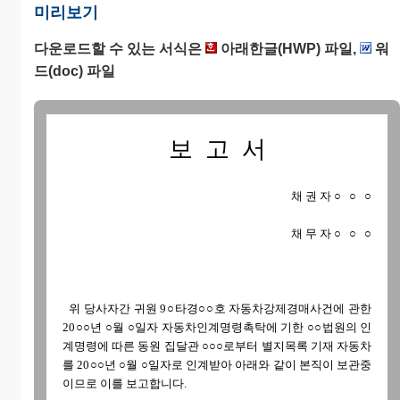
미리보기
다운로드할 수 있는 서식은
아래한글(HWP) 파일,
워
드(doc) 파일
보 고 서
채 권 자 ○ ○ ○
채 무 자 ○ ○ ○
www.wowform.com
위 당사자간 귀원 9○타경○○호 자동차강제경매사건에 관한
20○○년 ○월 ○일자 자동차인계명령촉탁에 기한 ○○법원의 인
계명령에 따른 동원 집달관 ○○○로부터 별지목록 기재 자동차
를 20○○년 ○월 ○일자로 인계받아 아래와 같이 본직이 보관중
이므로 이를 보고합니다.