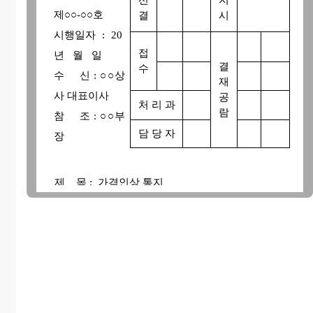
선
지
제○○-○○호
결
시
시행일자 : 20
접
년 월 일
결
수
수 신 : ○○상
재
사 대표이사
공
처 리 과
람
참 조 : ○○부
담 당 자
장
제 목 : 가격인상 통지
1. 귀사의 무궁한 발전을 기원하오며, 그 동안 아
낌없는 성원으로 당사를 지도 편달해 주심에 진심
으로 감사드립니다.
2. 다름이 아니오라 당사의 제품은 그동안 주요 원
자재의 가격인상에도 불구하고 원가절감을 위한