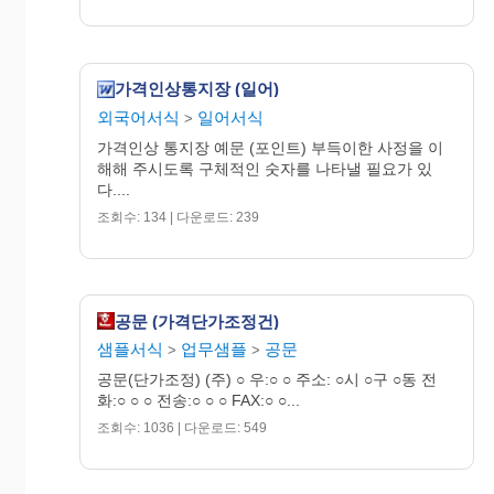
가격인상통지장 (일어)
외국어서식
일어서식
>
○○○○산업(주)
가격인상 통지장 예문 (포인트) 부득이한 사정을 이
대표이사 ○ ○ ○
해해 주시도록 구체적인 숫자를 나타낼 필요가 있
다....
조회수: 134 | 다운로드: 239
공문 (가격단가조정건)
샘플서식
업무샘플
공문
>
>
공문(단가조정) (주) ○ 우:○ ○ 주소: ○시 ○구 ○동 전
화:○ ○ ○ 전송:○ ○ ○ FAX:○ ○...
조회수: 1036 | 다운로드: 549