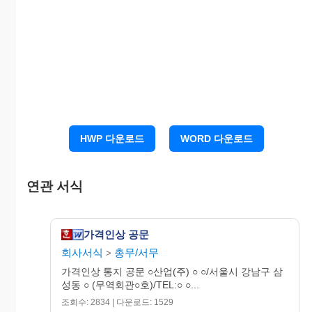
기술혁신 등으로 가격상승을 적극 억제하여 3년 전
의 판매가격으로 유지해 왔습니다. 그러나 지난해
부터 주요원료인 ○○의 가격폭등과 운송비 및 물류
비 등의 상승으로 인해 많은 어려움을 겪어오고 있
어 앞으로 기존 가격으로서는 도저히 채산성을 유
지할 수 없게 되었습니다. 이에 고객 여러분께 송구
스럽기 그지없습니다만, 오는 ○○월 ○○일부로 출고
HWP 다운로드
WORD 다운로드
가격을 변경하지 않을 수 없게 되었으니 부디 혜량
하시고 별첨된 제품의 가격으로 주문해 주시기를
부탁드립니다.
연관 서식
3. 이번 가격인상을 계기로 당사는 보다 더 좋은 제
품으로 고객 여러분들께 보답해 드리도록 최선의
가격인상 공문
노력을 다하겠습니다. 아무쪼록 제반사정을 이해
회사서식
총무/서무
하시고 협조해 주시기를 간곡하게 부탁드립니다.
>
가격인상 통지 공문 ○산업(주) ○ ○/서울시 강남구 삼
성동 ○ (무역회관○호)/TEL:○ ○...
조회수: 2834 | 다운로드: 1529
첨 부 : 가격조정내역서 1부. 끝.