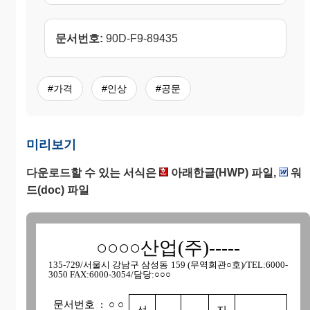
문서번호:
90D-F9-89435
#가격
#인상
#공문
미리보기
다운로드할 수 있는 서식은
아래한글(HWP) 파일,
워
드(doc) 파일
○○○○산업(주)-----
135-729/서울시 강남구 삼성동 159 (무역회관○호)/TEL:6000-
3050 FAX:6000-3054/담당:○○○
문서번호 : ○○