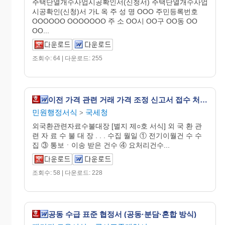
주택단열개수사업시공확인서(신청서) 주택단열개수사업
시공확인(신청)서 가L 옥 주 성 명 OOO 주민등록번호
OOOOOO OOOOOOO 주 소 OO시 OO구 OO동 OO
OO...
조회수: 64 | 다운로드: 255
이전 가격 관련 거래 가격 조정 신고서 접수 처리 대장
민원행정서식
국세청
>
외국환관련자료수불대장 [별지 제○호 서식] 외 국 환 관
련 자 료 수 불 대 장 . . . 수집 월일 ① 전기이월건 수 수
집 ③ 통보ㆍ이송 받은 건수 ④ 요처리건수...
조회수: 58 | 다운로드: 228
공동 수급 표준 협정서 (공동·분담·혼합 방식)