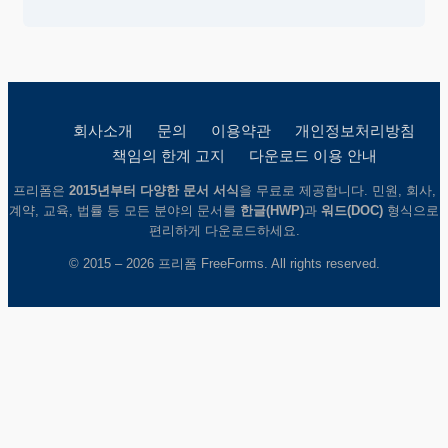
회사소개
문의
이용약관
개인정보처리방침
책임의 한계 고지
다운로드 이용 안내
프리폼은
2015년부터 다양한 문서 서식
을 무료로 제공합니다. 민원, 회사,
계약, 교육, 법률 등 모든 분야의 문서를
한글(HWP)
과
워드(DOC)
형식으로
편리하게 다운로드하세요.
© 2015 – 2026 프리폼 FreeForms. All rights reserved.