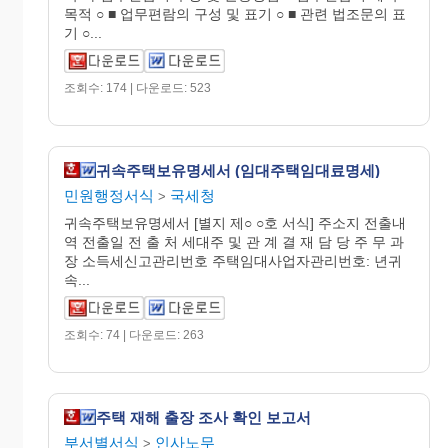
목적 ○ ■ 업무편람의 구성 및 표기 ○ ■ 관련 법조문의 표
기 ○...
조회수: 174 | 다운로드: 523
귀속주택보유명세서 (임대주택임대료명세)
민원행정서식
국세청
>
귀속주택보유명세서 [별지 제○ ○호 서식] 주소지 전출내
역 전출일 전 출 처 세대주 및 관 계 결 재 담 당 주 무 과
장 소득세신고관리번호 주택임대사업자관리번호: 년귀
속...
조회수: 74 | 다운로드: 263
주택 재해 출장 조사 확인 보고서
부서별서식
인사노무
>