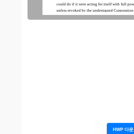
could do if it were acting for itself with full p
unless revoked by the undersigned Corporation 
IN WITNESS WHEREOF, the Corporation has caus
representative this --위임일자---.
외국투자자명
< By >
Name:
Title:
HWP 다