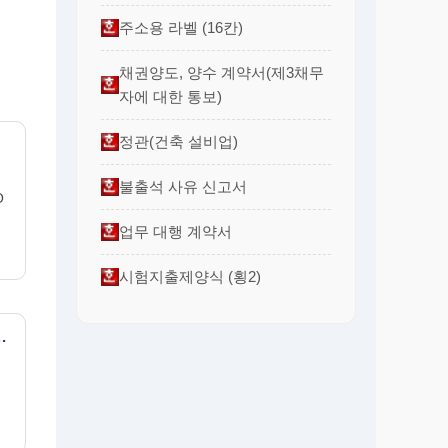
주소용 라벨 (16칸)
채권양도, 양수 계약서(제3채무
자에 대한 통보)
정관(건축 설비업)
불출석 사유 신고서
O
업무 대행 계약서
시험지출제양식 (횡2)
위한 기본 Layout (영문)