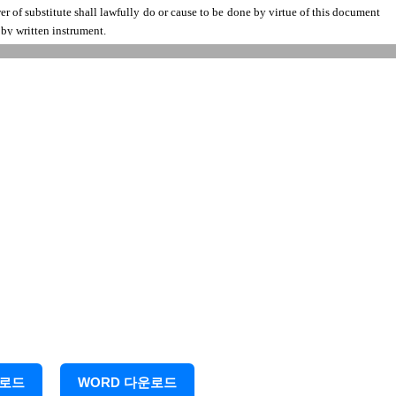
ower of substitute shall lawfully do or cause to be done by virtue of this document
by written instrument.
ed its corporate name to be subscribed hereto by its duly authorized
운로드
WORD 다운로드