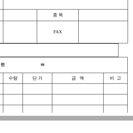
종 목
FAX
整
￦
수량
단 가
금 액
비 고