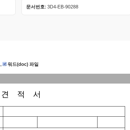
문서번호:
3D4-EB-90288
,
워드(doc) 파일
견 적 서
호