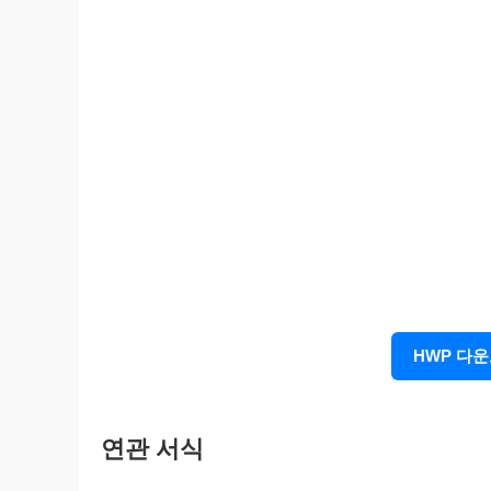
HWP 다
계
연관 서식
기 타
사 항