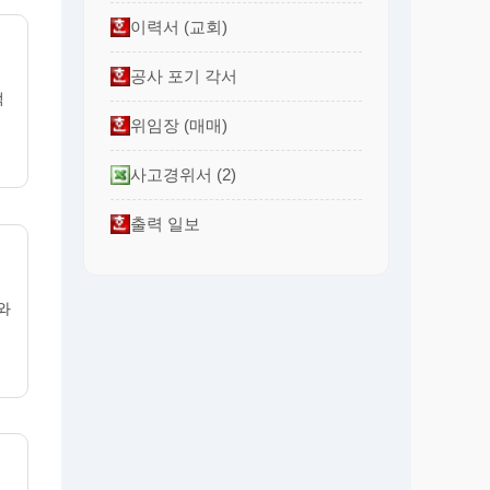
이력서 (교회)
공사 포기 각서
적
위임장 (매매)
사고경위서 (2)
출력 일보
래와