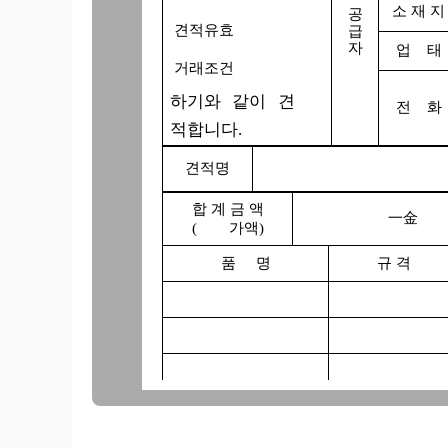
소 재 지
공
견적유효
급
자
업 태
거래조건
하기와 같이 견
전 화
적합니다.
견적명
합 계 금 액
一金 
(
가액)
품 명
규 격