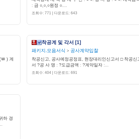
: 금 ○,○,○원정 ○....
조회수: 771 | 다운로드: 643
착공계 및 각서 [1]
패키지.모음서식
공사계약입찰
>
(￦ ) 계
착공신고, 공사예정공정표, 현장대리인신고서 □ 착공신
서 ?공 사 명 : ?도급금액 : ?계약일자 :...
조회수: 404 | 다운로드: 691
귀하 경
.