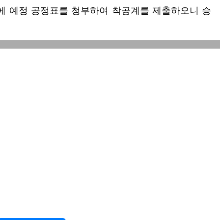
 예정 공정표를 청부하여 착공계를 제출하오니 승
199. . .
이름
분임경리관 귀하