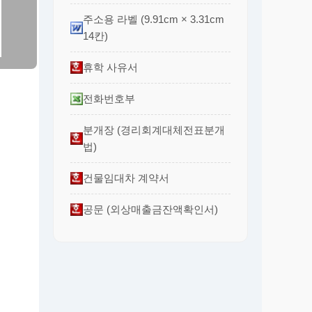
주소용 라벨 (9.91cm × 3.31cm
14칸)
휴학 사유서
전화번호부
분개장 (경리회계대체전표분개
법)
건물임대차 계약서
공문 (외상매출금잔액확인서)