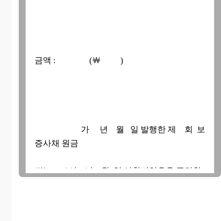
금액 : (￦ )
가 년 월 일 발행한 제 회 보
증사채 원금
(￦ )이 년 월 일 상환되었음을 증명함.