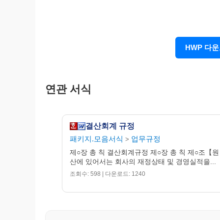
아니된다.
제 8 조【구 분】
①
대차대조표는 자산의 부, 부채의 부
HWP 다
1. 자 산
가. 유동자산, 투자
나. 기타자산, 고정자산
연관 서식
다. 이연자산
2. 부 채
가. 유동부채, 고정부채
나. 이연부채
결산회계 규정
3. 자 본
패키지.모음서식
업무규정
>
가. 자본금
제○장 총 칙 결산회계규정 제○장 총 칙 제○조【원
나. 자본잉여금
산에 있어서는 회사의 재정상태 및 경영실적을...
다. 이익잉여금
조회수: 598 | 다운로드: 1240
② 자산과 부채는 1년을 기준으로 하
부채・이연부채로 구분함을 원칙으로
제 9 조【배열법】
자산 및 부채 과목의 기재 순서는 유동