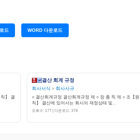
, 자본의 부로 구분하고 다시 다음 각호와 같이 분류한다.
운로드
WORD 다운로드
결산 회계 규정
회사서식
회사사규
>
 칙】 결
○ 결산회계규정 결산회계규정 제 ○ 장 총 칙 제 ○ 조【원
칙】 결산에 있어서는 회사의 재정상태 및...
조회수: 177 | 다운로드: 378
여 유동자산 또는 투자와 기타자산・고정자산, 유동부채 또는 고정
 한다.
성배열법에 의한다.