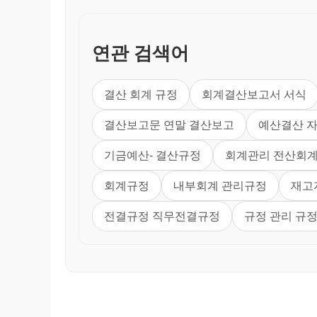
제 10 조【평가기준】
평가기준이란 각 계정과목에 계상되는 
제 11 조【평가기준의 원칙】
연관 검색어
대차대조표에 기재할 자산의 가액은 원
제 12 조【당좌자산의 평가】
당좌자산의 평가는 다음 각호에 정하는 
결산 회계 규정
회계결산보고서 서식
1. 현금：현금보유재액
2. 예금：예금잔액. 단, 입금보고미달
결산보고문 연말 결산보고
예산결산 
수 있다.
3. 받을어음, 외상매출금, 미수입금,
기금예산- 결산규정
회계관리 전산회
회수불능의 채권은 이를 공제하며 대
손충당금에 계상하여야 한다.
회계규정
내부회계 관리규정
재고
4. 선지급비용：지급액 중 차기이후의 
전결규정 직무전결규정
규정 관리 규
제 13 조【재고자산의 평가】
① 상품, 제품, 반제품, 원재료, 저
개별법, 선입선출법, 후입선출법, 
원가를 산정하여 대차대조표가액으로
성이 없다고 인정되는 경우에는 시
② 제1항의 재고자산의 시가는 결산일
유가증권에 대하여는 유가증권평가의