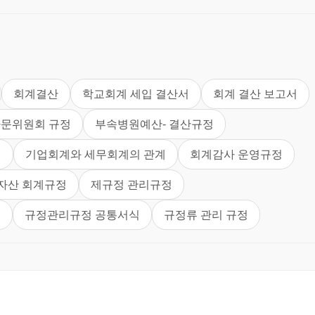
금액결정의 기준을 말한다.
칙적으로 당해 자산의 취득원가를 기초로 하여 계상하여야 한다.
바에 의한다.
회계결산
학교회계 세입 결산서
회계 결산 보고서
, 수표미제시와 같은 정당한 이유가 있는 것은 예금잔액에서 가감할
자문위원회 규정
부속병원예산- 결산규정
 선지급금, 단기대여금, 관계회사단기채권 등 수취계정：채권액. 단,
계
기업회계와 세무회계의 관계
회계감사 운영규정
손의 우려가 있는 것은 공제에 갈음하여 적당한 대손견적액을 대
자산 회계규정
제규정 관리규정
부채에 속하는 금액
정
규정관리규정 공통서식
규정류 관리 규정
장품 등의 재고자산은 제조원가 또는 매입가액에 부대비용을 가산한 후
이동평균법, 총평균법, 매매가격환원법 등의 방법을 적용하여 취득
 한다. 단, 시가가 취득원가보다 현저하게 하락하여 회복할 가능
가를 대차대조표가액으로 한다.
 현재의 물가조사표에 의한 시가 등의 공정한 가격에 의하며 상품
 규정을 준용한다.