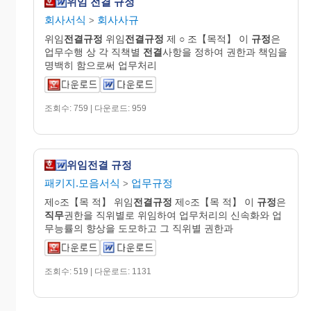
위임 전결 규정
회사서식
회사사규
>
위임
전결규정
위임
전결규정
제 ○ 조【목적】 이
규정
은
업무수행 상 각 직책별
전결
사항을 정하여 권한과 책임을
명백히 함으로써 업무처리
조회수: 759 | 다운로드: 959
위임전결 규정
패키지.모음서식
업무규정
>
제○조【목 적】 위임
전결규정
제○조【목 적】 이
규정
은
직무
권한을 직위별로 위임하여 업무처리의 신속화와 업
무능률의 향상을 도모하고 그 직위별 권한과
조회수: 519 | 다운로드: 1131