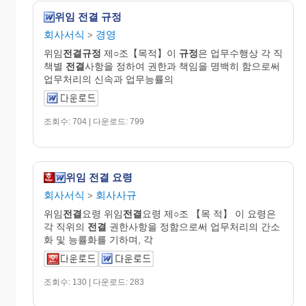
위임 전결 규정
회사서식
경영
>
위임
전결규정
제○조【목적】이
규정
은 업무수행상 각 직
책별
전결
사항을 정하여 권한과 책임을 명백히 함으로써
업무처리의 신속과 업무능률의
조회수: 704 | 다운로드: 799
위임 전결 요령
회사서식
회사사규
>
위임
전결
요령 위임
전결
요령 제○조 【목 적】 이 요령은
각 직위의
전결
권한사항을 정함으로써 업무처리의 간소
화 및 능률화를 기하며, 각
조회수: 130 | 다운로드: 283