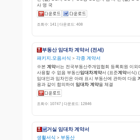
사 명 국
조회수: 141 | 다운로드: 408
부동산 임대차 계약서 (전세)
패키지.모음서식
각종 계약서
>
※본
계약
서는 전국부동산주개업협회 등록회원 이외
사용할 수 없음 부동산
임대차계약
서 (표준
계약
서식) 
임대인과 임차인은 아래 표시 부동산에 관하여 다음
용과 같이 합의하여
임대차
계약
을 체결
조회수: 10747 | 다운로드: 12846
거실 임대차 계약서
생활서식
부동산
>