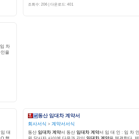
조회수: 206 | 다운로드: 401
 임 차
차인을
동산 임대차 계약서
회사서식
계약서서식
>
 임 대
동산
임대차
계약
서 동산
임대차
계약
서 임 대 인 : 임 차 인
 O 행
위 당사자 사이에 다음과 같이
임대차
계약
을 체결한다. 제