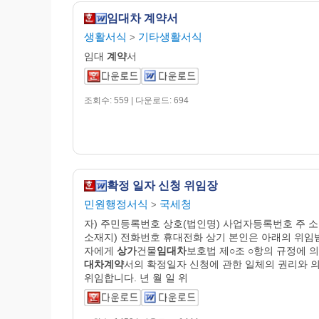
임대차 계약서
생활서식
기타생활서식
>
임대
계약
서
조회수: 559 | 다운로드: 694
확정 일자 신청 위임장
민원행정서식
국세청
>
자) 주민등록번호 상호(법인명) 사업자등록번호 주 소
소재지) 전화번호 휴대전화 상기 본인은 아래의 위임
자에게
상가
건물
임대차
보호법 제○조 ○항의 규정에 
대차계약
서의 확정일자 신청에 관한 일체의 권리와 
위임합니다. 년 월 일 위