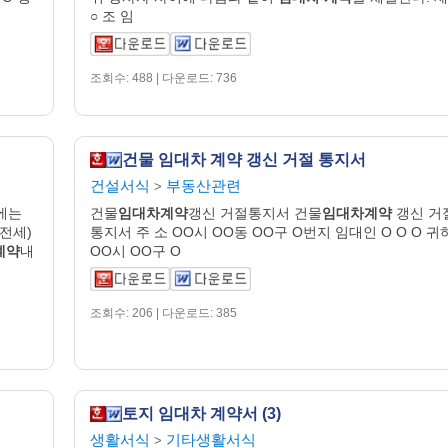
○ 조 임
조회수: 488 | 다운로드: 736
건물 임대차 계약 갱신 거절 통지서
건설서식
부동산관련
>
에는
건물
임대차계약
갱신 거절통지서 건물
임대차계약
갱신 거
(전세)
통지서 주 소 OO시 OO동 OO구 O번지 임대인 O O O 귀
계약
내
OO시 OO구 O
조회수: 206 | 다운로드: 385
토지 임대차 계약서 (3)
생활서식
기타생활서식
>