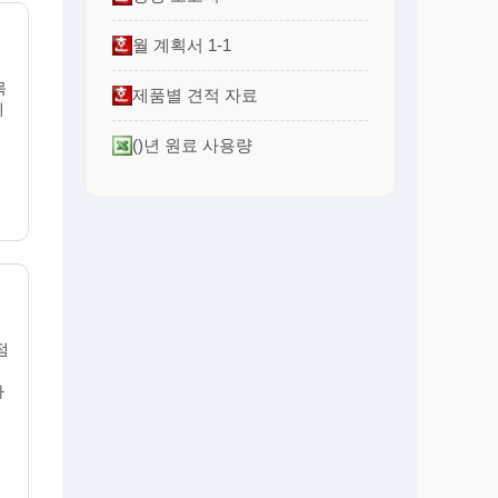
월 계획서 1-1
목
제품별 견적 자료
의
()년 원료 사용량
점
사
의