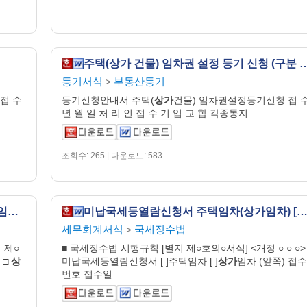
주택(상가 건물) 임차권 설정 등기 
등기서식
부동산등기
>
접 수
등기신청안내서 주택(
상가
건물) 임차권설정등기신청 접 
년 월 일 처 리 인 접 수 기 입 교 합 각종통지
조회수: 265 | 다운로드: 583
미납지방세 등 열람신청서 (주택임차,상가임차) [지방세기본법 시행규칙 서식24]
미납국세등열람신청서 주택임차(상가임차) [국세징수법 시행규칙 서식1
세무회계서식
국세징수법
>
 제○
■ 국세징수법 시행규칙 [별지 제○호의○서식] <개정 ○.○.○>
 □
상
미납국세등열람신청서 [ ]주택임차 [ ]
상가
임차 (앞쪽) 접수
번호 접수일