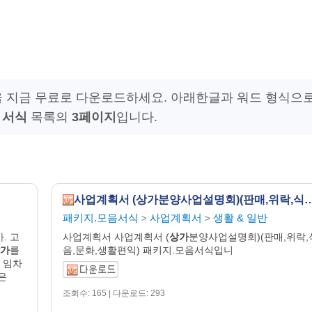
을 지금 무료로 다운로드하세요. 아래한글과 워드 형식으
 서식
목록의
3페이지
입니다.
사업계획서 (상가분양사업설명회)(판매,위락,
패키지.모음서식
사업계획서
생활 & 일반
>
>
. 고
사업계획서 사업계획서 (
상가
분양사업설명회)(판매,위락,
가
를
음,문화,생활편익) 패키지.모음서식입니
여 임차
은
조회수: 165 | 다운로드: 293