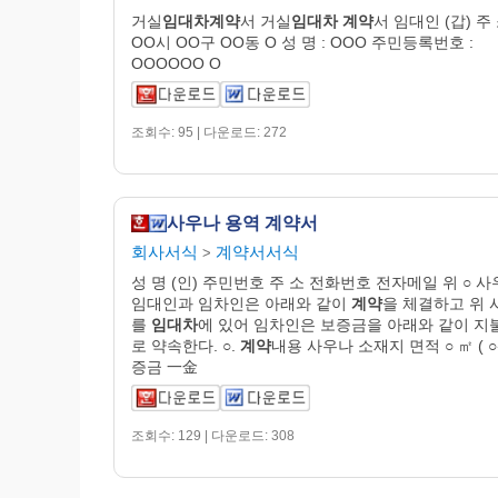
거실
임대차계약
서 거실
임대차
계약
서 임대인 (갑) 주 
OO시 OO구 OO동 O 성 명 : OOO 주민등록번호 :
OOOOOO O
조회수: 95 | 다운로드: 272
사우나 용역 계약서
회사서식
계약서서식
>
성 명 (인) 주민번호 주 소 전화번호 전자메일 위 ○ 
임대인과 임차인은 아래와 같이
계약
을 체결하고 위 
를
임대차
에 있어 임차인은 보증금을 아래와 같이 지
로 약속한다. ○.
계약
내용 사우나 소재지 면적 ○ ㎡ ( ○
증금 一金
조회수: 129 | 다운로드: 308