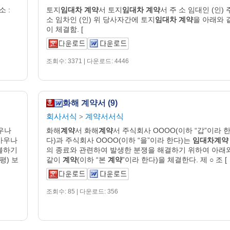
소 :
토지
임대차
계약
서 토지
임대차
계약
서 주 소 임대인 (인) 
소 임차인 (인) 위 당사자간에 토지
임대차
계약
을 아래와 
이 체결함. [
조회수: 3371 | 다운로드: 4446
화해 계약서 (9)
회사서식
계약서서식
>
사우나
화해
계약
서 화해
계약
서 주식회사 OOOO(이하 “갑”이라 
사우나
다)과 주식회사 OOOO(이하 “을”이라 한다)는
임대차계약
불하기
의 종료와 관련하여 발생한 분쟁을 해결하기 위하여 아래
평) 보
같이
계약
(이하 “본
계약
”이라 한다)을 체결한다. 제 ○ 조 [
조회수: 85 | 다운로드: 356