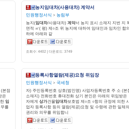
농지임대차(사용대차) 계약서
민원행정서식
농림부
>
농지(
임대차
/사용대차)
계약
서 농지 표시 소재지 지번 지 
면적 ㎡( 평) 제○조 위 농지에 대하여 임대인과 임차인 합
하에 아래와 같
조회수: 4402 | 다운로드: 3749
등록사항열람(제공)요청 위임장
민원행정서식
국세청
>
 (본점
자) 주민등록번호 상호(법인명) 사업자등록번호 주 소 (본
받은
소재지) 전화번호 휴대전화 상기 본인은 아래의 위임받은
의한
임
자에게
상가
건물
임대차
보호법 제○조 ○항의 규정에 의한 
의무를
업자 등록사항 등의 열람(제공)요청 및 수령에 관한 일체
권리와 의무를 위임합니