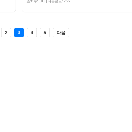
조회수: 101 | 다운로드: 256
2
3
4
5
다음