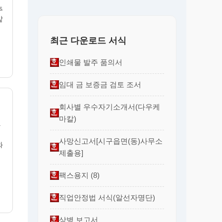
주
같
최근 다운로드 서식
인쇄물 발주 품의서
임대 금 보증금 검토 조서
회사별 우수자기소개서(다우케
마칼)
한
사망신고서[시구읍면(동)사무소
와
제출용]
팩스용지 (8)
직업안정법 서식(알선자명단)
상병 보고서