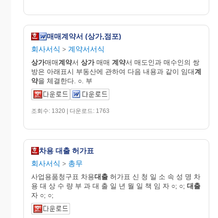
매매계약서 (상가,점포)
회사서식
계약서서식
>
상가
매매
계약
서
상가
매매
계약
서 매도인과 매수인의 쌍
방은 아래표시 부동산에 관하여 다음 내용과 같이 임대
계
약
을 체결한다. ○. 부
조회수: 1320 | 다운로드: 1763
차용 대출 허가표
회사서식
총무
>
사업용품청구표 차용
대출
허가표 신 청 일 소 속 성 명 차
용 대 상 수 량 부 과 대 출 일 년 월 일 책 임 자 ○; ○;
대출
자 ○; ○;