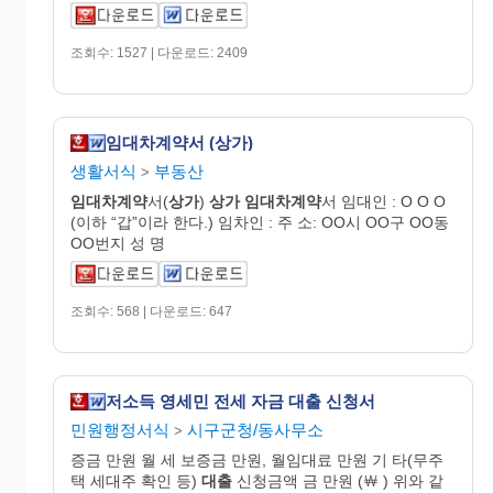
조회수: 1527 | 다운로드: 2409
임대차계약서 (상가)
생활서식
부동산
>
임대차계약
서(
상가
)
상가
임대차계약
서 임대인 : O O O
(이하 “갑”이라 한다.) 임차인 : 주 소: OO시 OO구 OO동
OO번지 성 명
조회수: 568 | 다운로드: 647
저소득 영세민 전세 자금 대출 신청서
민원행정서식
시구군청/동사무소
>
증금 만원 월 세 보증금 만원, 월임대료 만원 기 타(무주
택 세대주 확인 등)
대출
신청금액 금 만원 (￦ ) 위와 같