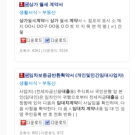
상가 월세 계약서
생활서식
부동산
>
상가
월세
계약
서
상가
월세
계약
서 ○. 점포의 표시 소 재
지 OO시 OO구 OO동 O O 토 지 지 목 면 적 평 ( ㎡) 건
물
조회수: 4261 | 다운로드: 5224
임차보증금반환확약서 (개인및민간임대사업자)
생활서식
부동산
>
사업자) (전세자금신용
대출
용) 주식회사 국민은행 앞 본
인(임대인)은 임차인이 귀행으로부터 전세자금
대출
을 신
청함에 있어 다음의
임대차계약
이 사실임을 확인하며, 다
음 사항을 확약한다. 다 음 ○.
임대차
계약
내용 임 대 인 성
명 주민등록 번 호 전화 번화 ( )
조회수: 902 | 다운로드: 872