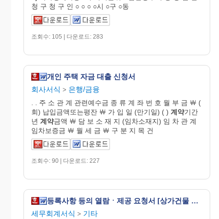
청 구 청 구 인 ○ ○ ○ ○시 ○구 ○동
조회수: 105 | 다운로드: 283
개인 주택 자금 대출 신청서
회사서식
은행/금융
>
. . 주 소 관 계 관련예수금 종 류 계 좌 번 호 월 부 금 ￦ (
회) 납입금액또는평잔 ￦ 가 입 일 (만기일) ( )
계약
기간
년
계약
금액 ￦ 담 보 소 재 지 (임차소재지) 임 차 관 계
임차보증금 ￦ 월 세 금 ￦ 구 분 지 목 건
조회수: 90 | 다운로드: 227
등록사항 등의 열람ㆍ제공 요청서 [상가건물 임대차보호법 시행령 서식1]
세무회계서식
기타
>