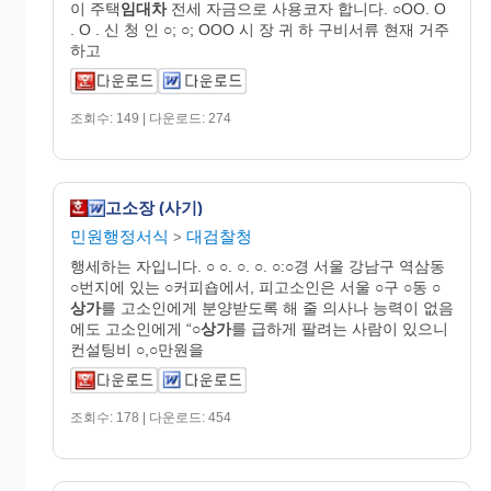
이 주택
임대차
전세 자금으로 사용코자 합니다. ○OO. O
. O . 신 청 인 ○; ○; OOO 시 장 귀 하 구비서류 현재 거주
하고
조회수: 149 | 다운로드: 274
고소장 (사기)
민원행정서식
대검찰청
>
행세하는 자입니다. ○ ○. ○. ○. ○:○경 서울 강남구 역삼동
○번지에 있는 ○커피숍에서, 피고소인은 서울 ○구 ○동 ○
상가
를 고소인에게 분양받도록 해 줄 의사나 능력이 없음
에도 고소인에게 “○
상가
를 급하게 팔려는 사람이 있으니
컨설팅비 ○,○만원을
조회수: 178 | 다운로드: 454