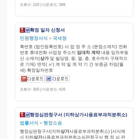
조회수: 226 | 다운로드: 388
확정 일자 신청서
민원행정서식
국세청
>
록번호 (법인등록번호) 사 업 장 주 소 (본점소재지) 전화
번호 휴대전화 사업장 주소지
임대차
계약
내용 임차부동
산 소재지(
상가
및 빌딩명, 동, 열, 층, 호수까지 구체적으
로 기재) 면적( ㎡) 계 약 일 계 약 기 간 보증금 차임(월
세) 확정일자번호
조회수: 305 | 다운로드: 426
행정심판청구서 (지하상가사용료부과처분취소)
법률서식
행정소송
>
행정심판청구서(지하
상가
사용료부과처분취소) [서식예
○] 지하
상가
사용료부과처분취소심판청구서 행 정 심 판