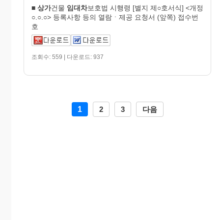
■
상가
건물
임대차
보호법 시행령 [별지 제○호서식] <개정
○.○.○> 등록사항 등의 열람ㆍ제공 요청서 (앞쪽) 접수번
호
조회수: 559 | 다운로드: 937
1
2
3
다음