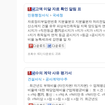
고액 미달 자료 확인 알림 표
민원행정서식
국세청
>
자료정리부일련번호 지분율분모 지분율분자 처리전말
산소재지 건물 유무 피상속인취득일 지목 양도일자 면
시지가 ○직전등급
전기
공시지가 ○지가 ○지가 ○지가 
○지가 취득일자 면적 등급 공시지가 ○등급 ○공시지가
비율 농특세과세 감면율 일 자
조회수: 63 | 다운로드: 216
수의 계약 사유 평가서
건설서식
공사계약/수주
>
. 최근년도 부채비율 (타인자본/ 자기자본) ㅇ 업체평
비율에 대한 해당업체비율 (*업체평균비율： 토 ○;건
○.○%)
전기
, 통신：○.○%) A. ○%미만 B. ○%미만 C. 
D. ○%이상 ○.○점 ○.○점 ○.○점 ○.○점 가. 최근년도