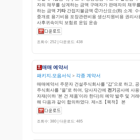
자의 채무를 상계하는 금액 구매자가 판매자의 채무를
하는 금액
기타
간접지불금액 ②가산요소(B) 소계: 
중개료 용기비용 포장관련비용 생산지원비용 권리사
사후귀속이익 보험료 운임 운송
조회수: 252 | 다운로드: 438
매매 예약서
패키지.모음서식
각종 계약서
>
매매예약서 주문자 건설주식회사를 “갑”으로 하고, 
주식회사를 “을”로 하여, 당사자간에
전기
공사에 사
자재(이하 ‘본 건 제품’이라 한다)의 예약 발주 및 거래
해 다음과 같이 합의하였다. 제○조【목적】 본
조회수: 380 | 다운로드: 485