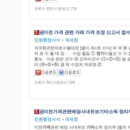
조회수: 233 | 다운로드: 776
민원행정서식
국세청
>
외국환관련자료수불대장 [별지 제○호 서식] 외 국 환 
자 료 수 불 대 장 . . . 수집 월일 ①
전기
이월건 수 수 
통보ㆍ이송 받은 건수 ④ 요처리건수 (①+②+③) 발 
리 (④+⑤+⑥) 결 재 수집처 자료명 ②
조회수: 58 | 다운로드: 228
이전가격관련배당사내유보기타소득 정리
민원행정서식
국세청
>
이전
가격
관련 배당 사내유보
기타
소득 정리부 [별지 