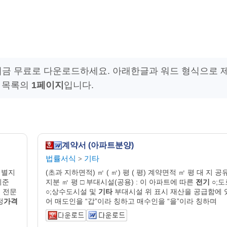
지금 무료로 다운로드하세요. 아래한글과 워드 형식으로 
목록의
1페이지
입니다.
계약서 (아파트분양)
법률서식
기타
>
 별지
(초과 지하면적) ㎡ ( ㎡) 평 ( 평) 계약면적 ㎡ 평 대 지 공
기준
지분 ㎡ 평 □ 부대시설(공용) : 이 아파트에 따른
전기
○;도
 전문
○;상수도시설 및
기타
부대시설 위 표시 재산을 공급함에 
정
가격
어 매도인을 “갑”이라 칭하고 매수인을 “을”이라 칭하며