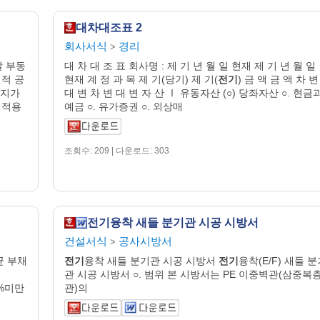
대차대조표 2
회사서식
경리
>
 부동
대 차 대 조 표 회사명 : 제 기 년 월 일 현재 제 기 년 월 일
적 공
현재 계 정 과 목 제 기(당기) 제 기(
전기
) 금 액 금 액 차 변
○지가
대 변 차 변 대 변 자 산 Ⅰ 유동자산 (○) 당좌자산 ○. 현금
 적용
예금 ○. 유가증권 ○. 외상매
조회수: 209 | 다운로드: 303
전기융착 새들 분기관 시공 시방서
건설서식
공사시방서
>
균 부채
전기
융착 새들 분기관 시공 시방서
전기
융착(E/F) 새들 
：
관 시공 시방서 ○. 범위 본 시방서는 PE 이중벽관(삼중복
○%미만
관)의