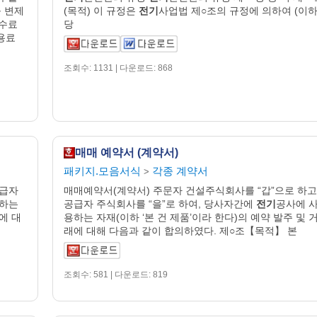
 변제
(목적) 이 규정은
전기
사업법 제○조의 규정에 의하여 (이
수수료
당
용료
조회수: 1131 | 다운로드: 868
매매 예약서 (계약서)
패키지.모음서식
각종 계약서
>
공급자
매매예약서(계약서) 주문자 건설주식회사를 “갑”으로 하고
용하는
공급자 주식회사를 “을”로 하여, 당사자간에
전기
공사에 
에 대
용하는 자재(이하 ‘본 건 제품’이라 한다)의 예약 발주 및 
래에 대해 다음과 같이 합의하였다. 제○조【목적】 본
조회수: 581 | 다운로드: 819