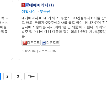
매매예약서 (1)
생활서식
부동산
>
 액 과
매매예약서 매 매 예 약 서 주문자 OO건설주식회사를 갑
○ ○.
로 하고, 공급자 OO주식회사를 을로 하여, 당사자간에
전
이월
공사에 사용하는 자재(이하 ‘본 건 제품’이라 한다)의 예약
 누적효
발주 및 거래에 대해 다음과 같이 합의하였다. 제○조[목적]
본
조회수: 163 | 다운로드: 297
2
3
다음