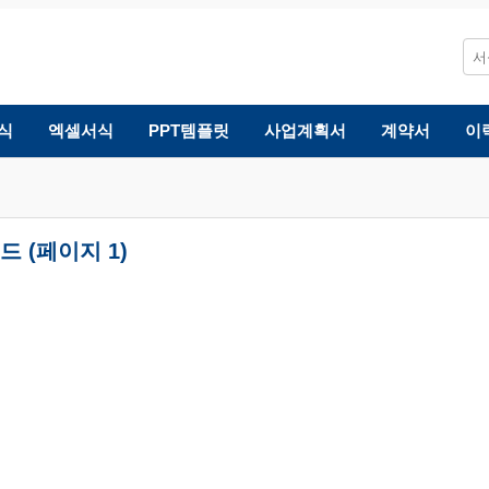
식
엑셀서식
PPT템플릿
사업계획서
계약서
이
 (페이지 1)