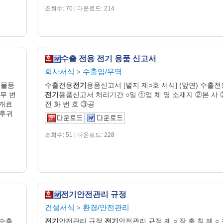
조회수: 70 | 다운로드: 214
수출 전용 전기 용품 신고서
회사서식
수출입/무역
>
 물품
수출전용
전기
용품신고서 [별지 제○호 서식] (앞면) 수출전
무 변
전기
용품신고서 처리기간 ○일 ①업 체 명 소재지 ②본 사 
중개료
전 화 번 호 ③공
사후귀
조회수: 51 | 다운로드: 228
전기안전관리 규정
건설서식
환경/안전관리
>
 수출
전기
안전관리 규정
전기
안전관리 규정 제 ○ 장 총 칙 제 ○