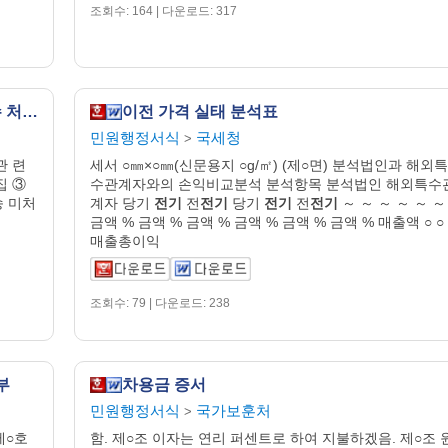
조회수: 164 | 다운로드: 317
이전 가격 관련 거래 가격 조정 신고서 접수 처리 대장
이전 가격 실태 분석표
민원행정서식
국세청
>
관 련
세서 ○㎜×○㎜(신문용지 ○g/㎡) (제○면) 분석법인과 해외특
집 ③
수관계자와의 손익비교분석 분석항목 분석법인 해외특수
송 미처
계자 당기
전기
전
전기
당기
전기
전
전기
～ ～ ～ ～ ～ ～
금액 % 금액 % 금액 % 금액 % 금액 % 금액 % 매출액 ○ ○
매출총이익
조회수: 79 | 다운로드: 238
부
차용금 증서
민원행정서식
국가보훈처
>
제○호
함. 제○조 이자는 연리 퍼센트로 하여 지불하겠음. 제○조 