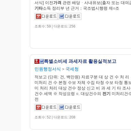
서식] 이전
가격
관련 배당ㆍ사내유보(출자 또는 대여
기타
소득 정리부 년 근거：국조법시행령 제○조
조회수: 59 | 다운로드: 256
특별소비세 과세자료 활용실적보고
민원행정서식
국세청
>
적보고 (단위: 건, 백만원) 자료구분 대 상 건 수 처 리
미처리 건 수 본청 수보 자체 수집 타청 수보 타청 통
미 처리 처리 대상 건수 정상 신고 비 과 세 기 타 조
건수 세액 ※ 작성요령 ○. 대상건수의
전기
미처리건
전
조회수: 52 | 다운로드: 208