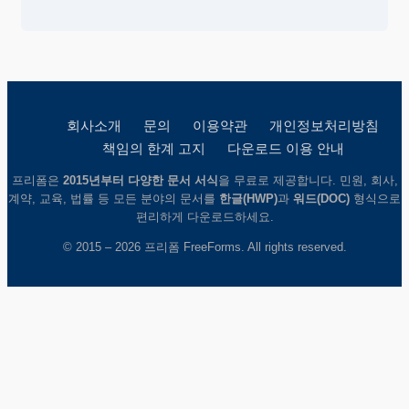
회사소개
문의
이용약관
개인정보처리방침
책임의 한계 고지
다운로드 이용 안내
프리폼은
2015년부터 다양한 문서 서식
을 무료로 제공합니다. 민원, 회사,
계약, 교육, 법률 등 모든 분야의 문서를
한글(HWP)
과
워드(DOC)
형식으로
편리하게 다운로드하세요.
© 2015 – 2026 프리폼 FreeForms. All rights reserved.