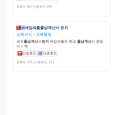
조회수: 83 | 다운로드: 297
세입세출출납계산서 표지
교육서식
교육행정
>
세외
출납계산
서
표지
세입세출외 현금
출납계산
서 증빙
서 ○ 책
조회수: 171 | 다운로드: 271