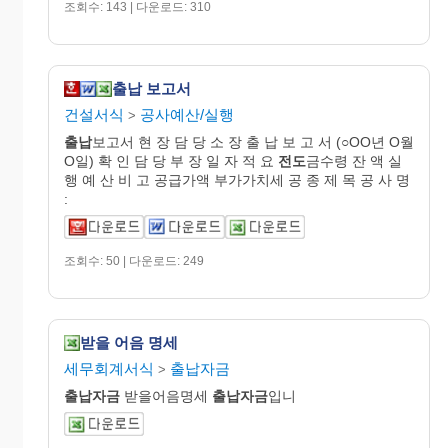
조회수: 143 | 다운로드: 310
출납 보고서
건설서식
공사예산/실행
>
출납
보고서 현 장 담 당 소 장 출 납 보 고 서 (○OO년 O월
O일) 확 인 담 당 부 장 일 자 적 요
전도
금수령 잔 액 실
행 예 산 비 고 공급가액 부가가치세 공 종 제 목 공 사 명
:
조회수: 50 | 다운로드: 249
받을 어음 명세
세무회계서식
출납자금
>
출납자금
받을어음명세
출납자금
입니