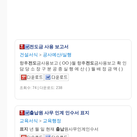
전도금 사용 보고서
건설서식
공사예산/실행
>
향후
전도
금사용보고 ( OO )월 향후
전도
금사용보고 확 인
담 당 소 장 구 분 공 종 실 행 예 산 ( ) 월 배 정 금 액 ( )
조회수: 74 | 다운로드: 238
출납원 사무 인계 인수서 표지
교육서식
교육행정
>
표지
년 월 일 현재
출납
원사무인계인수서