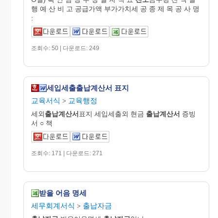
행 예 산 비 고 공급가액 부가가치세 공 종 제 목 공 사 명
:
조회수: 50 | 다운로드: 249
세입세출출납계산서 표지
교육서식
교육행정
>
세외
출납
계산
서
표지 세입세출외 현금
출납
계산
서
증빙
서 ○ 책
조회수: 171 | 다운로드: 271
받을 어음 명세
세무회계서식
출납자금
>