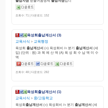
출납자금
받을어음명세
출납자금
입니
조회수: 71 | 다운로드: 152
육성회출납계산서 (3)
교육서식
교육행정
>
육성회
출납
계산
서
(○) 육성회비 /○ 분기
출납
계산
서
(세
입) (단위 : 원) 과 목 예 산 액 (A) 육 성 회 수 납 액 미 수
액
조회수: 48 | 다운로드: 282
육성회출납계산서 (1)
교육서식
중/고등학교
>
육성회
출납
계산
서
(○) 육성회비 /○ 분기
출납
계산
서
(세