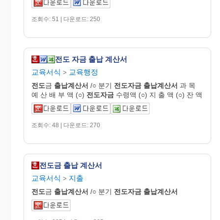
조회수: 51 | 다운로드: 250
전도 자금 출납 계산서
교육서식
교육행정
>
전도
금
출납
계산
서
/○ 분기
전도자금
출납
계산
서
과 목
예 산 배 부 액 (○)
전도자금
수령액 (○) 지 출 액 (○) 잔 액
조회수: 48 | 다운로드: 270
전도금 출납 계산서
교육서식
지출
>
전도
금
출납
계산
서
/○ 분기
전도자금
출납
계산
서