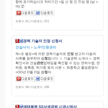
항에 표기하십시오 처리기간 ○일 신 청 인 ①성 명 (남 ○;
여) ②
조회수: 81 | 다운로드: 251
경력 기술자 인정 신청서
건설서식
노무/인원관리
>
제○조 별표○에 의한 경력기술자로
인정
받고자 다음의
서류를 첨부하여
신청
합니다. ○. 기술경력 소개서 ○. 경력
확인서와 건설
관련
업체임을 확인할 수 있는 면허수첩, 면
허증, 등록증, 허가증 등의 사본 ○. 최종학교 졸업증명서
○OO년 O월 O일
신청
자 :
조회수: 98 | 다운로드: 298
생태복원 SS식생공법 시공시방서