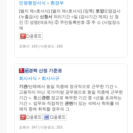
민원행정서식
환경부
>
[별지 제○호서식] [별지 제○호서식] (앞쪽)
토양
오염검사
(누출검사)
신청서
처리기간 ○일 (검사기간 제외) 신 청
인 ① 성명(대표자) ② 주민등록번호 ③ 주 소 (사업장소
재
조회수: 165 | 다운로드: 169
경력 산정 기준표
회사서식
회사사규
>
기관
/단체에서 동일 직종에 정규직으로 근무한 기간 ○.
고용직이 아닌 국가/지방 공무원으로 동일 직종에 근무한
기간 ○. 통신
관련
장교로 복무한 기간 중 ○년을 초과하는
기간 ○. 업무와 직접적인
관련
이 있는 석박사 학위를 비
재직 중에 취득할 경우의 그
조회수: 347 | 다운로드: 353