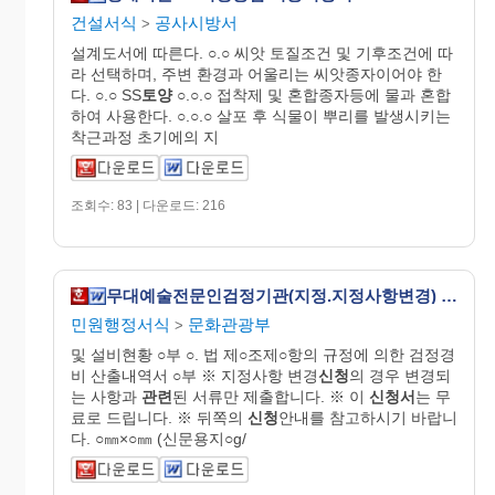
건설서식
공사시방서
>
설계도서에 따른다. ○.○ 씨앗 토질조건 및 기후조건에 따
라 선택하며, 주변 환경과 어울리는 씨앗종자이어야 한
다. ○.○ SS
토양
○.○.○ 접착제 및 혼합종자등에 물과 혼합
하여 사용한다. ○.○.○ 살포 후 식물이 뿌리를 발생시키는
착근과정 초기에의 지
조회수: 83 | 다운로드: 216
무대예술전문인검정기관(지정.지정사항변경) 신청서
민원행정서식
문화관광부
>
및 설비현황 ○부 ○. 법 제○조제○항의 규정에 의한 검정경
비 산출내역서 ○부 ※ 지정사항 변경
신청
의 경우 변경되
는 사항과
관련
된 서류만 제출합니다. ※ 이
신청서
는 무
료로 드립니다. ※ 뒤쪽의
신청
안내를 참고하시기 바랍니
다. ○㎜×○㎜ (신문용지○g/