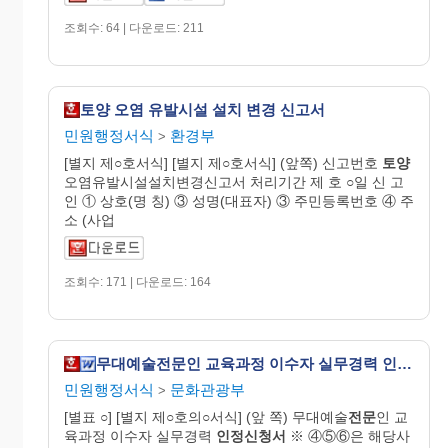
조회수: 64 | 다운로드: 211
토양 오염 유발시설 설치 변경 신고서
민원행정서식
환경부
>
[별지 제○호서식] [별지 제○호서식] (앞쪽) 신고번호
토양
오염유발시설설치변경신고서 처리기간 제 호 ○일 신 고
인 ① 상호(명 칭) ③ 성명(대표자) ③ 주민등록번호 ④ 주
소 (사업
조회수: 171 | 다운로드: 164
무대예술전문인 교육과정 이수자 실무경력 인정신청서
민원행정서식
문화관광부
>
[별표 ○] [별지 제○호의○서식] (앞 쪽) 무대예술
전문
인 교
육과정 이수자 실무경력
인정
신청
서
※ ④⑤⑥은 해당사