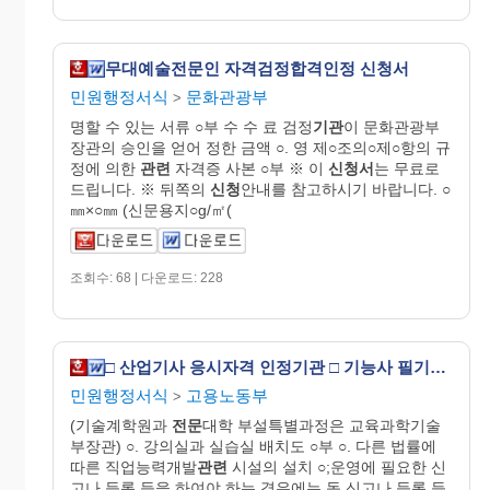
무대예술전문인 자격검정합격인정 신청서
민원행정서식
문화관광부
>
명할 수 있는 서류 ○부 수 수 료 검정
기관
이 문화관광부
장관의 승인을 얻어 정한 금액 ○. 영 제○조의○제○항의 규
정에 의한
관련
자격증 사본 ○부 ※ 이
신청서
는 무료로
드립니다. ※ 뒤쪽의
신청
안내를 참고하시기 바랍니다. ○
㎜×○㎜ (신문용지○g/㎡(
조회수: 68 | 다운로드: 228
□ 산업기사 응시자격 인정기관 □ 기능사 필기시험 면제기관 지정신청서
민원행정서식
고용노동부
>
(기술계학원과
전문
대학 부설특별과정은 교육과학기술
부장관) ○. 강의실과 실습실 배치도 ○부 ○. 다른 법률에
따른 직업능력개발
관련
시설의 설치 ○;운영에 필요한 신
고나 등록 등을 하여야 하는 경우에는 동 신고나 등록 등