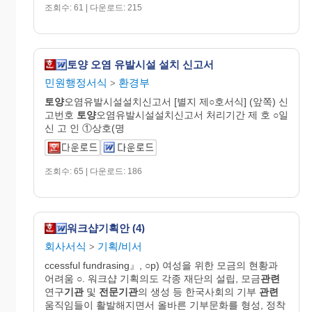
조회수: 61 | 다운로드: 215
토양 오염 유발시설 설치 신고서
민원행정서식
환경부
>
토양
오염유발시설설치신고서 [별지 제○호서식] (앞쪽) 신
고번호
토양
오염유발시설설치신고서 처리기간 제 호 ○일
신 고 인 ①상호(명
조회수: 65 | 다운로드: 186
워크샵기획안 (4)
회사서식
기획/비서
>
ccessful fundrasing』, ○p) 여성을 위한 모금의 현황과
어려움 ○. 워크샵 기획의도 각종 재단의 설립, 모금
관련
연구
기관
및
전문기관
의 생성 등 한국사회의 기부
관련
움직임들이 활발해지면서 올바른 기부문화를 형성, 정착