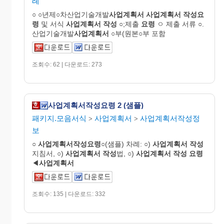
례
○ ○년제○차산업기술개발
사업
계획
서
사업
계획
서
작성요
령
및 서식
사업
계획
서
작성
○;제출
요령
ㅇ 제출 서류 ○.
산업기술개발
사업
계획
서
○부(원본○부 포함
조회수: 62 | 다운로드: 273
사업계획서작성요령 2 (샘플)
패키지.모음서식
사업계획서
사업계획서작성정
>
>
보
○
사업
계획
서작성요령
○(샘플) 차례: ○)
사업
계획
서
작성
지침서, ○)
사업
계획
서
작성
법, ○)
사업
계획
서
작성
요령
◀
사업
계획
서
조회수: 135 | 다운로드: 332