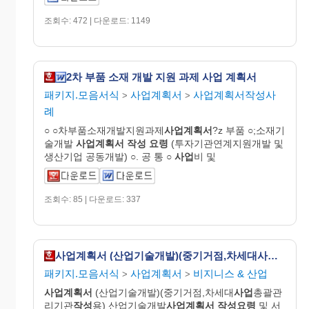
조회수: 472 | 다운로드: 1149
2차 부품 소재 개발 지원 과제 사업 계획서
패키지.모음서식
사업계획서
사업계획서작성사
>
>
례
○ ○차부품소재개발지원과제
사업
계획
서
?z 부품 ○;소재기
술개발
사업
계획
서
작성
요령
(투자기관연계지원개발 및
생산기업 공동개발) ○. 공 통 ○
사업
비 및
조회수: 85 | 다운로드: 337
사업계획서 (산업기술개발)(중기거점,차세대사업총괄관리기관작성용)
패키지.모음서식
사업계획서
비지니스 & 산업
>
>
사업
계획
서
(산업기술개발)(중기거점,차세대
사업
총괄관
리기관
작성
용) 산업기술개발
사업
계획
서
작성요령
및 서