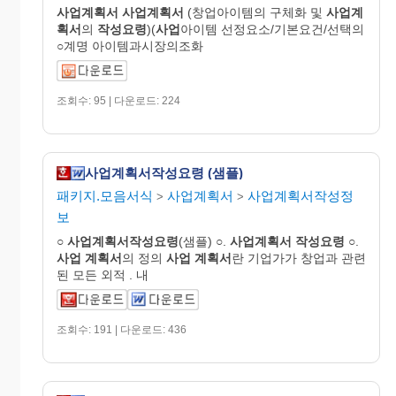
사업
계획
서
사업
계획
서
(창업아이템의 구체화 및
사업
계
획
서
의
작성요령
)(
사업
아이템 선정요소/기본요건/선택의
○계명 아이템과시장의조화
조회수: 95 | 다운로드: 224
사업계획서작성요령 (샘플)
패키지.모음서식
사업계획서
사업계획서작성정
>
>
보
○
사업
계획
서작성요령
(샘플) ○.
사업
계획
서
작성요령
○.
사업
계획서
의 정의
사업
계획서
란 기업가가 창업과 관련
된 모든 외적 . 내
조회수: 191 | 다운로드: 436