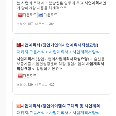
는
사업
의 목적과 기본방향을 염두에 두고
사업
계획
서
안
에 담아야할 내용을 체계적으로
조회수: 187 | 다운로드: 364
사업계획서 (창업기업의사업계획서작성요령)
패키지.모음서식
사업계획서
사업계획서양식
>
>
사업
계획
서
(창업기업의
사업
계획
서작성요령
) 기술신용
보증기금 기업컨설팅센터 차장 창업기업의
사업
계획
서
작성요령
○. 창업의 기본요소
조회수: 329 | 다운로드: 427
사업계획서 (창업아이템의 구체화 및 사업계획서의 작성요령)(사업아이템 선정요소/기본요건/선택의10계명 아이템과시장의조화 사업아이디어창출법 사업계획서 작성의 필요한것 종합)
패키지.모음서식
사업계획서
사업계획서양식
>
>