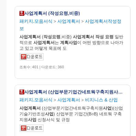
사업계획서 (작성요령,비중)
패키지.모음서식
사업계획서
사업계획서작성정
>
>
보
사업
계획
서
(
작성요령
,비중)
사업
계획
서
작성
요령
일반
적으로
사업
계획
서
는
계획사업
이 어떤 방향으로 나아가
고 있고 어떻게 목표에 도
조회수: 401 | 다운로드: 360
사업계획서 (산업부문기업간네트웍구축지원사업)(산업기술기반조성사업)
패키지.모음서식
사업계획서
비지니스 & 산업
>
>
사업
계획
서
(산업부문기업간네트웍구축지원
사업
)(산업
기술기반조성
사업
) 산업부문 기업간(B○B) 네트웍 구축
지원
사업
신청서식 및 규정