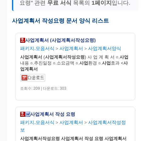
요령" 관련
무료 서식
목록의
1페이지
입니다.
사업계획서 작성요령 문서 양식 리스트
사업계획서 (사업계획서작성요령)
패키지.모음서식
사업계획서
사업계획서양식
>
>
사업
계획
서
(
사업
계획
서작성요령
) 사 업 계 획 서 ○.
사업
내용 ○.추진일정 ○.소요금액 ○.
사업
환경 ○.
사업
효과 <
사
업
계획
서
조회수: 209 | 다운로드: 303
사업계획서 작성 요령
패키지.모음서식
사업계획서
사업계획서작성정
>
>
보
사업
계획
서작성요령
사업
계획
서
작성
요령
사업
계획
서