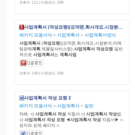
조회수: 111 | 다운로드: 200
사업계획서 (작성요령)(요약문,회사개요,시장분석,마케팅판매계획,제품및서비스등)
패키지.모음서식
사업계획서
사업계획서양식
>
>
사업
계획
서
(
작성요령
)(요약문,회사개요,시장분석,마케
팅판매
계획
,제품및서비스등)
사업
계획
서
작성요령
일반
적으로
사업
계획
서
는
계획사업
조회수: 138 | 다운로드: 200
사업계획서 작성 요령 2
패키지.모음서식
사업계획서
일반
>
>
차례: ○)
사업
계획
서
작성
지침서 ○)
사업
계획
서
작성
법
○)
사업
계획
서
작성
요령
◀
사업
계획
서
작성
지침서▶ ○.
표지와 표제 페이지 ○.