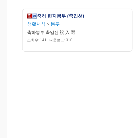
축하 편지봉투 (축입선)
생활서식
봉투
>
축하봉투 축입선 祝 入 選
조회수: 141 | 다운로드: 310