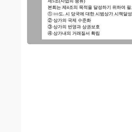
제5조(사업의 종류)
본회는 제4조의 목적을 달성하기 위하여 필
① ○○도. 시 당국에 대한 시범상가 시책달
② 상가의 국제 수준화
③ 상가의 번영과 상권보호
④ 상가내의 거래질서 확립
⑤ 경영지도 및 종업원 교육을 위한 연수회, 
⑥ 지역사회 및 상가발전을 위한 사업
⑦ 번영회 및 회원의 국제협력에 관련된 사
⑧ 도 및 시가 위임 또는 위탁하는 사항
⑨ 상가의 공익을 위한 사업
⑩ 회원의 경조사 및 재해에 대한 공제사업
⑪ 기타 필요한 부대사업
제6조(고지 및 최고방법)
본회는 고지 또는 최고는 회원의 주소 또는
제7조(회원의 자격 및 가입)