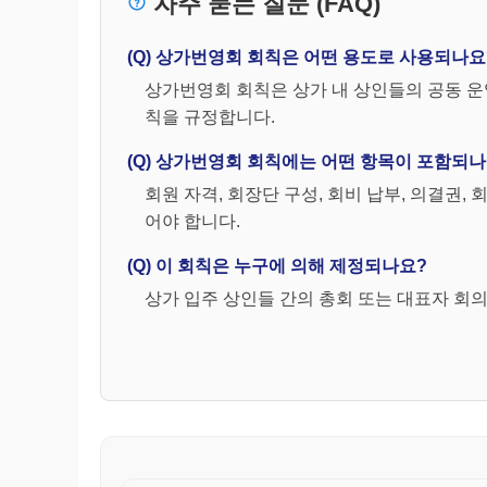
자주 묻는 질문 (FAQ)
② 부회장 약간명
③ 이사 100인 이하
(Q) 상가번영회 회칙은 어떤 용도로 사용되나요
④ 감사 2인
⑤ 대의원 100인 이내(회계연도말 기준 회원
상가번영회 회칙은 상가 내 상인들의 공동 운
⑥ 고문 및 자문의원(약간명)
칙을 규정합니다.
제11조(임원의 선임)
(Q) 상가번영회 회칙에는 어떤 항목이 포함되나
임원의 선임방법은 무기명투표, 거수, 기립
회원 자격, 회장단 구성, 회비 납부, 의결권, 
(대의원수는 위임장과 출석인원수를 합한 수
어야 합니다.
제12조(임원의 개선)
(Q) 이 회칙은 누구에 의해 제정되나요?
① 임원은 총회 출석대의원의 2/3이상의 요
② 제1항의 규정에 의한 개선 요청은 임원전
상가 입주 상인들 간의 총회 또는 대표자 회
③ 제1항의 규정에 의한 요청을 할 때는 
④ 제3항의 규정에 의한 서면의 제출이 있을
부하고 총회에 소명할 기회를 주어야 한다.
제13조(임원의 임기)
① 회장의 임기는 4년으로 한다.
② 임원의 임기는 2년으로한다.