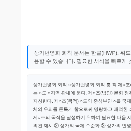
상가번영회 회칙 문서는 한글(HWP), 워
용할 수 있습니다. 필요한 서식을 빠르게
상가번영회 회칙 ○상가번영회 회칙 총 칙 제○조
는 ○도 ○지역 관내에 둔다. 제○조(법인) 본회 
지칭한다. 제○조(목적) ○도의 중심부인 ○를 
체의 우의를 돈독케 함으로써 명랑하고 쾌적한 쇼
제○조의 목적을 달성하기 위하여 필요한 다음 사
의견 제시 ② 상가의 국제 수준화 ③ 상가의 번