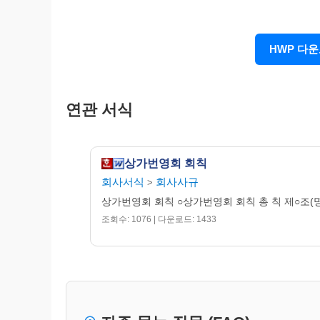
본회의 회원은 ○○지역에 소재하는 건물주,
한다.
HWP 다
제8조(권리.의무)
① 본회의 회원은 본회의 발전을 위한 사업 
② 본회의 회원은 정관을 준수하고 규정된 
연관 서식
제9조(회원의 자격상실 및 유지)
① 회원의 가음 각호의 1에 해당할 때에는 
1. 본회에 대한 제반의무를 태만하였을 때
상가번영회 회칙
2. 본회의 사업을 방해할 때
회사서식
회사사규
>
3. 정관 또는 제규정에 위배되거나 고의로
② 전항의 규정에 의하여 제명된 회원에 대
상가번영회 회칙 ○상가번영회 회칙 총 칙 제○조(명
③ 폐업하거나 관내에서 타처로 영업장소를 
조회수: 1076 | 다운로드: 1433
제10조(임원)
본회에는 다음 각호의 임원을 둔다.
① 회장 1인