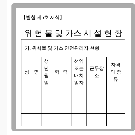
【별첨 제5호 서식】
위 험 물 및 가스 시 설 현 황
가. 위험물 및 가스 안전관리자 현황
생
선임
자격
년
또는
근무장
성 명
학 력
의 종
월
배치
소
류
일
일자