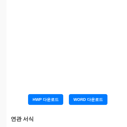
나. 위험물 및 가스시설 현황
위 험 물 및 가 스
시 설
설 치
소방
품
수
HWP 다운로드
WORD 다운로드
명
위 치
시설
류 별
명
량
연관 서식