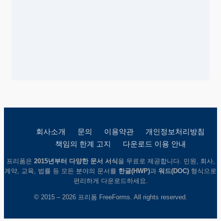
회사소개
문의
이용약관
개인정보처리방침
책임의 한계 고지
다운로드 이용 안내
프리폼은
2015년부터 다양한 문서 서식
을 무료로 제공합니다. 민원, 회사,
계약, 교육, 법률 등 모든 분야의 문서를
한글(HWP)
과
워드(DOC)
형식으로
편리하게 다운로드하세요.
© 2015 – 2026 프리폼 FreeForms. All rights reserved.