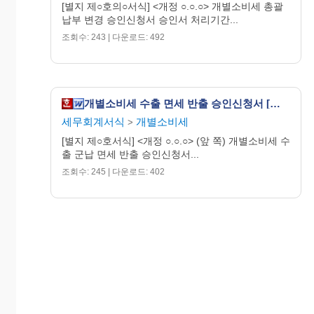
[별지 제○호의○서식] <개정 ○.○.○> 개별소비세 총괄
납부 변경 승인신청서 승인서 처리기간...
▲
조회수: 243 | 다운로드: 492
▼
조
사ㆍ
확
개별소비세 수출 면세 반출 승인신청서 [개별소비세법 시행규칙 서식10]
인
세무회계서식
개별소비세
>
(담당
[별지 제○호서식] <개정 ○.○.○> (앞 쪽) 개별소비세 수
과)
출 군납 면세 반출 승인신청서...
조회수: 245 | 다운로드: 402
승
인
▼
서
결재
발
(세관
급
장)