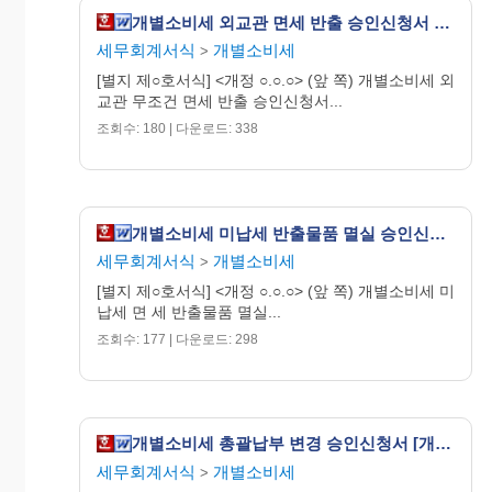
개별소비세 외교관 면세 반출 승인신청서 [개별소비세법 시행규칙 서식11]
구비서류: 없음
수수료
세무회계서식
개별소비세
※ 이 신청서는 무료로 배부합니
>
없음
다.
[별지 제○호서식] <개정 ○.○.○> (앞 쪽) 개별소비세 외
교관 무조건 면세 반출 승인신청서...
210㎜×297㎜
(신문용지 54g/㎡)
조회수: 180 | 다운로드: 338
(뒤
쪽
)
이 신청서는 아래와 같이 처리됩니다.
개별소비세 미납세 반출물품 멸실 승인신청서 [개별소비세법 시행규칙 서식14]
세무회계서식
개별소비세
>
처리기관
[별지 제○호서식] <개정 ○.○.○> (앞 쪽) 개별소비세 미
신청인
납세 면 세 반출물품 멸실...
세관장
조회수: 177 | 다운로드: 298
개별소비세 총괄납부 변경 승인신청서 [개별소비세법 시행규칙 서식8의2]
신청서
접수
▶
세무회계서식
개별소비세
작성
(민원봉사실)
>