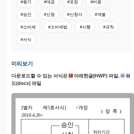
#용기
#대금
#포장
#비용
#승인
#신청
#신청서
#개별
#소비세
#소비세법
#시행
#규칙
#서식
미리보기
다운로드할 수 있는 서식은
아래한글(HWP) 파일,
워
드(docx) 파일
[별지 제5호서식] <개정
(앞쪽)
2010.4.26>
승인
처리기간