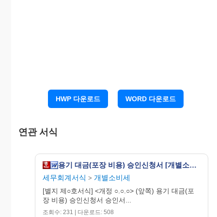
⑦ 사업
⑥
사용
자 등록
장소
번호
⑧
용도
⑨
수출
예정시
년 월 일
기
⑩
수출
지
HWP 다운로드
WORD 다운로드
⑪
수출
예정 세
세관
관명
연관 서식
용기 또는 포장의 명세
(17)
용기 대금(포장 비용) 승인신청서 [개별소비세법 시행규칙 서식5]
⑫
⑭
⑮
과
⑬
수
(16)
세무회계서식
개별소비세
>
품
규
단
세
(18)
비고
량
가격
명
격
가
표
[별지 제○호서식] <개정 ○.○.○> (앞쪽) 용기 대금(포
준
장 비용) 승인신청서 승인서...
조회수: 231 | 다운로드: 508