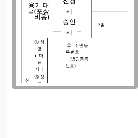
신청
용기 대
금(포장
서
비용)
승인
5일
서
①
성
②
주민등
명
록번호
(대
(법인등록
표
번호)
자)
③
상
신
호
청
④
전화
(법
인
번호
인
명)
⑤
주
소
(본
점 소
재지)