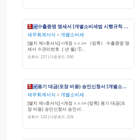
「개별소비세법 시행령」 제13조제3항에 따라 용기
대금(포장 비용)을 과세표준에 포함시키지
않기 위
하여 승인을
신청합니다.
수출증명 명세서 [개별소비세법 시행규칙 서식13]
세무회계서식
개별소비세
년 월 일
>
신청인 (서명
[별지 제○호서식] <개정 ○.○.○> （앞쪽） 수출증명 명
또는 인)
세서 ※관리번호 ­ ( 년 월) ①...
조회수: 227 | 다운로드: 530
세 관 장 귀하
제 호
위와 같이
용기 대금(포장 비용)을
과세표준에 포
용기 대금(포장 비용) 승인신청서 [개별소비세법 시행규칙 서식4]
함시키지
않을
것을 승인합니다.
세무회계서식
개별소비세
>
[별지 제○호서식] <개정 ○.○.○> (앞쪽) 용기 대금(포
년 월 일
장 비용) 승인신청서 승인서...
┌─┐
세 관 장 │
조회수: 132 | 다운로드: 229
인│
└─┘
귀하