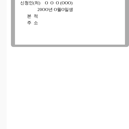
신청인(처) O O O (OOO)
20OO년 O월O일생
본 적
주 소
신 청 취 지
위 당사자 사이에는 진의에 따라 서로 이혼하기로
합의하였다.
위와 같이 이혼의사가 확인되었다.
라는 확인을 구함
첨 부 서 류