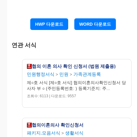
1. 호적등본 1통
2. 이혼신고서 3통
3. 진술요지서(재외 공관에서 접수한 경우) 1통
HWP 다운로드
WORD 다운로드
서기 20OO년
O월 O일
연관 서식
위 신청인 부(또는 처)
O O O (인)
협의 이혼 의사 확인 신청서 (법원 제출용)
민원행정서식
민원
가족관계등록
>
>
제○호 서식 [제○호 서식] 협의이혼의사확인신청서 당
사자 부 ○ (주민등록번호: ) 등록기준지: 주...
OO가정법원 귀중
조회수: 6113 | 다운로드: 9557
협의이혼의사 확인신청서
패키지.모음서식
생활서식
>