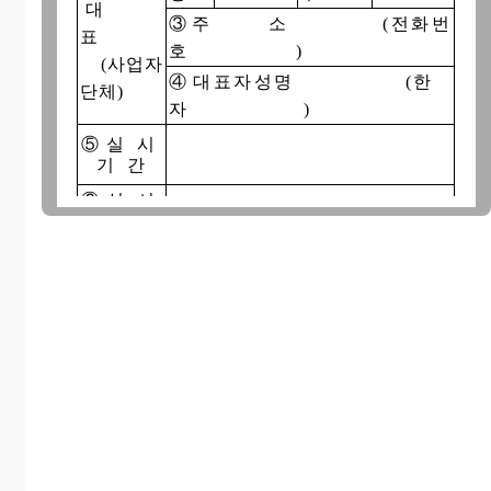
대
③주 소 (전화번
표
호 )
(사업자
④대표자성명 (한
단체)
자 )
⑤ 실 시
기 간
⑥ 실 시
내 용
⑦ 실 시
방 법
⑧ 실 시
사 유
독점규제및공정거래에관한법률 제19조(부당
한 공동행위의 금지) 및 동법시행령
제30조(공동행위의 인가절차 등)의 규정에 의하
여 위와 같이