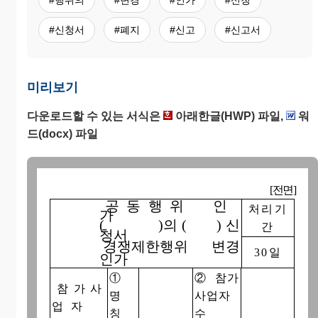
#신청서
#폐지
#신고
#신고서
미리보기
다운로드할 수 있는 서식은
아래한글(HWP) 파일,
워
드(docx) 파일
[전면]
공 동 행 위
인
처리기
가
(
)의 (
) 신
간
청서
경쟁제한행위 변경
30일
인가
①
②참가
참 가 사
명
사업자
업 자
칭
수