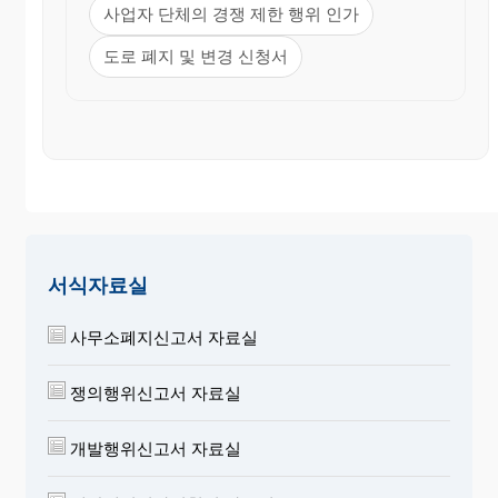
사업자 단체의 경쟁 제한 행위 인가
도로 폐지 및 변경 신청서
공 동 행 위
(
)
폐지신고서
경쟁제한행위
①
( 외
명
인)
폐 지 사
칭
업 자
②
(전화번
대
서식자료실
주
호 )
표
소
(사업자
사무소폐지신고서 자료실
단체)
③대표
(한
자성명
자 )
쟁의행위신고서 자료실
④폐
지 년
월 일
개발행위신고서 자료실
⑤폐 지