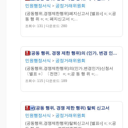
민원행정서식
공정거래위원회
>
<기재방법> [후면]
(공동행위,경쟁제한행위)폐지신고서 [별표○] ○; ○;공
동 행 위 ○; ○; 폐지신고서 ○;...
1. 실시내용은 법 제 19조(부당한 공동행위의
조회수: 131 | 다운로드: 280
금지)제1항에서 규정되어 있는 공동행위의
유형에 준하여 기입할 것.
2. 실시방법은 실시내용을 실현하기 위한 방법
을 구체적으로 기술토록 하며 실효성을 확
(공동 행위, 경쟁 제한 행위)의 (인가, 변경 인가) 신청서
보하기 위한 수단을 포함할 수 있음.
민원행정서식
공정거래위원회
>
3. 실시사유는 법 제 19조(부당한 공동행위의
(공동행위,경쟁제한행위)의(인가,변경인가)신청서
금지) 및 시행령 제24조의2(산업합리화를
〔별표 ○〕 〔전면〕 ○; ○;공 동 행 위 ○;...
위한 공동행위의 요건) 내지 제28조(중소기
조회수: 115 | 다운로드: 189
업의 경쟁력강화를 위한 공동행위의 요건)
에서 규정하고 있는 공동행위의 인가사유
중 해당되는 것을 기입할 것.
4. 변경신청의 경우에는 당초 인가내용의 변경
(공동 행위, 경쟁 제한 행위) 탈퇴 신고서
사항 및 그 사유를 기입할 것.
민원행정서식
공정거래위원회
>
(공동행위,경쟁제한행위)탈퇴신고서 [별표○] ○; ○;공