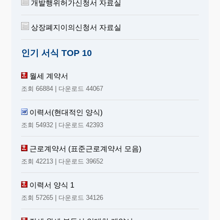
개발행위허가신청서 자료실
사 유
상장폐지이의신청서 자료실
공 동 행 위
20 년 월 일 인가된
에 관한
(
)
(인
가번호 제 호)는
경쟁제한행위
인기 서식 TOP 10
이를 폐지하였으므로 독점규제및공정거래
에관한법률 시행령 제32조(인가된 공동행위
월세 계약서
의 폐지)의 규정에 의하여 위와같이 신고합
조회 66884 | 다운로드 44067
니다.
이력서(현대적인 양식)
20 . . .
조회 54932 | 다운로드 42393
폐지사업자 대
표 (인)
근로계약서 (표준근로계약서 모음)
조회 42213 | 다운로드 39652
공정거래위원회 귀중
이력서 양식 1
<첨부서류>
조회 57265 | 다운로드 34126
폐지한 사실을 확인하는 서류