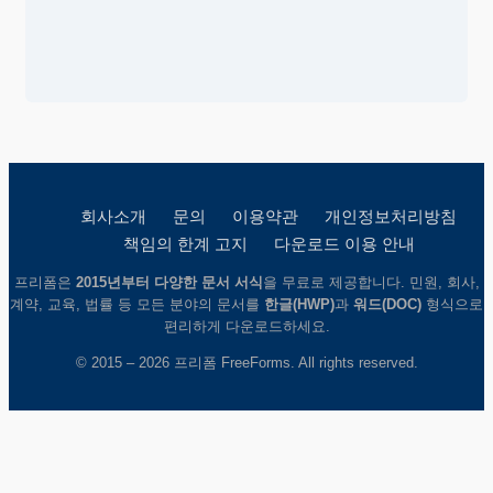
회사소개
문의
이용약관
개인정보처리방침
책임의 한계 고지
다운로드 이용 안내
프리폼은
2015년부터 다양한 문서 서식
을 무료로 제공합니다. 민원, 회사,
계약, 교육, 법률 등 모든 분야의 문서를
한글(HWP)
과
워드(DOC)
형식으로
편리하게 다운로드하세요.
© 2015 – 2026 프리폼 FreeForms. All rights reserved.