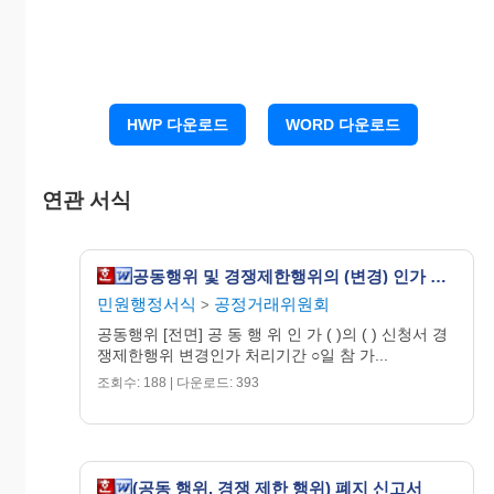
공 동 행 위
인 가
(
)
의
( )를 신청합니다.
경쟁제한행위 변경인가
20
. . .
HWP 다운로드
WORD 다운로드
신청
인 대표 (인)
연관 서식
공정거래위원회 귀중
공동행위 및 경쟁제한행위의 (변경) 인가 신청서 및 폐지신고서
민원행정서식
공정거래위원회
>
1011-106-01611
민
공동행위 [전면] 공 동 행 위 인 가 ( )의 ( ) 신청서 경
190mm×268mm
쟁제한행위 변경인가 처리기간 ○일 참 가...
1987. 10. 28 승
인
인쇄
조회수: 188 | 다운로드: 393
2
용지(2급)60g/m
(공동 행위, 경쟁 제한 행위) 폐지 신고서