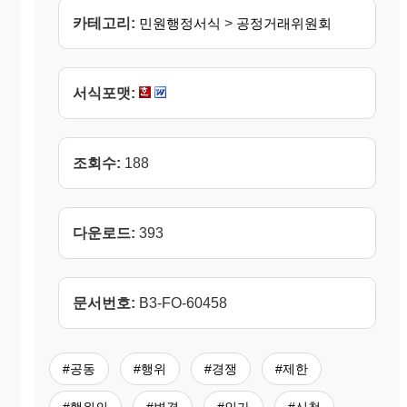
카테고리:
민원행정서식
>
공정거래위원회
서식포맷:
조회수:
188
다운로드:
393
문서번호:
B3-FO-60458
#공동
#행위
#경쟁
#제한
#행위의
#변경
#인가
#신청