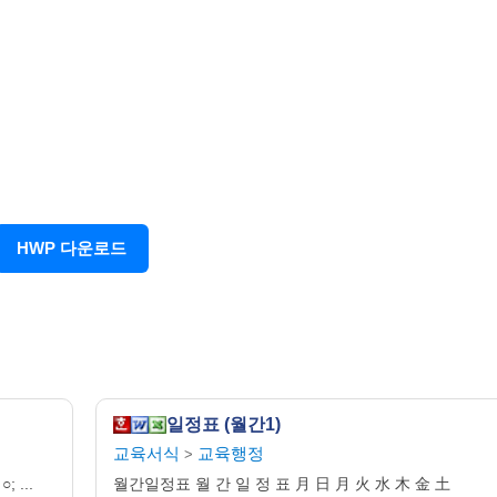
HWP 다운로드
일정표 (월간1)
교육서식
교육행정
>
; ...
월간일정표 월 간 일 정 표 月 日 月 火 水 木 金 土