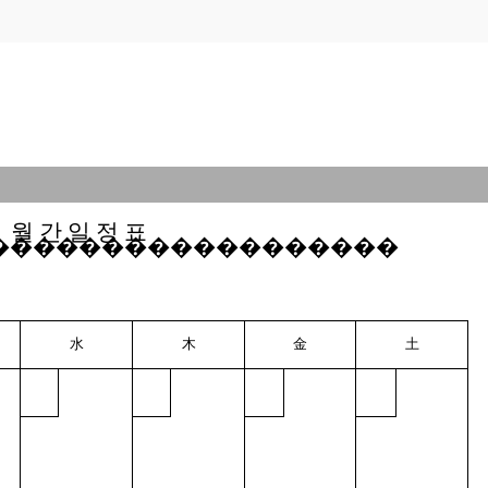
일
월 간 일 정 표
������������������
水
木
金
土