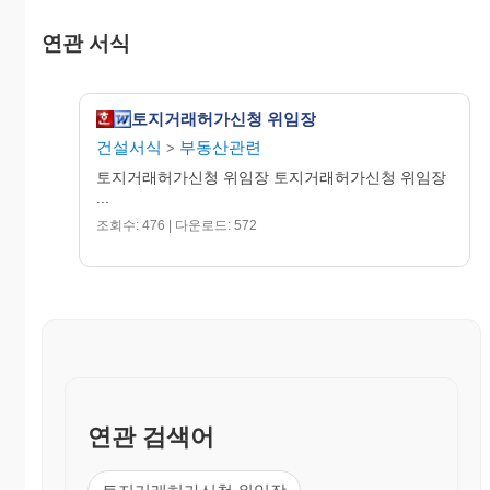
당시 당해 토지가격의 100분의 30에 상당하는 금액
연관 서식
이하의 벌금 부과(특히 토지이용목정의 변경이 있을
시 반드시 변경허가를 득하여야 함)
토지거래허가신청 위임장
건설서식
부동산관련
>
토지거래허가신청 위임장 토지거래허가신청 위임장
매수인 성 명 :
...
주민등록번호 :
조회수: 476 | 다운로드: 572
주 소 :
전 화 :
매도인 성 명 :
주민등록번호 :
주 소 :
전 화 :
연관 검색어