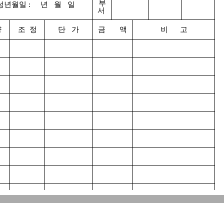
부
월일 : 년 월 일
서
량
조 정
단 가
금 액
비 고