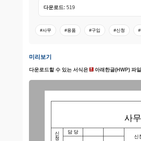
다운로드:
519
#사무
#용품
#구입
#신청
미리보기
다운로드할 수 있는 서식은
아래한글(HWP) 파일
사무
담 당
신
신청
청