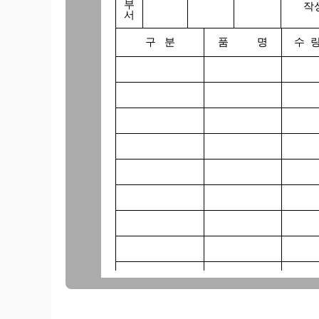
부
작성년
서
구 분
품 명
수 